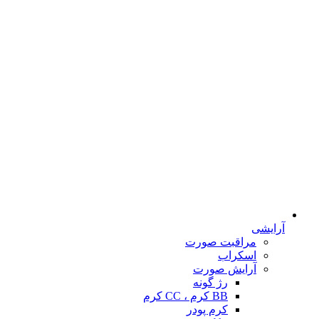
آرایشی
مراقبت صورت
اسکراب
آرایش صورت
رژ گونه
BB کرم ، CC کرم
کرم پودر