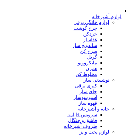
لوازم آشپزخانه
لوازم خانگی برقی
چرخ گوشت
خردکن
غذاساز
ساندویچ ساز
سرخ کن
گریل
مایکروویو
همزن
مخلوط کن
نوشیدنی ساز
کتری برقی
چای ساز
اسپرسوساز
قهوه ساز
خانه و آشپزخانه
سرویس قابلمه
قاشق و چنگال
ظروف آشپزخانه
لوازم پخت و پز