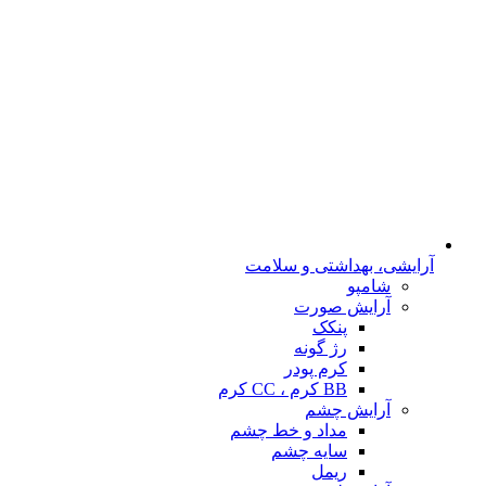
آرایشی، بهداشتی و سلامت
شامپو
آرایش صورت
پنکک
رژ گونه
کرم پودر
BB کرم ، CC کرم
آرایش چشم
مداد و خط چشم
سایه چشم
ریمل