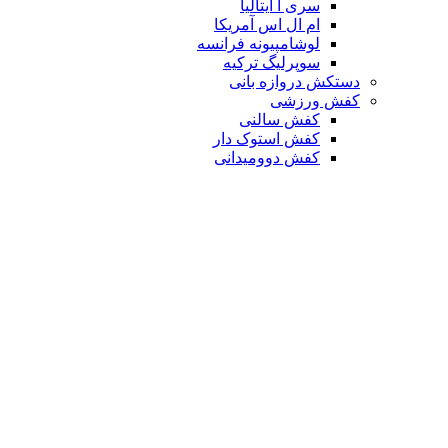
سری آ ایتالیا
ام ال اس آمریکا
لوشامپیونه فرانسه
سوپرلیگ ترکیه
دستکش دروازه بانی
کفش ورزشی
کفش سالنی
کفش استوک دار
کفش دوومیدانی