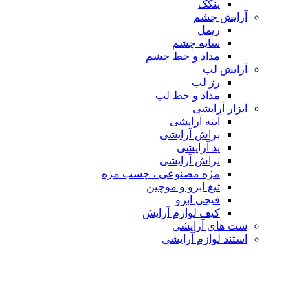
پنکک
آرایش چشم
ریمل
سایه چشم
مداد و خط چشم
آرایش لب
رژ لب
مداد و خط لب
ابزار آرایشی
آینه آرایشی
براش آرایشی
پد آرایشی
تراش آرایشی
مژه مصنوعی ، چسب مژه
تیغ ابرو و موچین
قیچی ابرو
کیف لوازم آرایش
ست های آرایشی
استند لوازم آرایشی