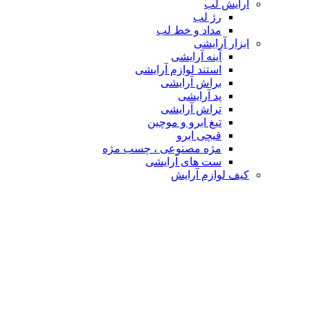
آرایش لب
رژ لب
مداد و خط لب
ابزار آرایشی
آینه آرایشی
استند لوازم آرایشی
براش آرایشی
پد آرایشی
تراش آرایشی
تیغ ابرو و موچین
قیچی ابرو
مژه مصنوعی ، چسب مژه
ست های آرایشی
کیف لوازم آرایش