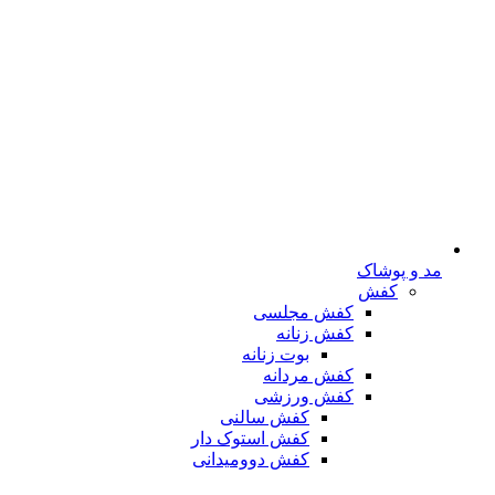
مد و پوشاک
کفش
کفش مجلسی
کفش زنانه
بوت زنانه
کفش مردانه
کفش ورزشی
کفش سالنی
کفش استوک دار
کفش دوومیدانی