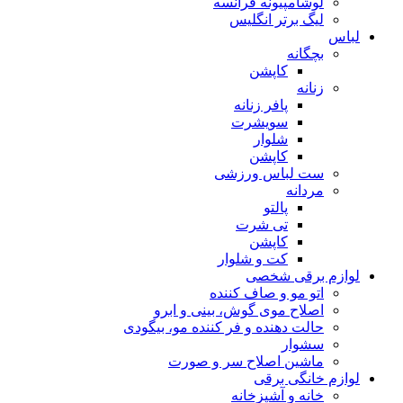
لوشامپیونه فرانسه
لیگ برتر انگلیس
لباس
بچگانه
کاپشن
زنانه
پافر زنانه
سویشرت
شلوار
کاپشن
ست لباس ورزشی
مردانه
پالتو
تی شرت
کاپشن
کت و شلوار
لوازم برقی شخصی
اتو مو و صاف کننده
اصلاح موی گوش، بینی و ابرو
حالت دهنده و فر کننده مو، بیگودی
سشوار
ماشین اصلاح سر و صورت
لوازم خانگی برقی
خانه و آشپزخانه