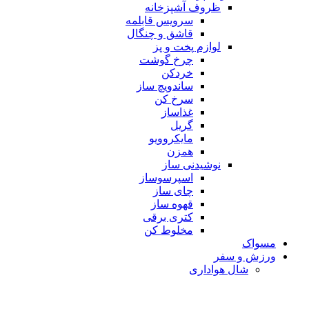
ظروف آشپزخانه
سرویس قابلمه
قاشق و چنگال
لوازم پخت و پز
چرخ گوشت
خردکن
ساندویچ ساز
سرخ کن
غذاساز
گریل
مایکروویو
همزن
نوشیدنی ساز
اسپرسوساز
چای ساز
قهوه ساز
کتری برقی
مخلوط کن
مسواک
ورزش و سفر
شال هواداری