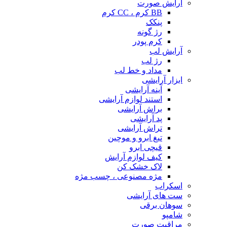
آرایش صورت
BB کرم ، CC کرم
پنکک
رژ گونه
کرم پودر
آرایش لب
رژ لب
مداد و خط لب
ابزار آرایشی
آینه آرایشی
استند لوازم آرایشی
براش آرایشی
پد آرایشی
تراش آرایشی
تیغ ابرو و موچین
قیچی ابرو
کیف لوازم آرایش
لاک خشک کن
مژه مصنوعی ، چسب مژه
اسکراب
ست های آرایشی
سوهان برقی
شامپو
مراقبت صورت