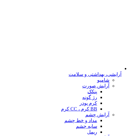
آرایشی، بهداشتی و سلامت
شامپو
آرایش صورت
پنکک
رژ گونه
کرم پودر
BB کرم ، CC کرم
آرایش چشم
مداد و خط چشم
سایه چشم
ریمل