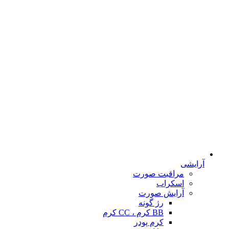
آرایشی
مراقبت صورت
اسکراب
آرایش صورت
رژ گونه
BB کرم ، CC کرم
کرم پودر