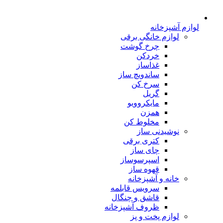
لوازم آشپزخانه
لوازم خانگی برقی
چرخ گوشت
خردکن
غذاساز
ساندویچ ساز
سرخ کن
گریل
مایکروویو
همزن
مخلوط کن
نوشیدنی ساز
کتری برقی
چای ساز
اسپرسوساز
قهوه ساز
خانه و آشپزخانه
سرویس قابلمه
قاشق و چنگال
ظروف آشپزخانه
لوازم پخت و پز