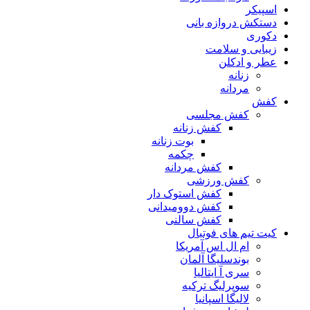
اسپیکر
دستکش دروازه بانی
دکوری
زیبایی و سلامت
عطر و ادکلن
زنانه
مردانه
کفش
کفش مجلسی
کفش زنانه
بوت زنانه
چکمه
کفش مردانه
کفش ورزشی
کفش استوک دار
کفش دوومیدانی
کفش سالنی
کیت تیم های فوتبال
ام ال اس آمریکا
بوندسلیگا آلمان
سری آ ایتالیا
سوپرلیگ ترکیه
لالیگا اسپانیا