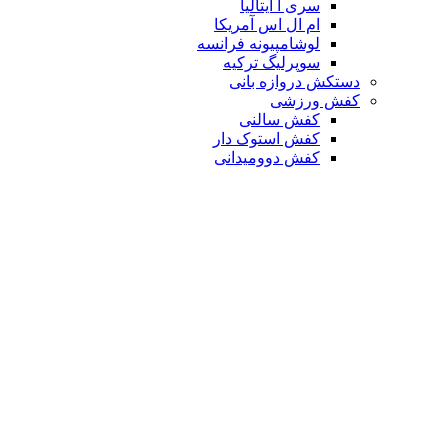
سری آ ایتالیا
ام ال اس آمریکا
لوشامپیونه فرانسه
سوپرلیگ ترکیه
دستکش دروازه بانی
کفش ورزشی
کفش سالنی
کفش استوک دار
کفش دوومیدانی