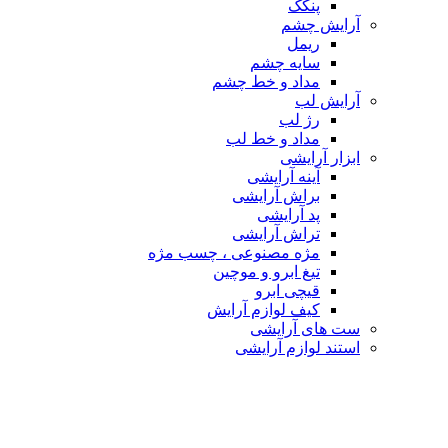
پنکک
آرایش چشم
ریمل
سایه چشم
مداد و خط چشم
آرایش لب
رژ لب
مداد و خط لب
ابزار آرایشی
آینه آرایشی
براش آرایشی
پد آرایشی
تراش آرایشی
مژه مصنوعی ، چسب مژه
تیغ ابرو و موچین
قیچی ابرو
کیف لوازم آرایش
ست های آرایشی
استند لوازم آرایشی