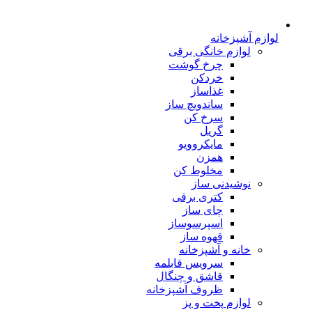
لوازم آشپزخانه
لوازم خانگی برقی
چرخ گوشت
خردکن
غذاساز
ساندویچ ساز
سرخ کن
گریل
مایکروویو
همزن
مخلوط کن
نوشیدنی ساز
کتری برقی
چای ساز
اسپرسوساز
قهوه ساز
خانه و آشپزخانه
سرویس قابلمه
قاشق و چنگال
ظروف آشپزخانه
لوازم پخت و پز