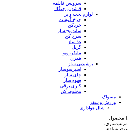
سرویس قابلمه
قاشق و چنگال
لوازم پخت و پز
چرخ گوشت
خردکن
ساندویچ ساز
سرخ کن
غذاساز
گریل
مایکروویو
همزن
نوشیدنی ساز
اسپرسوساز
چای ساز
قهوه ساز
کتری برقی
مخلوط کن
مسواک
ورزش و سفر
شال هواداری
1 محصول
مرتب‌سازی:
مرتب‌سازی