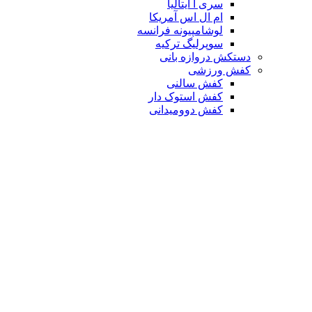
سری آ ایتالیا
ام ال اس آمریکا
لوشامپیونه فرانسه
سوپرلیگ ترکیه
دستکش دروازه بانی
کفش ورزشی
کفش سالنی
کفش استوک دار
کفش دوومیدانی