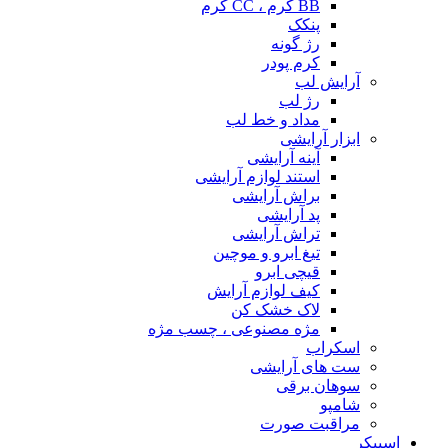
BB کرم ، CC کرم
پنکک
رژ گونه
کرم پودر
آرایش لب
رژ لب
مداد و خط لب
ابزار آرایشی
آینه آرایشی
استند لوازم آرایشی
براش آرایشی
پد آرایشی
تراش آرایشی
تیغ ابرو و موچین
قیچی ابرو
کیف لوازم آرایش
لاک خشک کن
مژه مصنوعی ، چسب مژه
اسکراب
ست های آرایشی
سوهان برقی
شامپو
مراقبت صورت
اسپیکر