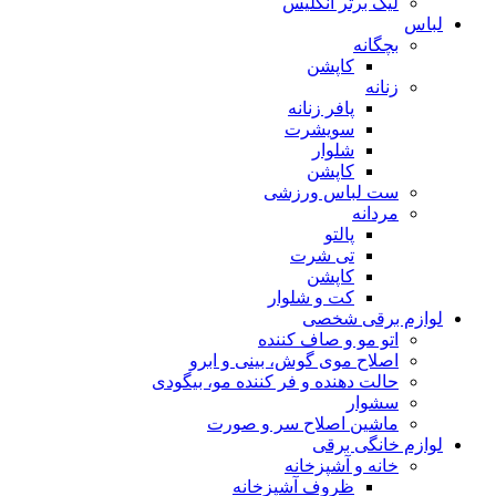
لیگ برتر انگلیس
لباس
بچگانه
کاپشن
زنانه
پافر زنانه
سویشرت
شلوار
کاپشن
ست لباس ورزشی
مردانه
پالتو
تی شرت
کاپشن
کت و شلوار
لوازم برقی شخصی
اتو مو و صاف کننده
اصلاح موی گوش، بینی و ابرو
حالت دهنده و فر کننده مو، بیگودی
سشوار
ماشین اصلاح سر و صورت
لوازم خانگی برقی
خانه و آشپزخانه
ظروف آشپزخانه