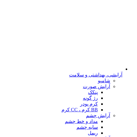
آرایشی، بهداشتی و سلامت
شامپو
آرایش صورت
پنکک
رژ گونه
کرم پودر
BB کرم ، CC کرم
آرایش چشم
مداد و خط چشم
سایه چشم
ریمل