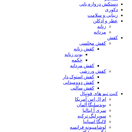
دستکش دروازه بانی
دکوری
زیبایی و سلامت
عطر و ادکلن
زنانه
مردانه
کفش
کفش مجلسی
کفش زنانه
بوت زنانه
چکمه
کفش مردانه
کفش ورزشی
کفش استوک دار
کفش دوومیدانی
کفش سالنی
کیت تیم های فوتبال
ام ال اس آمریکا
بوندسلیگا آلمان
سری آ ایتالیا
سوپرلیگ ترکیه
لالیگا اسپانیا
لوشامپیونه فرانسه