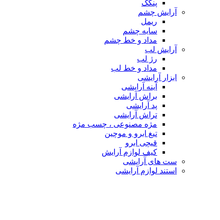
پنکک
آرایش چشم
ریمل
سایه چشم
مداد و خط چشم
آرایش لب
رژ لب
مداد و خط لب
ابزار آرایشی
آینه آرایشی
براش آرایشی
پد آرایشی
تراش آرایشی
مژه مصنوعی ، چسب مژه
تیغ ابرو و موچین
قیچی ابرو
کیف لوازم آرایش
ست های آرایشی
استند لوازم آرایشی