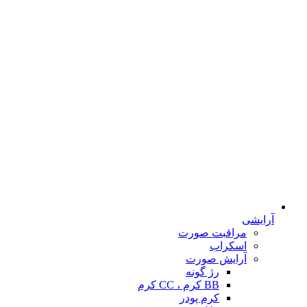
آرایشی
مراقبت صورت
اسکراب
آرایش صورت
رژ گونه
BB کرم ، CC کرم
کرم پودر