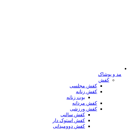
مد و پوشاک
کفش
کفش مجلسی
کفش زنانه
بوت زنانه
کفش مردانه
کفش ورزشی
کفش سالنی
کفش استوک دار
کفش دوومیدانی