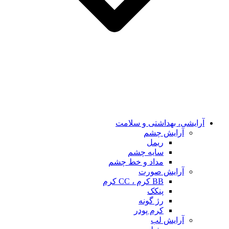
آرایشی، بهداشتی و سلامت
آرایش چشم
ریمل
سایه چشم
مداد و خط چشم
آرایش صورت
BB کرم ، CC کرم
پنکک
رژ گونه
کرم پودر
آرایش لب