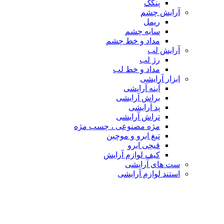
پنکک
آرایش چشم
ریمل
سایه چشم
مداد و خط چشم
آرایش لب
رژ لب
مداد و خط لب
ابزار آرایشی
آینه آرایشی
براش آرایشی
پد آرایشی
تراش آرایشی
مژه مصنوعی ، چسب مژه
تیغ ابرو و موچین
قیچی ابرو
کیف لوازم آرایش
ست های آرایشی
استند لوازم آرایشی