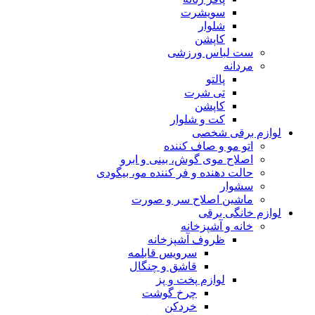
سویشرت
شلوار
کاپشن
ست لباس ورزشی
مردانه
پالتو
تی شرت
کاپشن
کت و شلوار
لوازم برقی شخصی
اتو مو و صاف کننده
اصلاح موی گوش، بینی و ابرو
حالت دهنده و فر کننده مو، بیگودی
سشوار
ماشین اصلاح سر و صورت
لوازم خانگی برقی
خانه و آشپزخانه
ظروف آشپزخانه
سرویس قابلمه
قاشق و چنگال
لوازم پخت و پز
چرخ گوشت
خردکن