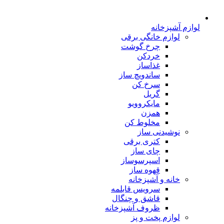
لوازم آشپزخانه
لوازم خانگی برقی
چرخ گوشت
خردکن
غذاساز
ساندویچ ساز
سرخ کن
گریل
مایکروویو
همزن
مخلوط کن
نوشیدنی ساز
کتری برقی
چای ساز
اسپرسوساز
قهوه ساز
خانه و آشپزخانه
سرویس قابلمه
قاشق و چنگال
ظروف آشپزخانه
لوازم پخت و پز