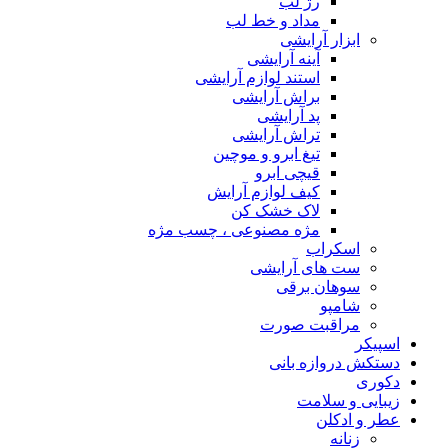
رژ لب
مداد و خط لب
ابزار آرایشی
آینه آرایشی
استند لوازم آرایشی
براش آرایشی
پد آرایشی
تراش آرایشی
تیغ ابرو و موچین
قیچی ابرو
کیف لوازم آرایش
لاک خشک کن
مژه مصنوعی ، چسب مژه
اسکراب
ست های آرایشی
سوهان برقی
شامپو
مراقبت صورت
اسپیکر
دستکش دروازه بانی
دکوری
زیبایی و سلامت
عطر و ادکلن
زنانه