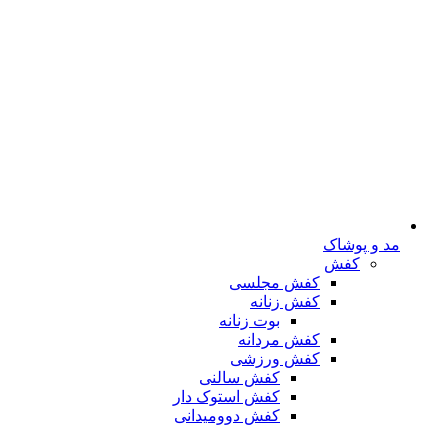
مد و پوشاک
کفش
کفش مجلسی
کفش زنانه
بوت زنانه
کفش مردانه
کفش ورزشی
کفش سالنی
کفش استوک دار
کفش دوومیدانی