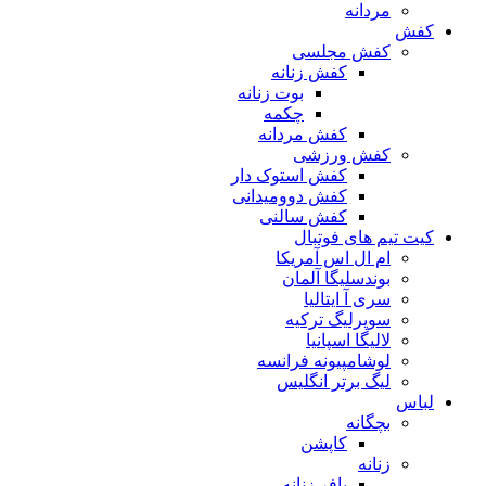
مردانه
کفش
کفش مجلسی
کفش زنانه
بوت زنانه
چکمه
کفش مردانه
کفش ورزشی
کفش استوک دار
کفش دوومیدانی
کفش سالنی
کیت تیم های فوتبال
ام ال اس آمریکا
بوندسلیگا آلمان
سری آ ایتالیا
سوپرلیگ ترکیه
لالیگا اسپانیا
لوشامپیونه فرانسه
لیگ برتر انگلیس
لباس
بچگانه
کاپشن
زنانه
پافر زنانه