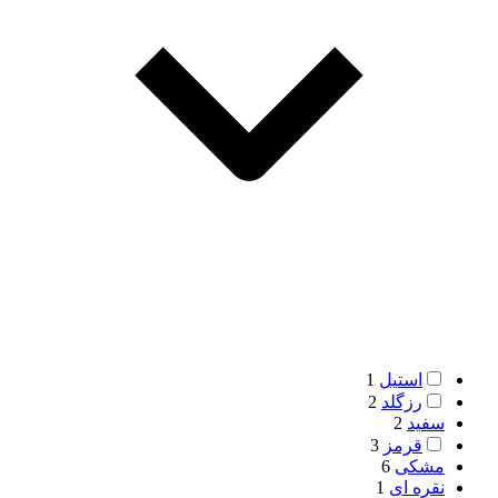
استیل
1
رزگلد
2
سفید
2
قرمز
3
مشکی
6
نقره ای
1