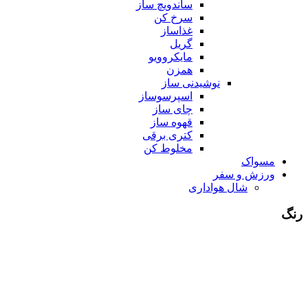
ساندویچ ساز
سرخ کن
غذاساز
گریل
مایکروویو
همزن
نوشیدنی ساز
اسپرسوساز
چای ساز
قهوه ساز
کتری برقی
مخلوط کن
مسواک
ورزش و سفر
شال هواداری
رنگ