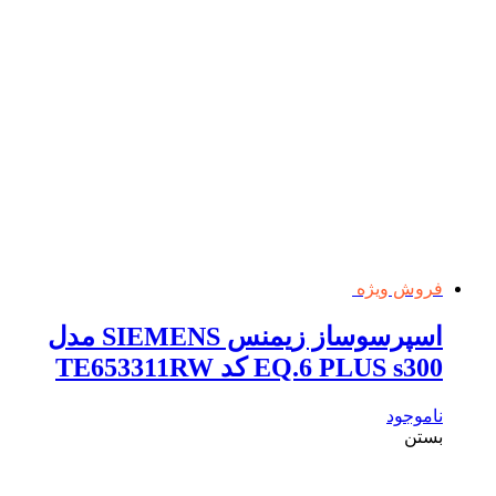
فروش ویژه
اسپرسوساز زیمنس SIEMENS مدل
EQ.6 PLUS s300 کد TE653311RW
ناموجود
بستن