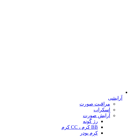
آرایشی
مراقبت صورت
اسکراب
آرایش صورت
رژ گونه
BB کرم ، CC کرم
کرم پودر