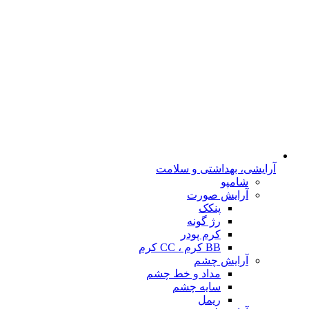
آرایشی، بهداشتی و سلامت
شامپو
آرایش صورت
پنکک
رژ گونه
کرم پودر
BB کرم ، CC کرم
آرایش چشم
مداد و خط چشم
سایه چشم
ریمل