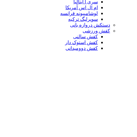
سری آ ایتالیا
ام ال اس آمریکا
لوشامپیونه فرانسه
سوپرلیگ ترکیه
دستکش دروازه بانی
کفش ورزشی
کفش سالنی
کفش استوک دار
کفش دوومیدانی