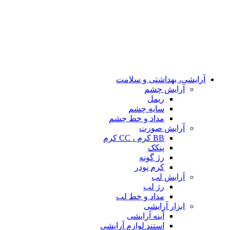
آرایشی، بهداشتی و سلامت
آرایش چشم
ریمل
سایه چشم
مداد و خط چشم
آرایش صورت
BB کرم ، CC کرم
پنکک
رژ گونه
کرم پودر
آرایش لب
رژ لب
مداد و خط لب
ابزار آرایشی
آینه آرایشی
استند لوازم آرایشی