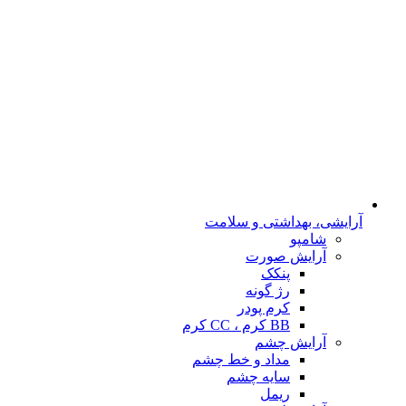
آرایشی، بهداشتی و سلامت
شامپو
آرایش صورت
پنکک
رژ گونه
کرم پودر
BB کرم ، CC کرم
آرایش چشم
مداد و خط چشم
سایه چشم
ریمل