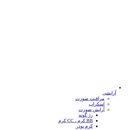
آرایشی
مراقبت صورت
اسکراب
آرایش صورت
رژ گونه
BB کرم ، CC کرم
کرم پودر