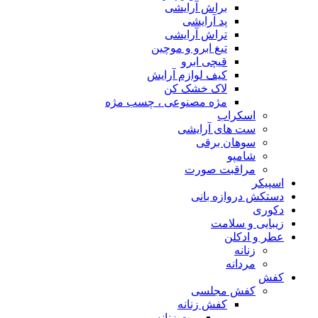
براش آرایشی
پد آرایشی
تراش آرایشی
تیغ ابرو و موچین
قیچی ابرو
کیف لوازم آرایش
لاک خشک کن
مژه مصنوعی ، چسب مژه
اسکراب
ست های آرایشی
سوهان برقی
شامپو
مراقبت صورت
اسپیکر
دستکش دروازه بانی
دکوری
زیبایی و سلامت
عطر و ادکلن
زنانه
مردانه
کفش
کفش مجلسی
کفش زنانه
بوت زنانه