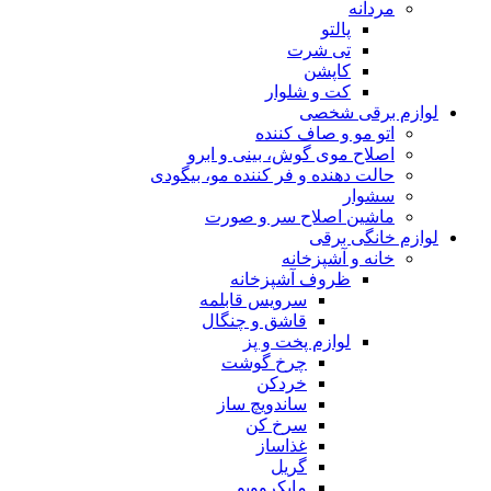
مردانه
پالتو
تی شرت
کاپشن
کت و شلوار
لوازم برقی شخصی
اتو مو و صاف کننده
اصلاح موی گوش، بینی و ابرو
حالت دهنده و فر کننده مو، بیگودی
سشوار
ماشین اصلاح سر و صورت
لوازم خانگی برقی
خانه و آشپزخانه
ظروف آشپزخانه
سرویس قابلمه
قاشق و چنگال
لوازم پخت و پز
چرخ گوشت
خردکن
ساندویچ ساز
سرخ کن
غذاساز
گریل
مایکروویو