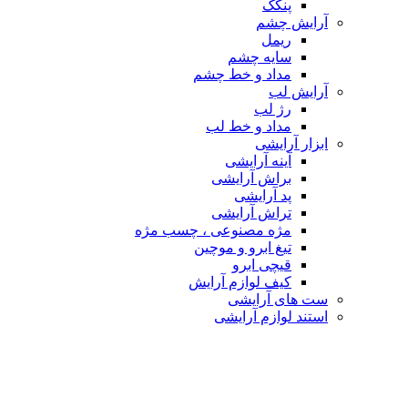
پنکک
آرایش چشم
ریمل
سایه چشم
مداد و خط چشم
آرایش لب
رژ لب
مداد و خط لب
ابزار آرایشی
آینه آرایشی
براش آرایشی
پد آرایشی
تراش آرایشی
مژه مصنوعی ، چسب مژه
تیغ ابرو و موچین
قیچی ابرو
کیف لوازم آرایش
ست های آرایشی
استند لوازم آرایشی