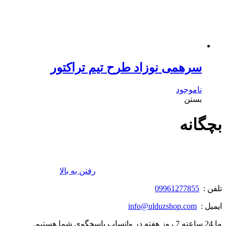
سرهمی نوزاد طرح تیم تراکتور
ناموجود
بستن
بچگانه
رفتن به بالا
تلفن :
09961277855
ایمیل :
info@ulduzshop.com
ما 24 ساعته 7 روز هفته در واتساپ پاسخگوی شما هستیم.