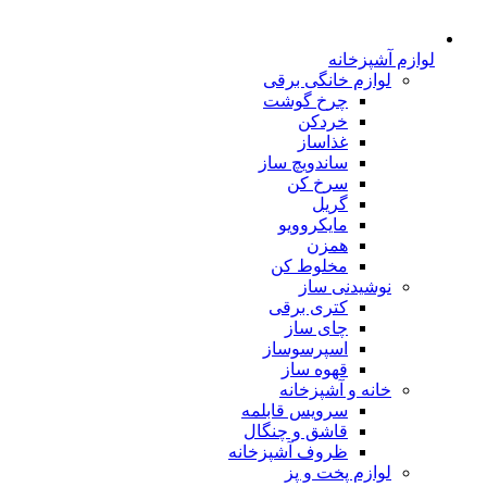
لوازم آشپزخانه
لوازم خانگی برقی
چرخ گوشت
خردکن
غذاساز
ساندویچ ساز
سرخ کن
گریل
مایکروویو
همزن
مخلوط کن
نوشیدنی ساز
کتری برقی
چای ساز
اسپرسوساز
قهوه ساز
خانه و آشپزخانه
سرویس قابلمه
قاشق و چنگال
ظروف آشپزخانه
لوازم پخت و پز