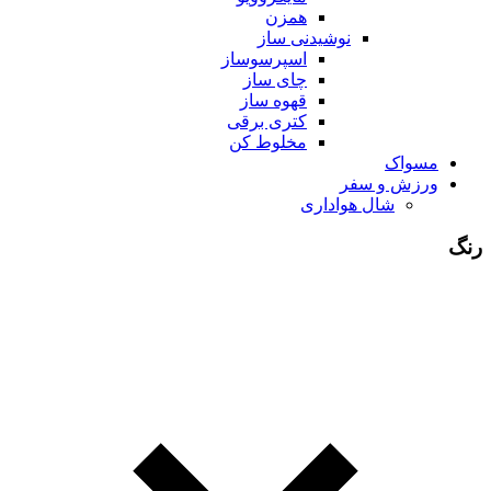
همزن
نوشیدنی ساز
اسپرسوساز
چای ساز
قهوه ساز
کتری برقی
مخلوط کن
مسواک
ورزش و سفر
شال هواداری
رنگ