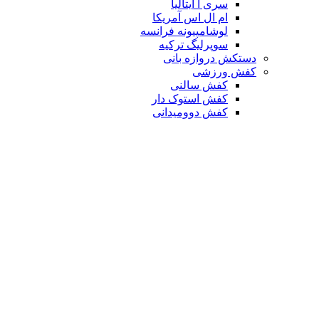
سری آ ایتالیا
ام ال اس آمریکا
لوشامپیونه فرانسه
سوپرلیگ ترکیه
دستکش دروازه بانی
کفش ورزشی
کفش سالنی
کفش استوک دار
کفش دوومیدانی