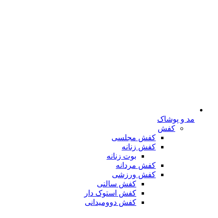
مد و پوشاک
کفش
کفش مجلسی
کفش زنانه
بوت زنانه
کفش مردانه
کفش ورزشی
کفش سالنی
کفش استوک دار
کفش دوومیدانی