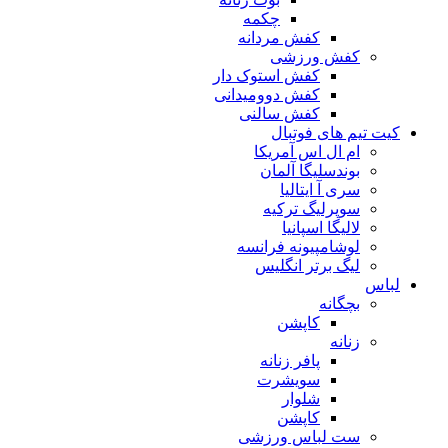
چکمه
کفش مردانه
کفش ورزشی
کفش استوک دار
کفش دوومیدانی
کفش سالنی
کیت تیم های فوتبال
ام ال اس آمریکا
بوندسلیگا آلمان
سری آ ایتالیا
سوپرلیگ ترکیه
لالیگا اسپانیا
لوشامپیونه فرانسه
لیگ برتر انگلیس
لباس
بچگانه
کاپشن
زنانه
پافر زنانه
سویشرت
شلوار
کاپشن
ست لباس ورزشی