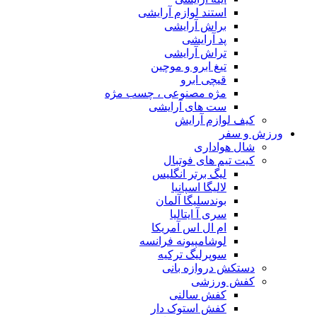
استند لوازم آرایشی
براش آرایشی
پد آرایشی
تراش آرایشی
تیغ ابرو و موچین
قیچی ابرو
مژه مصنوعی ، چسب مژه
ست های آرایشی
کیف لوازم آرایش
ورزش و سفر
شال هواداری
کیت تیم های فوتبال
لیگ برتر انگلیس
لالیگا اسپانیا
بوندسلیگا آلمان
سری آ ایتالیا
ام ال اس آمریکا
لوشامپیونه فرانسه
سوپرلیگ ترکیه
دستکش دروازه بانی
کفش ورزشی
کفش سالنی
کفش استوک دار