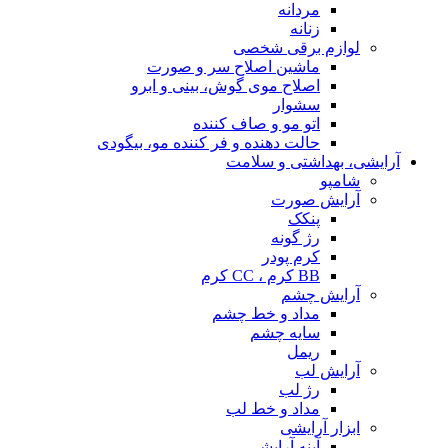
مردانه
زنانه
لوازم برقی شخصی
ماشین اصلاح سر و صورت
اصلاح موی گوش، بینی و ابرو
سشوار
اتو مو و صاف کننده
حالت دهنده و فر کننده مو، بیگودی
آرایشی، بهداشتی و سلامت
شامپو
آرایش صورت
پنکک
رژ گونه
کرم پودر
BB کرم ، CC کرم
آرایش چشم
مداد و خط چشم
سایه چشم
ریمل
آرایش لب
رژ لب
مداد و خط لب
ابزار آرایشی
آینه آرایشی