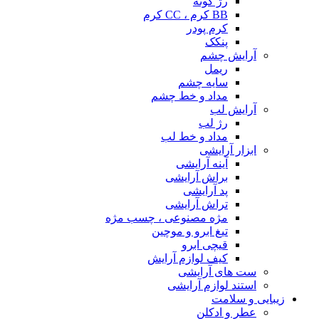
رژ گونه
BB کرم ، CC کرم
کرم پودر
پنکک
آرایش چشم
ریمل
سایه چشم
مداد و خط چشم
آرایش لب
رژ لب
مداد و خط لب
ابزار آرایشی
آینه آرایشی
براش آرایشی
پد آرایشی
تراش آرایشی
مژه مصنوعی ، چسب مژه
تیغ ابرو و موچین
قیچی ابرو
کیف لوازم آرایش
ست های آرایشی
استند لوازم آرایشی
زیبایی و سلامت
عطر و ادکلن