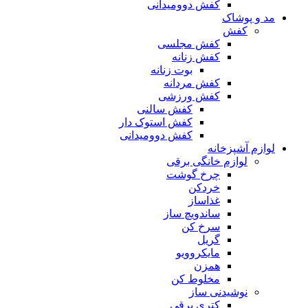
کفش دوومیدانی
مد و پوشاک
کفش
کفش مجلسی
کفش زنانه
بوت زنانه
کفش مردانه
کفش ورزشی
کفش سالنی
کفش استوک دار
کفش دوومیدانی
لوازم آشپزخانه
لوازم خانگی برقی
چرخ گوشت
خردکن
غذاساز
ساندویچ ساز
سرخ کن
گریل
مایکروویو
همزن
مخلوط کن
نوشیدنی ساز
کتری برقی