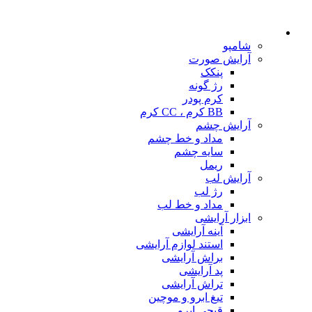
شامپو
آرایش صورت
پنکک
رژ گونه
کرم پودر
BB کرم ، CC کرم
آرایش چشم
مداد و خط چشم
سایه چشم
ریمل
آرایش لب
رژ لب
مداد و خط لب
ابزار آرایشی
آینه آرایشی
استند لوازم آرایشی
براش آرایشی
پد آرایشی
تراش آرایشی
تیغ ابرو و موچین
قیچی ابرو