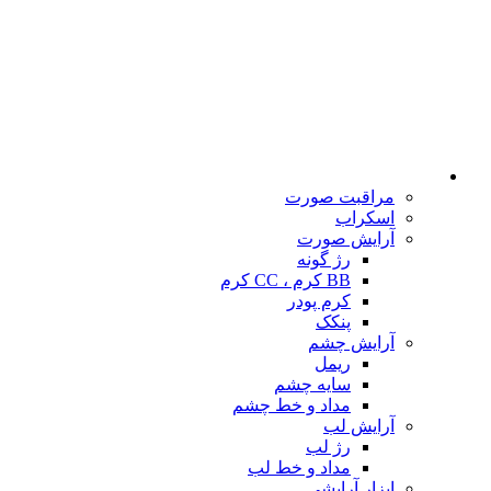
مراقبت صورت
اسکراب
آرایش صورت
رژ گونه
BB کرم ، CC کرم
کرم پودر
پنکک
آرایش چشم
ریمل
سایه چشم
مداد و خط چشم
آرایش لب
رژ لب
مداد و خط لب
ابزار آرایشی