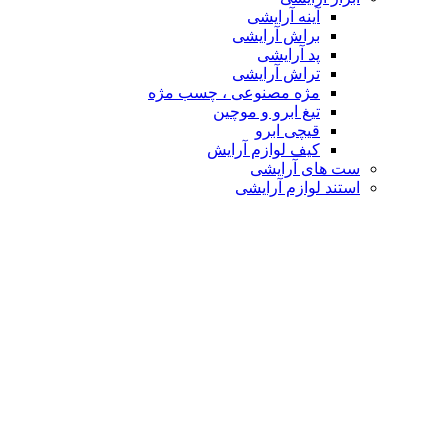
آینه آرایشی
براش آرایشی
پد آرایشی
تراش آرایشی
مژه مصنوعی ، چسب مژه
تیغ ابرو و موچین
قیچی ابرو
کیف لوازم آرایش
ست های آرایشی
استند لوازم آرایشی