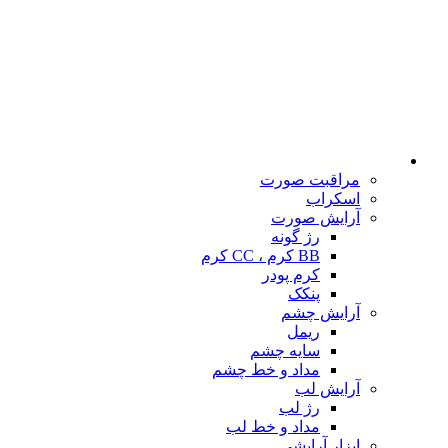
مراقبت صورت
اسکراب
آرایش صورت
رژ گونه
BB کرم ، CC کرم
کرم پودر
پنکک
آرایش چشم
ریمل
سایه چشم
مداد و خط چشم
آرایش لب
رژ لب
مداد و خط لب
ابزار آرایشی