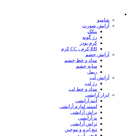
شامپو
آرایش صورت
پنکک
رژ گونه
کرم پودر
BB کرم ، CC کرم
آرایش چشم
مداد و خط چشم
سایه چشم
ریمل
آرایش لب
رژ لب
مداد و خط لب
ابزار آرایشی
آینه آرایشی
استند لوازم آرایشی
براش آرایشی
پد آرایشی
تراش آرایشی
تیغ ابرو و موچین
قیچی ابرو