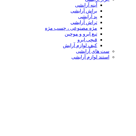
آینه آرایشی
براش آرایشی
پد آرایشی
تراش آرایشی
مژه مصنوعی ، چسب مژه
تیغ ابرو و موچین
قیچی ابرو
کیف لوازم آرایش
ست های آرایشی
استند لوازم آرایشی