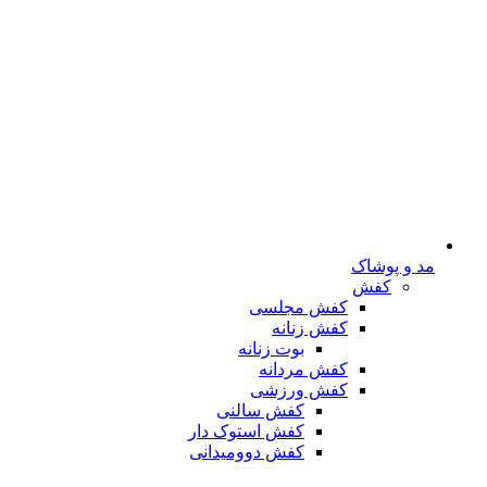
مد و پوشاک
کفش
کفش مجلسی
کفش زنانه
بوت زنانه
کفش مردانه
کفش ورزشی
کفش سالنی
کفش استوک دار
کفش دوومیدانی