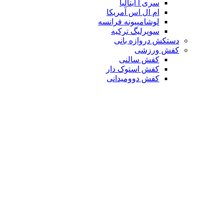
سری آ ایتالیا
ام ال اس آمریکا
لوشامپیونه فرانسه
سوپرلیگ ترکیه
دستکش دروازه بانی
کفش ورزشی
کفش سالنی
کفش استوک دار
کفش دوومیدانی