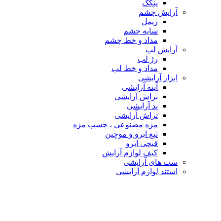
پنکک
آرایش چشم
ریمل
سایه چشم
مداد و خط چشم
آرایش لب
رژ لب
مداد و خط لب
ابزار آرایشی
آینه آرایشی
براش آرایشی
پد آرایشی
تراش آرایشی
مژه مصنوعی ، چسب مژه
تیغ ابرو و موچین
قیچی ابرو
کیف لوازم آرایش
ست های آرایشی
استند لوازم آرایشی