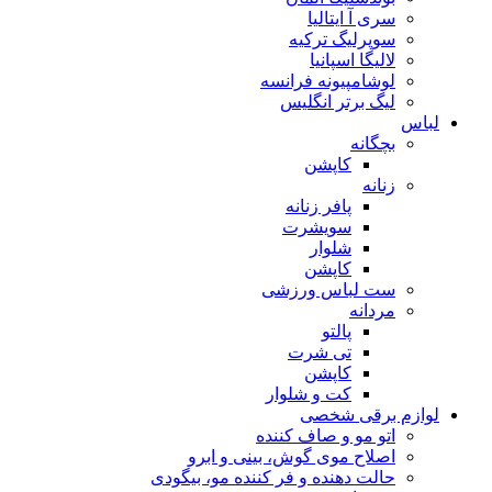
سری آ ایتالیا
سوپرلیگ ترکیه
لالیگا اسپانیا
لوشامپیونه فرانسه
لیگ برتر انگلیس
لباس
بچگانه
کاپشن
زنانه
پافر زنانه
سویشرت
شلوار
کاپشن
ست لباس ورزشی
مردانه
پالتو
تی شرت
کاپشن
کت و شلوار
لوازم برقی شخصی
اتو مو و صاف کننده
اصلاح موی گوش، بینی و ابرو
حالت دهنده و فر کننده مو، بیگودی