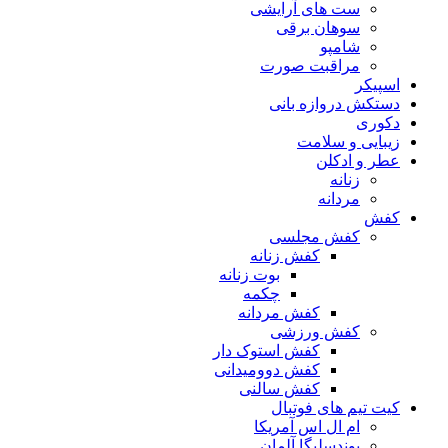
ست های آرایشی
سوهان برقی
شامپو
مراقبت صورت
اسپیکر
دستکش دروازه بانی
دکوری
زیبایی و سلامت
عطر و ادکلن
زنانه
مردانه
کفش
کفش مجلسی
کفش زنانه
بوت زنانه
چکمه
کفش مردانه
کفش ورزشی
کفش استوک دار
کفش دوومیدانی
کفش سالنی
کیت تیم های فوتبال
ام ال اس آمریکا
بوندسلیگا آلمان