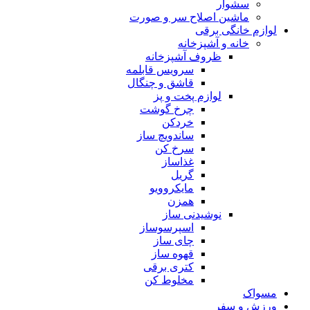
سشوار
ماشین اصلاح سر و صورت
لوازم خانگی برقی
خانه و آشپزخانه
ظروف آشپزخانه
سرویس قابلمه
قاشق و چنگال
لوازم پخت و پز
چرخ گوشت
خردکن
ساندویچ ساز
سرخ کن
غذاساز
گریل
مایکروویو
همزن
نوشیدنی ساز
اسپرسوساز
چای ساز
قهوه ساز
کتری برقی
مخلوط کن
مسواک
ورزش و سفر