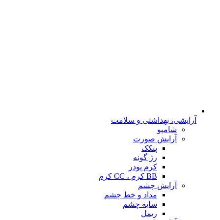
آرایشی، بهداشتی و سلامت
شامپو
آرایش صورت
پنکک
رژ گونه
کرم پودر
BB کرم ، CC کرم
آرایش چشم
مداد و خط چشم
سایه چشم
ریمل