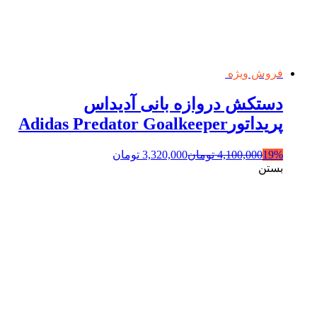
فروش ویژه
دستکش دروازه بانی آدیداس
پریداتورAdidas Predator Goalkeeper
19%
4,100,000
تومان
3,320,000
تومان
بستن