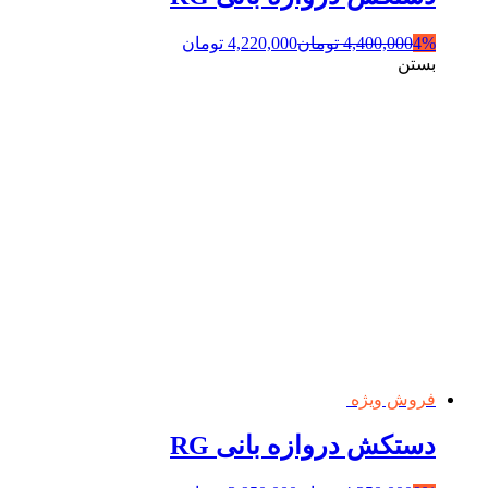
4%
4,400,000
تومان
4,220,000
تومان
بستن
فروش ویژه
دستکش دروازه بانی RG