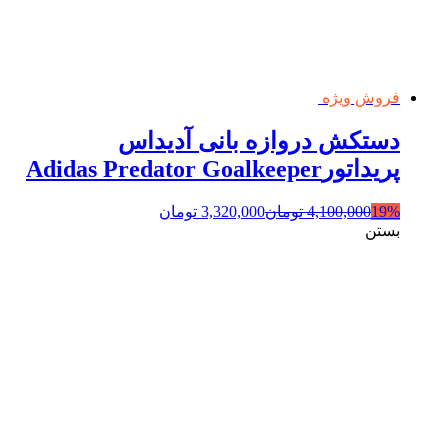
فروش ویژه
دستکش دروازه بانی آدیداس
پریداتورAdidas Predator Goalkeeper
19%
4,100,000
تومان
3,320,000
تومان
بستن