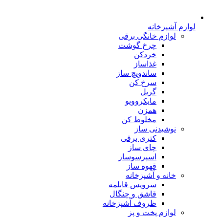
لوازم آشپزخانه
لوازم خانگی برقی
چرخ گوشت
خردکن
غذاساز
ساندویچ ساز
سرخ کن
گریل
مایکروویو
همزن
مخلوط کن
نوشیدنی ساز
کتری برقی
چای ساز
اسپرسوساز
قهوه ساز
خانه و آشپزخانه
سرویس قابلمه
قاشق و چنگال
ظروف آشپزخانه
لوازم پخت و پز