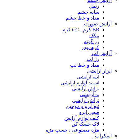
آرایش چشم
ریمل
سایه چشم
مداد و خط چشم
آرایش صورت
BB کرم ، CC کرم
پنکک
رژ گونه
کرم پودر
آرایش لب
رژ لب
مداد و خط لب
ابزار آرایشی
آینه آرایشی
استند لوازم آرایشی
براش آرایشی
پد آرایشی
تراش آرایشی
تیغ ابرو و موچین
قیچی ابرو
کیف لوازم آرایش
لاک خشک کن
مژه مصنوعی ، چسب مژه
اسکراب