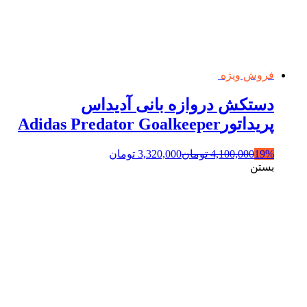
فروش ویژه
دستکش دروازه بانی آدیداس
پریداتورAdidas Predator Goalkeeper
19%
4,100,000
تومان
3,320,000
تومان
بستن