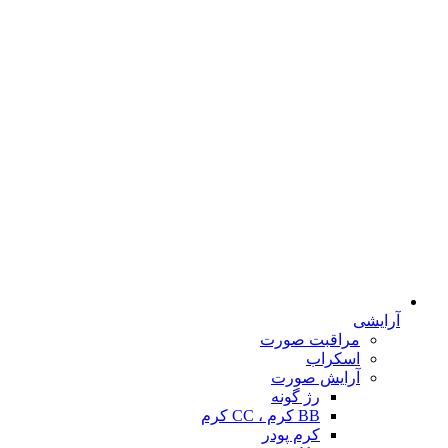
آرایشی
مراقبت صورت
اسکراب
آرایش صورت
رژ گونه
BB کرم ، CC کرم
کرم پودر