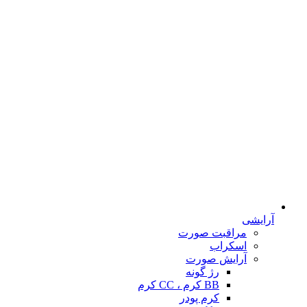
آرایشی
مراقبت صورت
اسکراب
آرایش صورت
رژ گونه
BB کرم ، CC کرم
کرم پودر