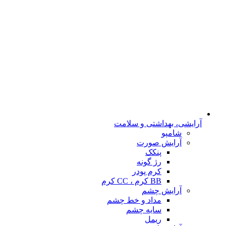
آرایشی، بهداشتی و سلامت
شامپو
آرایش صورت
پنکک
رژ گونه
کرم پودر
BB کرم ، CC کرم
آرایش چشم
مداد و خط چشم
سایه چشم
ریمل