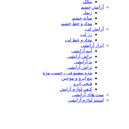
پنکک
آرایش چشم
ریمل
سایه چشم
مداد و خط چشم
آرایش لب
رژ لب
مداد و خط لب
ابزار آرایشی
آینه آرایشی
براش آرایشی
پد آرایشی
تراش آرایشی
مژه مصنوعی ، چسب مژه
تیغ ابرو و موچین
قیچی ابرو
کیف لوازم آرایش
ست های آرایشی
استند لوازم آرایشی