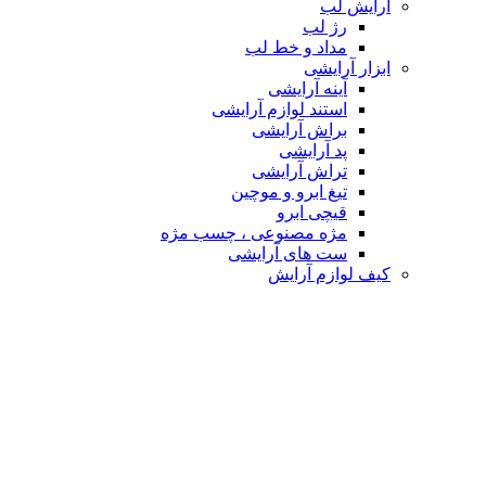
آرایش لب
رژ لب
مداد و خط لب
ابزار آرایشی
آینه آرایشی
استند لوازم آرایشی
براش آرایشی
پد آرایشی
تراش آرایشی
تیغ ابرو و موچین
قیچی ابرو
مژه مصنوعی ، چسب مژه
ست های آرایشی
کیف لوازم آرایش