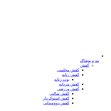
مد و پوشاک
کفش
کفش مجلسی
کفش زنانه
بوت زنانه
کفش مردانه
کفش ورزشی
کفش سالنی
کفش استوک دار
کفش دوومیدانی