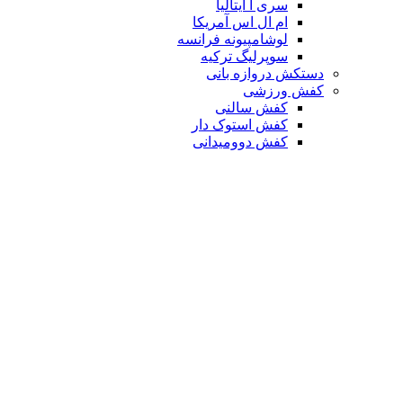
سری آ ایتالیا
ام ال اس آمریکا
لوشامپیونه فرانسه
سوپرلیگ ترکیه
دستکش دروازه بانی
کفش ورزشی
کفش سالنی
کفش استوک دار
کفش دوومیدانی