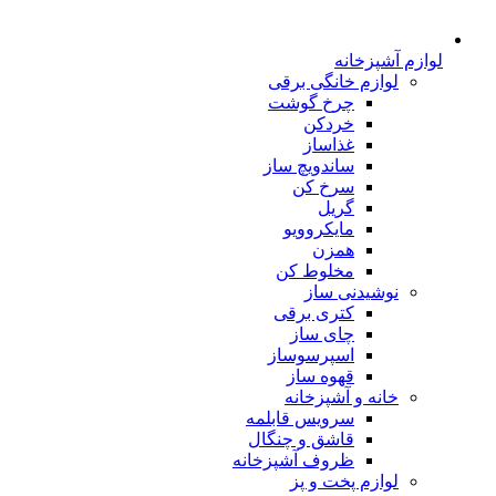
لوازم آشپزخانه
لوازم خانگی برقی
چرخ گوشت
خردکن
غذاساز
ساندویچ ساز
سرخ کن
گریل
مایکروویو
همزن
مخلوط کن
نوشیدنی ساز
کتری برقی
چای ساز
اسپرسوساز
قهوه ساز
خانه و آشپزخانه
سرویس قابلمه
قاشق و چنگال
ظروف آشپزخانه
لوازم پخت و پز