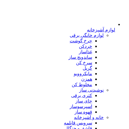
لوازم آشپزخانه
لوازم خانگی برقی
چرخ گوشت
خردکن
غذاساز
ساندویچ ساز
سرخ کن
گریل
مایکروویو
همزن
مخلوط کن
نوشیدنی ساز
کتری برقی
چای ساز
اسپرسوساز
قهوه ساز
خانه و آشپزخانه
سرویس قابلمه
قاشق و چنگال