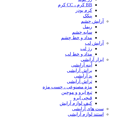
BB کرم ، CC کرم
کرم پودر
پنکک
آرایش چشم
ریمل
سایه چشم
مداد و خط چشم
آرایش لب
رژ لب
مداد و خط لب
ابزار آرایشی
آینه آرایشی
براش آرایشی
پد آرایشی
تراش آرایشی
مژه مصنوعی ، چسب مژه
تیغ ابرو و موچین
قیچی ابرو
کیف لوازم آرایش
ست های آرایشی
استند لوازم آرایشی