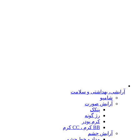
آرایشی، بهداشتی و سلامت
شامپو
آرایش صورت
پنکک
رژ گونه
کرم پودر
BB کرم ، CC کرم
آرایش چشم
مداد و خط چشم