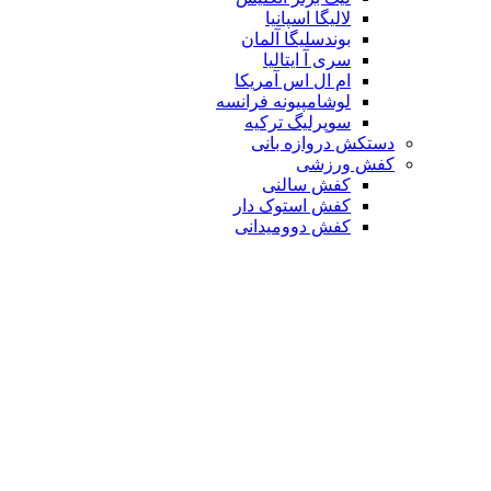
لالیگا اسپانیا
بوندسلیگا آلمان
سری آ ایتالیا
ام ال اس آمریکا
لوشامپیونه فرانسه
سوپرلیگ ترکیه
دستکش دروازه بانی
کفش ورزشی
کفش سالنی
کفش استوک دار
کفش دوومیدانی