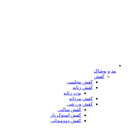
مد و پوشاک
کفش
کفش مجلسی
کفش زنانه
بوت زنانه
کفش مردانه
کفش ورزشی
کفش سالنی
کفش استوک دار
کفش دوومیدانی