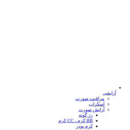
آرایشی
مراقبت صورت
اسکراب
آرایش صورت
رژ گونه
BB کرم ، CC کرم
کرم پودر