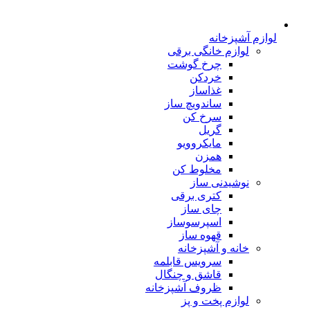
لوازم آشپزخانه
لوازم خانگی برقی
چرخ گوشت
خردکن
غذاساز
ساندویچ ساز
سرخ کن
گریل
مایکروویو
همزن
مخلوط کن
نوشیدنی ساز
کتری برقی
چای ساز
اسپرسوساز
قهوه ساز
خانه و آشپزخانه
سرویس قابلمه
قاشق و چنگال
ظروف آشپزخانه
لوازم پخت و پز