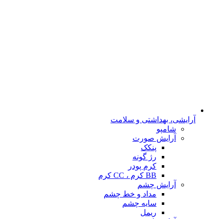
آرایشی، بهداشتی و سلامت
شامپو
آرایش صورت
پنکک
رژ گونه
کرم پودر
BB کرم ، CC کرم
آرایش چشم
مداد و خط چشم
سایه چشم
ریمل