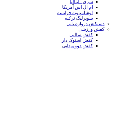
سری آ ایتالیا
ام ال اس آمریکا
لوشامپیونه فرانسه
سوپرلیگ ترکیه
دستکش دروازه بانی
کفش ورزشی
کفش سالنی
کفش استوک دار
کفش دوومیدانی