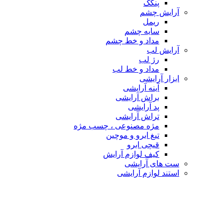
پنکک
آرایش چشم
ریمل
سایه چشم
مداد و خط چشم
آرایش لب
رژ لب
مداد و خط لب
ابزار آرایشی
آینه آرایشی
براش آرایشی
پد آرایشی
تراش آرایشی
مژه مصنوعی ، چسب مژه
تیغ ابرو و موچین
قیچی ابرو
کیف لوازم آرایش
ست های آرایشی
استند لوازم آرایشی