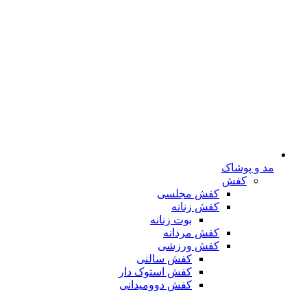
مد و پوشاک
کفش
کفش مجلسی
کفش زنانه
بوت زنانه
کفش مردانه
کفش ورزشی
کفش سالنی
کفش استوک دار
کفش دوومیدانی