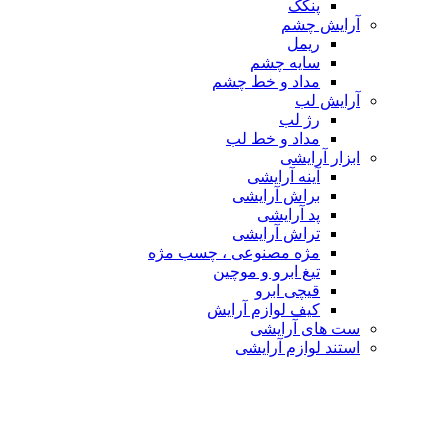
پنکک
آرایش چشم
ریمل
سایه چشم
مداد و خط چشم
آرایش لب
رژ لب
مداد و خط لب
ابزار آرایشی
آینه آرایشی
براش آرایشی
پد آرایشی
تراش آرایشی
مژه مصنوعی ، چسب مژه
تیغ ابرو و موچین
قیچی ابرو
کیف لوازم آرایش
ست های آرایشی
استند لوازم آرایشی