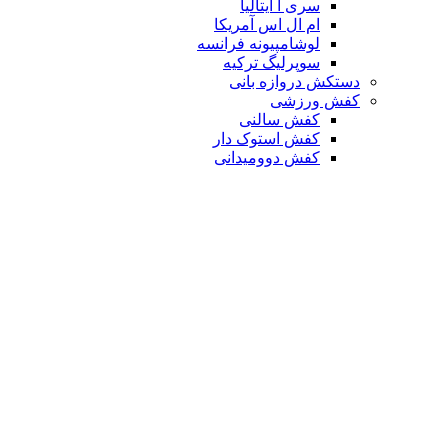
سری آ ایتالیا
ام ال اس آمریکا
لوشامپیونه فرانسه
سوپرلیگ ترکیه
دستکش دروازه بانی
کفش ورزشی
کفش سالنی
کفش استوک دار
کفش دوومیدانی