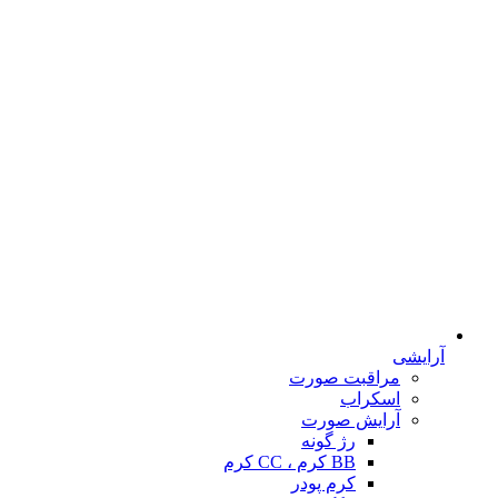
آرایشی
مراقبت صورت
اسکراب
آرایش صورت
رژ گونه
BB کرم ، CC کرم
کرم پودر