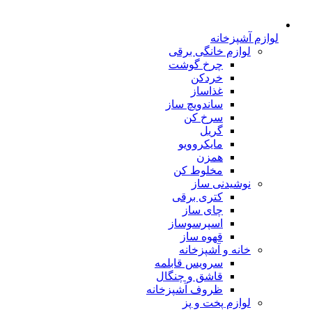
لوازم آشپزخانه
لوازم خانگی برقی
چرخ گوشت
خردکن
غذاساز
ساندویچ ساز
سرخ کن
گریل
مایکروویو
همزن
مخلوط کن
نوشیدنی ساز
کتری برقی
چای ساز
اسپرسوساز
قهوه ساز
خانه و آشپزخانه
سرویس قابلمه
قاشق و چنگال
ظروف آشپزخانه
لوازم پخت و پز