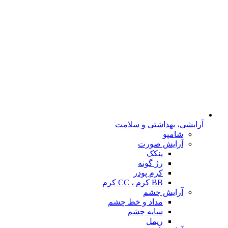
آرایشی، بهداشتی و سلامت
شامپو
آرایش صورت
پنکک
رژ گونه
کرم پودر
BB کرم ، CC کرم
آرایش چشم
مداد و خط چشم
سایه چشم
ریمل