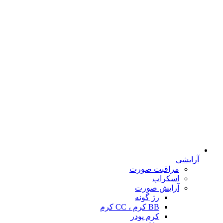
آرایشی
مراقبت صورت
اسکراب
آرایش صورت
رژ گونه
BB کرم ، CC کرم
کرم پودر