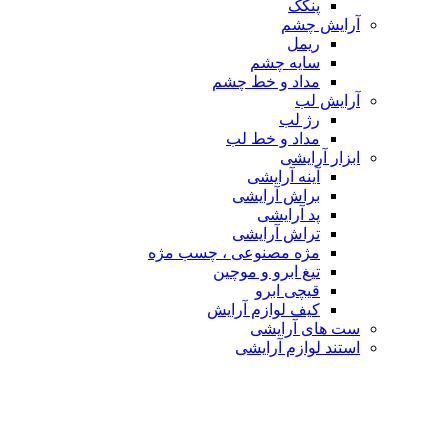
پنکک
آرایش چشم
ریمل
سایه چشم
مداد و خط چشم
آرایش لب
رژ لب
مداد و خط لب
ابزار آرایشی
آینه آرایشی
براش آرایشی
پد آرایشی
تراش آرایشی
مژه مصنوعی ، چسب مژه
تیغ ابرو و موچین
قیچی ابرو
کیف لوازم آرایش
ست های آرایشی
استند لوازم آرایشی