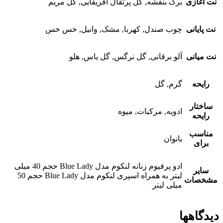
نت آغازی
برگ بنفشه, گل پرتقال آفریقایی, گل مریم
نت پایانی
چوب صندل, کهربا, مشک, وانیل, خس خس
نت میانی
آلو برقانی, گل نرگس, گل یاس, هلو
رایحه
گرم, گل
ساختار
ادویه, مرکبات, میوه
رایحه
مناسب
بانوان
برای
ادو پرفیوم زنانه لنکوم مدل Blue Lady حجم 40 میلی
سایر
لیتر به همراه اسپری لنکوم مدل Blue Lady حجم 50
مشخصات
میلی لیتر
دیدگاهها