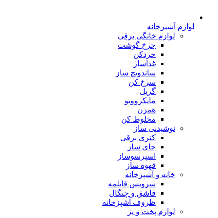
لوازم آشپزخانه
لوازم خانگی برقی
چرخ گوشت
خردکن
غذاساز
ساندویچ ساز
سرخ کن
گریل
مایکروویو
همزن
مخلوط کن
نوشیدنی ساز
کتری برقی
چای ساز
اسپرسوساز
قهوه ساز
خانه و آشپزخانه
سرویس قابلمه
قاشق و چنگال
ظروف آشپزخانه
لوازم پخت و پز