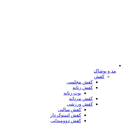
مد و پوشاک
کفش
کفش مجلسی
کفش زنانه
بوت زنانه
کفش مردانه
کفش ورزشی
کفش سالنی
کفش استوک دار
کفش دوومیدانی