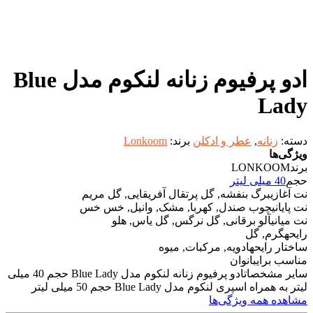
ادو پرفیوم زنانه لنکوم مدل Blue
Lady
دسته:
زنانه
,
عطر و ادکلن
برند:
Lonkoom
ویژگی‌ها
برند
LONKOOM
حجم
40 میلی لیتر
نت آغازی
برگ بنفشه, گل پرتقال آفریقایی, گل مریم
نت پایانی
چوب صندل, کهربا, مشک, وانیل, خس خس
نت میانی
آلو برقانی, گل نرگس, گل یاس, هلو
رایحه
گرم, گل
ساختار رایحه
ادویه, مرکبات, میوه
مناسب برای
بانوان
سایر مشخصات
ادو پرفیوم زنانه لنکوم مدل Blue Lady حجم 40 میلی
لیتر به همراه اسپری لنکوم مدل Blue Lady حجم 50 میلی لیتر
مشاهده همه ویژگی‌ها