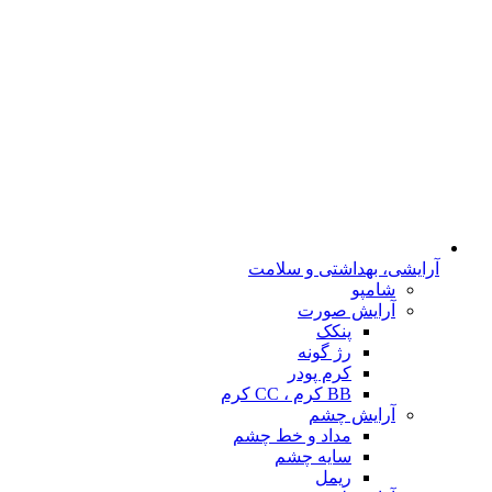
آرایشی، بهداشتی و سلامت
شامپو
آرایش صورت
پنکک
رژ گونه
کرم پودر
BB کرم ، CC کرم
آرایش چشم
مداد و خط چشم
سایه چشم
ریمل