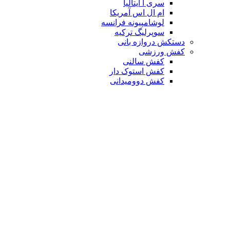
سری آ ایتالیا
ام ال اس آمریکا
لوشامپیونه فرانسه
سوپرلیگ ترکیه
دستکش دروازه بانی
کفش ورزشی
کفش سالنی
کفش استوک دار
کفش دوومیدانی