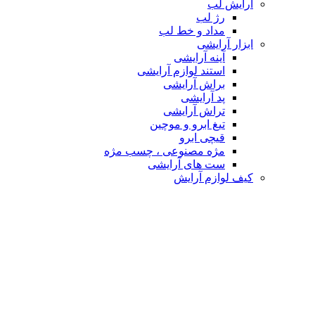
آرایش لب
رژ لب
مداد و خط لب
ابزار آرایشی
آینه آرایشی
استند لوازم آرایشی
براش آرایشی
پد آرایشی
تراش آرایشی
تیغ ابرو و موچین
قیچی ابرو
مژه مصنوعی ، چسب مژه
ست های آرایشی
کیف لوازم آرایش