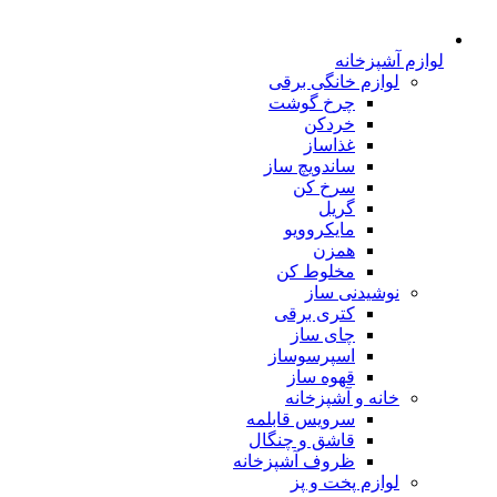
لوازم آشپزخانه
لوازم خانگی برقی
چرخ گوشت
خردکن
غذاساز
ساندویچ ساز
سرخ کن
گریل
مایکروویو
همزن
مخلوط کن
نوشیدنی ساز
کتری برقی
چای ساز
اسپرسوساز
قهوه ساز
خانه و آشپزخانه
سرویس قابلمه
قاشق و چنگال
ظروف آشپزخانه
لوازم پخت و پز