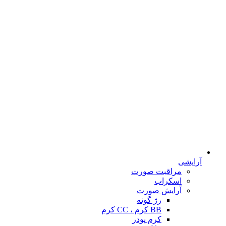
آرایشی
مراقبت صورت
اسکراب
آرایش صورت
رژ گونه
BB کرم ، CC کرم
کرم پودر