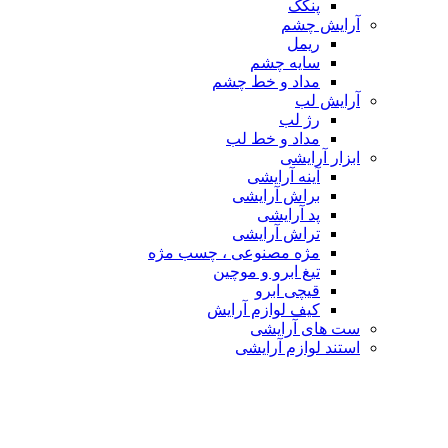
پنکک
آرایش چشم
ریمل
سایه چشم
مداد و خط چشم
آرایش لب
رژ لب
مداد و خط لب
ابزار آرایشی
آینه آرایشی
براش آرایشی
پد آرایشی
تراش آرایشی
مژه مصنوعی ، چسب مژه
تیغ ابرو و موچین
قیچی ابرو
کیف لوازم آرایش
ست های آرایشی
استند لوازم آرایشی