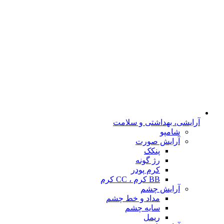
آرایشی، بهداشتی و سلامت
شامپو
آرایش صورت
پنکک
رژ گونه
کرم پودر
BB کرم ، CC کرم
آرایش چشم
مداد و خط چشم
سایه چشم
ریمل