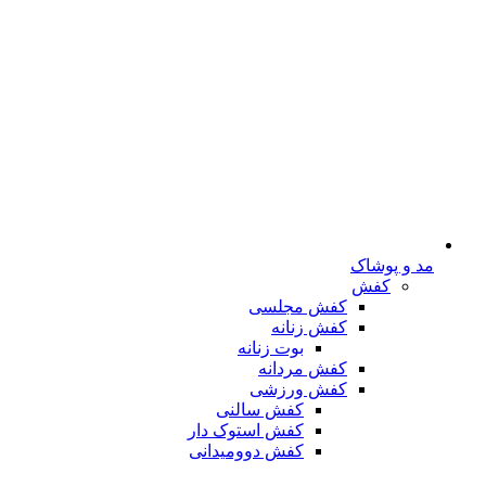
مد و پوشاک
کفش
کفش مجلسی
کفش زنانه
بوت زنانه
کفش مردانه
کفش ورزشی
کفش سالنی
کفش استوک دار
کفش دوومیدانی