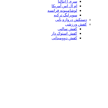
سری آ ایتالیا
ام ال اس آمریکا
لوشامپیونه فرانسه
سوپرلیگ ترکیه
دستکش دروازه بانی
کفش ورزشی
کفش سالنی
کفش استوک دار
کفش دوومیدانی