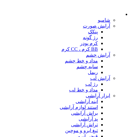
شامپو
آرایش صورت
پنکک
رژ گونه
کرم پودر
BB کرم ، CC کرم
آرایش چشم
مداد و خط چشم
سایه چشم
ریمل
آرایش لب
رژ لب
مداد و خط لب
ابزار آرایشی
آینه آرایشی
استند لوازم آرایشی
براش آرایشی
پد آرایشی
تراش آرایشی
تیغ ابرو و موچین
قیچی ابرو