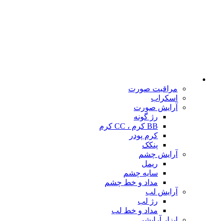
مراقبت صورت
اسکراب
آرایش صورت
رژ گونه
BB کرم ، CC کرم
کرم پودر
پنکک
آرایش چشم
ریمل
سایه چشم
مداد و خط چشم
آرایش لب
رژ لب
مداد و خط لب
ابزار آرایشی