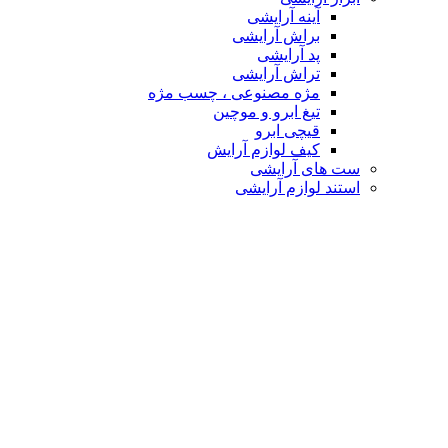
آینه آرایشی
براش آرایشی
پد آرایشی
تراش آرایشی
مژه مصنوعی ، چسب مژه
تیغ ابرو و موچین
قیچی ابرو
کیف لوازم آرایش
ست های آرایشی
استند لوازم آرایشی