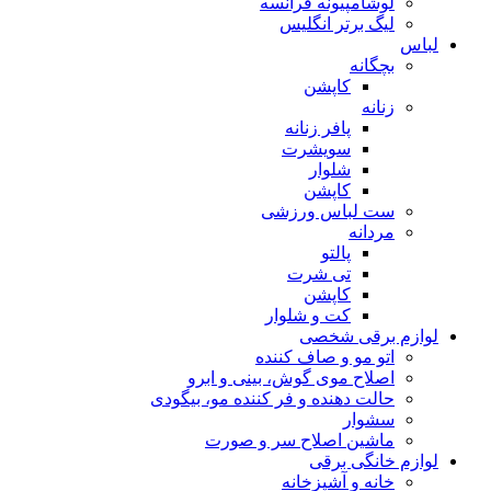
لوشامپیونه فرانسه
لیگ برتر انگلیس
لباس
بچگانه
کاپشن
زنانه
پافر زنانه
سویشرت
شلوار
کاپشن
ست لباس ورزشی
مردانه
پالتو
تی شرت
کاپشن
کت و شلوار
لوازم برقی شخصی
اتو مو و صاف کننده
اصلاح موی گوش، بینی و ابرو
حالت دهنده و فر کننده مو، بیگودی
سشوار
ماشین اصلاح سر و صورت
لوازم خانگی برقی
خانه و آشپزخانه