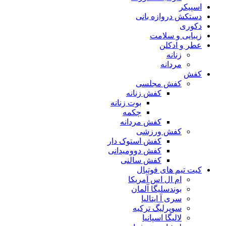
اسپیکر
دستکش دروازه بانی
دکوری
زیبایی و سلامت
عطر و ادکلن
زنانه
مردانه
کفش
کفش مجلسی
کفش زنانه
بوت زنانه
چکمه
کفش مردانه
کفش ورزشی
کفش استوک دار
کفش دوومیدانی
کفش سالنی
کیت تیم های فوتبال
ام ال اس آمریکا
بوندسلیگا آلمان
سری آ ایتالیا
سوپرلیگ ترکیه
لالیگا اسپانیا