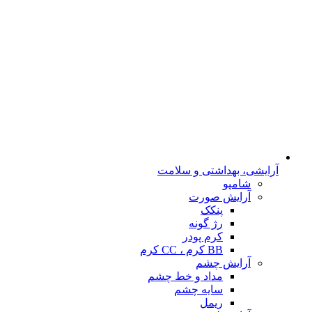
آرایشی، بهداشتی و سلامت
شامپو
آرایش صورت
پنکک
رژ گونه
کرم پودر
BB کرم ، CC کرم
آرایش چشم
مداد و خط چشم
سایه چشم
ریمل