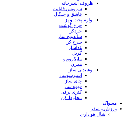
ظروف آشپزخانه
سرویس قابلمه
قاشق و چنگال
لوازم پخت و پز
چرخ گوشت
خردکن
ساندویچ ساز
سرخ کن
غذاساز
گریل
مایکروویو
همزن
نوشیدنی ساز
اسپرسوساز
چای ساز
قهوه ساز
کتری برقی
مخلوط کن
مسواک
ورزش و سفر
شال هواداری