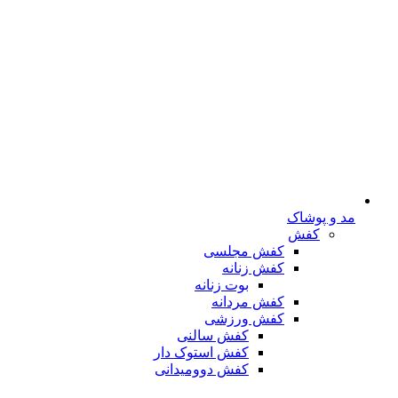
مد و پوشاک
کفش
کفش مجلسی
کفش زنانه
بوت زنانه
کفش مردانه
کفش ورزشی
کفش سالنی
کفش استوک دار
کفش دوومیدانی