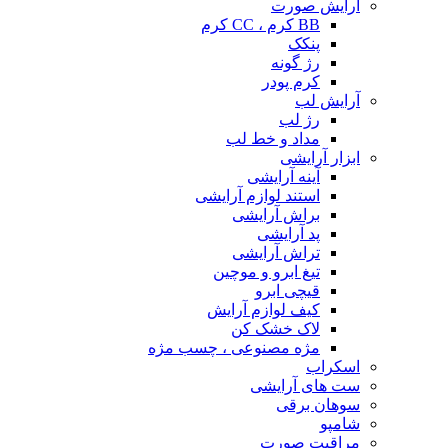
آرایش صورت
BB کرم ، CC کرم
پنکک
رژ گونه
کرم پودر
آرایش لب
رژ لب
مداد و خط لب
ابزار آرایشی
آینه آرایشی
استند لوازم آرایشی
براش آرایشی
پد آرایشی
تراش آرایشی
تیغ ابرو و موچین
قیچی ابرو
کیف لوازم آرایش
لاک خشک کن
مژه مصنوعی ، چسب مژه
اسکراب
ست های آرایشی
سوهان برقی
شامپو
مراقبت صورت