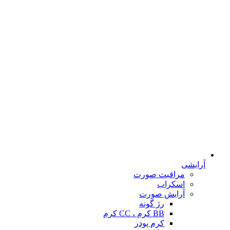
آرایشی
مراقبت صورت
اسکراب
آرایش صورت
رژ گونه
BB کرم ، CC کرم
کرم پودر