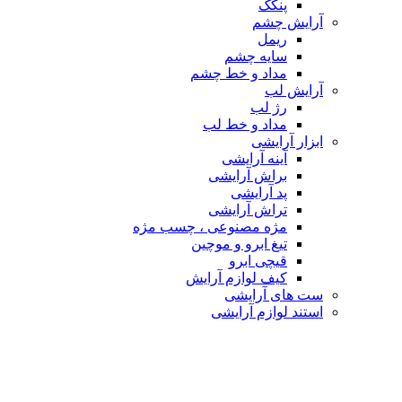
پنکک
آرایش چشم
ریمل
سایه چشم
مداد و خط چشم
آرایش لب
رژ لب
مداد و خط لب
ابزار آرایشی
آینه آرایشی
براش آرایشی
پد آرایشی
تراش آرایشی
مژه مصنوعی ، چسب مژه
تیغ ابرو و موچین
قیچی ابرو
کیف لوازم آرایش
ست های آرایشی
استند لوازم آرایشی