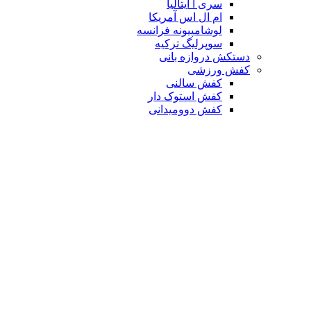
سری آ ایتالیا
ام ال اس آمریکا
لوشامپیونه فرانسه
سوپرلیگ ترکیه
دستکش دروازه بانی
کفش ورزشی
کفش سالنی
کفش استوک دار
کفش دوومیدانی