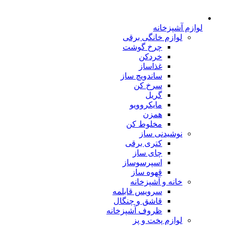
لوازم آشپزخانه
لوازم خانگی برقی
چرخ گوشت
خردکن
غذاساز
ساندویچ ساز
سرخ کن
گریل
مایکروویو
همزن
مخلوط کن
نوشیدنی ساز
کتری برقی
چای ساز
اسپرسوساز
قهوه ساز
خانه و آشپزخانه
سرویس قابلمه
قاشق و چنگال
ظروف آشپزخانه
لوازم پخت و پز