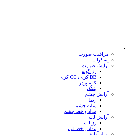
مراقبت صورت
اسکراب
آرایش صورت
رژ گونه
BB کرم ، CC کرم
کرم پودر
پنکک
آرایش چشم
ریمل
سایه چشم
مداد و خط چشم
آرایش لب
رژ لب
مداد و خط لب
ابزار آرایشی