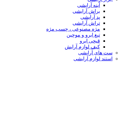
آینه آرایشی
براش آرایشی
پد آرایشی
تراش آرایشی
مژه مصنوعی ، چسب مژه
تیغ ابرو و موچین
قیچی ابرو
کیف لوازم آرایش
ست های آرایشی
استند لوازم آرایشی