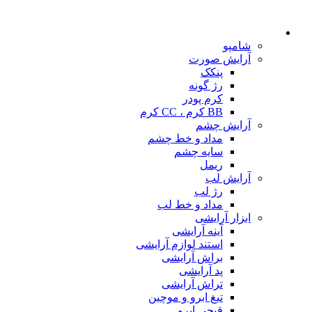
شامپو
آرایش صورت
پنکک
رژ گونه
کرم پودر
BB کرم ، CC کرم
آرایش چشم
مداد و خط چشم
سایه چشم
ریمل
آرایش لب
رژ لب
مداد و خط لب
ابزار آرایشی
آینه آرایشی
استند لوازم آرایشی
براش آرایشی
پد آرایشی
تراش آرایشی
تیغ ابرو و موچین
قیچی ابرو