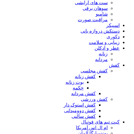
ست های آرایشی
سوهان برقی
شامپو
مراقبت صورت
اسپیکر
دستکش دروازه بانی
دکوری
زیبایی و سلامت
عطر و ادکلن
زنانه
مردانه
کفش
کفش مجلسی
کفش زنانه
بوت زنانه
چکمه
کفش مردانه
کفش ورزشی
کفش استوک دار
کفش دوومیدانی
کفش سالنی
کیت تیم های فوتبال
ام ال اس آمریکا
بوندسلیگا آلمان