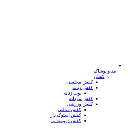
مد و پوشاک
کفش
کفش مجلسی
کفش زنانه
بوت زنانه
کفش مردانه
کفش ورزشی
کفش سالنی
کفش استوک دار
کفش دوومیدانی