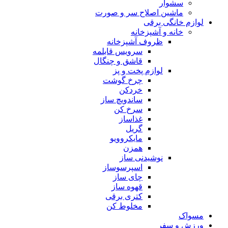
سشوار
ماشین اصلاح سر و صورت
لوازم خانگی برقی
خانه و آشپزخانه
ظروف آشپزخانه
سرویس قابلمه
قاشق و چنگال
لوازم پخت و پز
چرخ گوشت
خردکن
ساندویچ ساز
سرخ کن
غذاساز
گریل
مایکروویو
همزن
نوشیدنی ساز
اسپرسوساز
چای ساز
قهوه ساز
کتری برقی
مخلوط کن
مسواک
ورزش و سفر