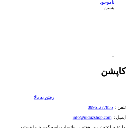
ناموجود
بستن
+
کاپشن
رفتن به بالا
تلفن :
09961277855
ایمیل :
info@ulduzshop.com
ما 24 ساعته 7 روز هفته در واتساپ پاسخگوی شما هستیم.