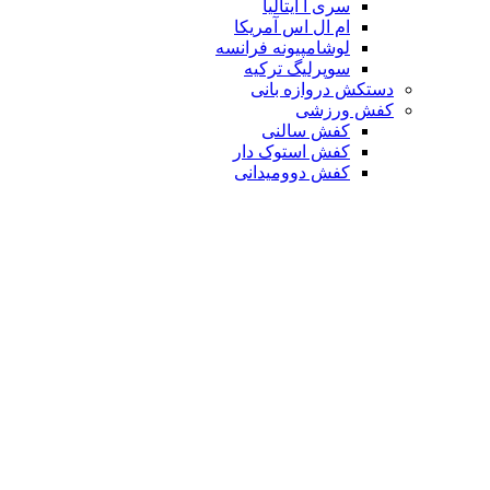
سری آ ایتالیا
ام ال اس آمریکا
لوشامپیونه فرانسه
سوپرلیگ ترکیه
دستکش دروازه بانی
کفش ورزشی
کفش سالنی
کفش استوک دار
کفش دوومیدانی