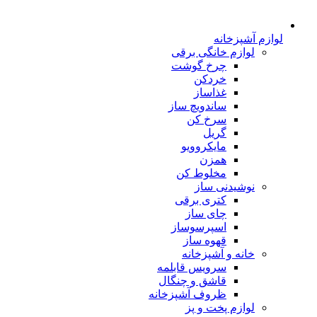
لوازم آشپزخانه
لوازم خانگی برقی
چرخ گوشت
خردکن
غذاساز
ساندویچ ساز
سرخ کن
گریل
مایکروویو
همزن
مخلوط کن
نوشیدنی ساز
کتری برقی
چای ساز
اسپرسوساز
قهوه ساز
خانه و آشپزخانه
سرویس قابلمه
قاشق و چنگال
ظروف آشپزخانه
لوازم پخت و پز