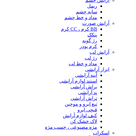
آرایش چشم
ریمل
سایه چشم
مداد و خط چشم
آرایش صورت
BB کرم ، CC کرم
پنکک
رژ گونه
کرم پودر
آرایش لب
رژ لب
مداد و خط لب
ابزار آرایشی
آینه آرایشی
استند لوازم آرایشی
براش آرایشی
پد آرایشی
تراش آرایشی
تیغ ابرو و موچین
قیچی ابرو
کیف لوازم آرایش
لاک خشک کن
مژه مصنوعی ، چسب مژه
اسکراب