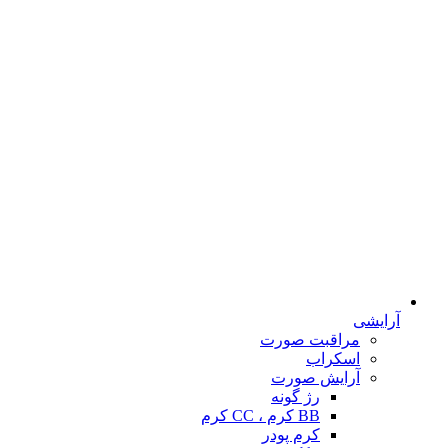
آرایشی
مراقبت صورت
اسکراب
آرایش صورت
رژ گونه
BB کرم ، CC کرم
کرم پودر