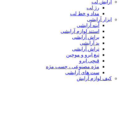
آرایش لب
رژ لب
مداد و خط لب
ابزار آرایشی
آینه آرایشی
استند لوازم آرایشی
براش آرایشی
پد آرایشی
تراش آرایشی
تیغ ابرو و موچین
قیچی ابرو
مژه مصنوعی ، چسب مژه
ست های آرایشی
کیف لوازم آرایش