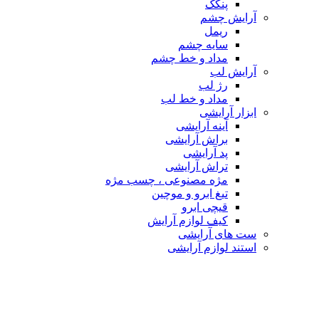
پنکک
آرایش چشم
ریمل
سایه چشم
مداد و خط چشم
آرایش لب
رژ لب
مداد و خط لب
ابزار آرایشی
آینه آرایشی
براش آرایشی
پد آرایشی
تراش آرایشی
مژه مصنوعی ، چسب مژه
تیغ ابرو و موچین
قیچی ابرو
کیف لوازم آرایش
ست های آرایشی
استند لوازم آرایشی