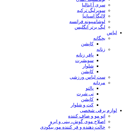
سری آ ایتالیا
سوپرلیگ ترکیه
لالیگا اسپانیا
لوشامپیونه فرانسه
لیگ برتر انگلیس
لباس
بچگانه
کاپشن
زنانه
پافر زنانه
سویشرت
شلوار
کاپشن
ست لباس ورزشی
مردانه
پالتو
تی شرت
کاپشن
کت و شلوار
لوازم برقی شخصی
اتو مو و صاف کننده
اصلاح موی گوش، بینی و ابرو
حالت دهنده و فر کننده مو، بیگودی