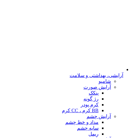
آرایشی، بهداشتی و سلامت
شامپو
آرایش صورت
پنکک
رژ گونه
کرم پودر
BB کرم ، CC کرم
آرایش چشم
مداد و خط چشم
سایه چشم
ریمل