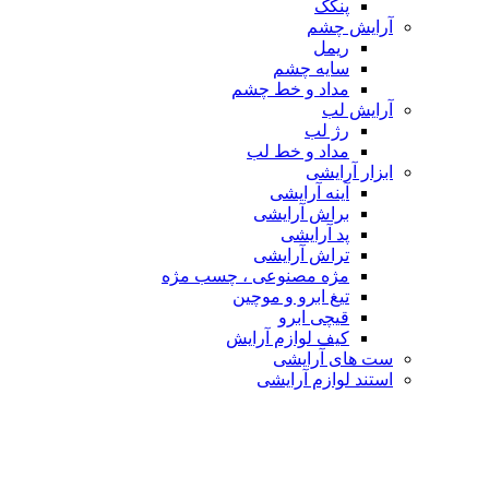
پنکک
آرایش چشم
ریمل
سایه چشم
مداد و خط چشم
آرایش لب
رژ لب
مداد و خط لب
ابزار آرایشی
آینه آرایشی
براش آرایشی
پد آرایشی
تراش آرایشی
مژه مصنوعی ، چسب مژه
تیغ ابرو و موچین
قیچی ابرو
کیف لوازم آرایش
ست های آرایشی
استند لوازم آرایشی