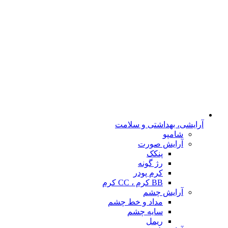
آرایشی، بهداشتی و سلامت
شامپو
آرایش صورت
پنکک
رژ گونه
کرم پودر
BB کرم ، CC کرم
آرایش چشم
مداد و خط چشم
سایه چشم
ریمل