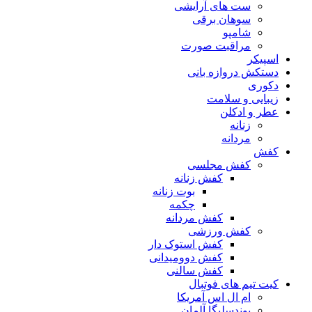
ست های آرایشی
سوهان برقی
شامپو
مراقبت صورت
اسپیکر
دستکش دروازه بانی
دکوری
زیبایی و سلامت
عطر و ادکلن
زنانه
مردانه
کفش
کفش مجلسی
کفش زنانه
بوت زنانه
چکمه
کفش مردانه
کفش ورزشی
کفش استوک دار
کفش دوومیدانی
کفش سالنی
کیت تیم های فوتبال
ام ال اس آمریکا
بوندسلیگا آلمان