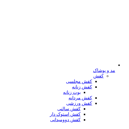
مد و پوشاک
کفش
کفش مجلسی
کفش زنانه
بوت زنانه
کفش مردانه
کفش ورزشی
کفش سالنی
کفش استوک دار
کفش دوومیدانی