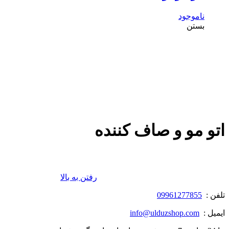
ناموجود
بستن
اتو مو و صاف کننده
رفتن به بالا
تلفن :
09961277855
ایمیل :
info@ulduzshop.com