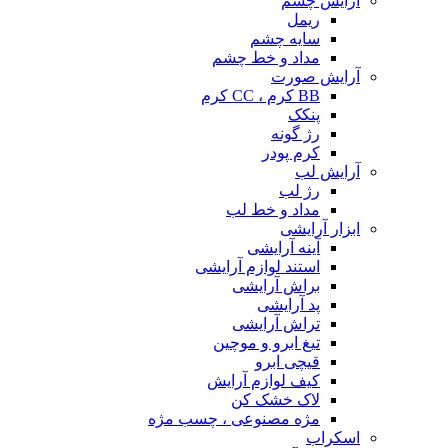
آرایش چشم
ریمل
سایه چشم
مداد و خط چشم
آرایش صورت
BB کرم ، CC کرم
پنکک
رژ گونه
کرم پودر
آرایش لب
رژ لب
مداد و خط لب
ابزار آرایشی
آینه آرایشی
استند لوازم آرایشی
براش آرایشی
پد آرایشی
تراش آرایشی
تیغ ابرو و موچین
قیچی ابرو
کیف لوازم آرایش
لاک خشک کن
مژه مصنوعی ، چسب مژه
اسکراب