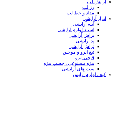
آرایش لب
رژ لب
مداد و خط لب
ابزار آرایشی
آینه آرایشی
استند لوازم آرایشی
براش آرایشی
پد آرایشی
تراش آرایشی
تیغ ابرو و موچین
قیچی ابرو
مژه مصنوعی ، چسب مژه
ست های آرایشی
کیف لوازم آرایش