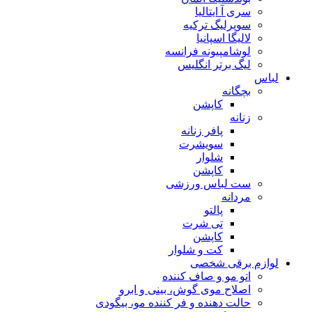
سری آ ایتالیا
سوپرلیگ ترکیه
لالیگا اسپانیا
لوشامپیونه فرانسه
لیگ برتر انگلیس
لباس
بچگانه
کاپشن
زنانه
پافر زنانه
سویشرت
شلوار
کاپشن
ست لباس ورزشی
مردانه
پالتو
تی شرت
کاپشن
کت و شلوار
لوازم برقی شخصی
اتو مو و صاف کننده
اصلاح موی گوش، بینی و ابرو
حالت دهنده و فر کننده مو، بیگودی