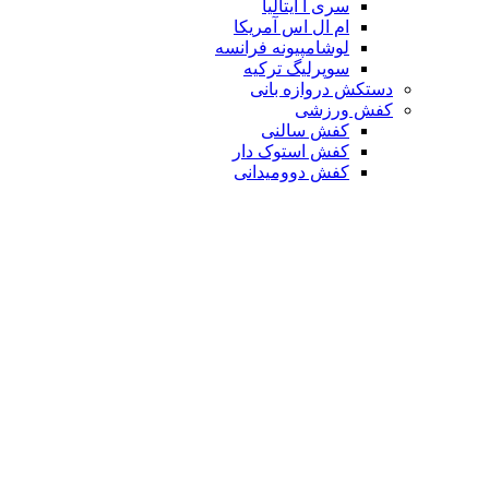
سری آ ایتالیا
ام ال اس آمریکا
لوشامپیونه فرانسه
سوپرلیگ ترکیه
دستکش دروازه بانی
کفش ورزشی
کفش سالنی
کفش استوک دار
کفش دوومیدانی