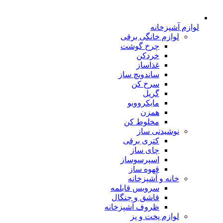
لوازم آشپزخانه
لوازم خانگی برقی
چرخ گوشت
خردکن
غذاساز
ساندویچ ساز
سرخ کن
گریل
مایکروویو
همزن
مخلوط کن
نوشیدنی ساز
کتری برقی
چای ساز
اسپرسوساز
قهوه ساز
خانه و آشپزخانه
سرویس قابلمه
قاشق و چنگال
ظروف آشپزخانه
لوازم پخت و پز