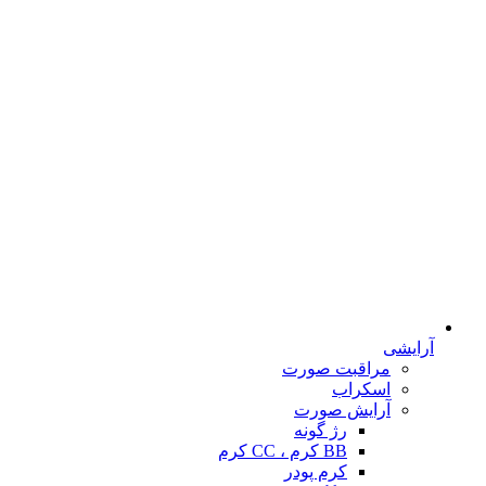
آرایشی
مراقبت صورت
اسکراب
آرایش صورت
رژ گونه
BB کرم ، CC کرم
کرم پودر