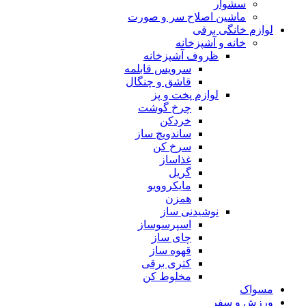
سشوار
ماشین اصلاح سر و صورت
لوازم خانگی برقی
خانه و آشپزخانه
ظروف آشپزخانه
سرویس قابلمه
قاشق و چنگال
لوازم پخت و پز
چرخ گوشت
خردکن
ساندویچ ساز
سرخ کن
غذاساز
گریل
مایکروویو
همزن
نوشیدنی ساز
اسپرسوساز
چای ساز
قهوه ساز
کتری برقی
مخلوط کن
مسواک
ورزش و سفر