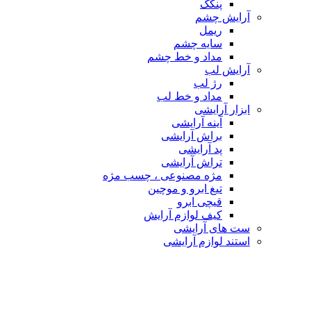
پنکک
آرایش چشم
ریمل
سایه چشم
مداد و خط چشم
آرایش لب
رژ لب
مداد و خط لب
ابزار آرایشی
آینه آرایشی
براش آرایشی
پد آرایشی
تراش آرایشی
مژه مصنوعی ، چسب مژه
تیغ ابرو و موچین
قیچی ابرو
کیف لوازم آرایش
ست های آرایشی
استند لوازم آرایشی