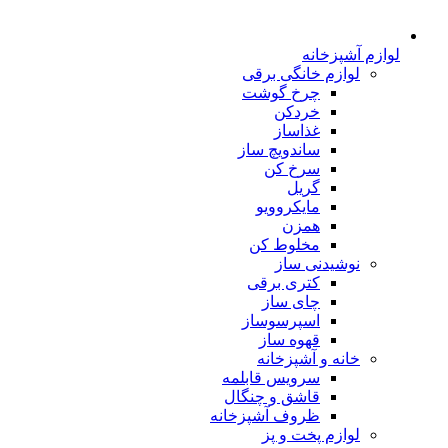
لوازم آشپزخانه
لوازم خانگی برقی
چرخ گوشت
خردکن
غذاساز
ساندویچ ساز
سرخ کن
گریل
مایکروویو
همزن
مخلوط کن
نوشیدنی ساز
کتری برقی
چای ساز
اسپرسوساز
قهوه ساز
خانه و آشپزخانه
سرویس قابلمه
قاشق و چنگال
ظروف آشپزخانه
لوازم پخت و پز