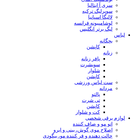
سری آ ایتالیا
سوپرلیگ ترکیه
لالیگا اسپانیا
لوشامپیونه فرانسه
لیگ برتر انگلیس
لباس
بچگانه
کاپشن
زنانه
پافر زنانه
سویشرت
شلوار
کاپشن
ست لباس ورزشی
مردانه
پالتو
تی شرت
کاپشن
کت و شلوار
لوازم برقی شخصی
اتو مو و صاف کننده
اصلاح موی گوش، بینی و ابرو
حالت دهنده و فر کننده مو، بیگودی