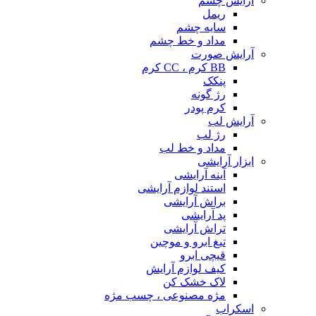
آرایش چشم
ریمل
سایه چشم
مداد و خط چشم
آرایش صورت
BB کرم ، CC کرم
پنکک
رژ گونه
کرم پودر
آرایش لب
رژ لب
مداد و خط لب
ابزار آرایشی
آینه آرایشی
استند لوازم آرایشی
براش آرایشی
پد آرایشی
تراش آرایشی
تیغ ابرو و موچین
قیچی ابرو
کیف لوازم آرایش
لاک خشک کن
مژه مصنوعی ، چسب مژه
اسکراب