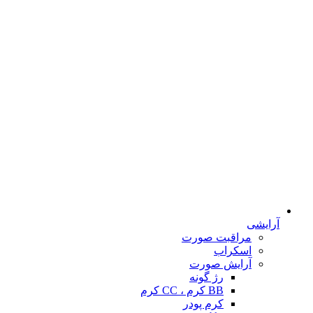
آرایشی
مراقبت صورت
اسکراب
آرایش صورت
رژ گونه
BB کرم ، CC کرم
کرم پودر