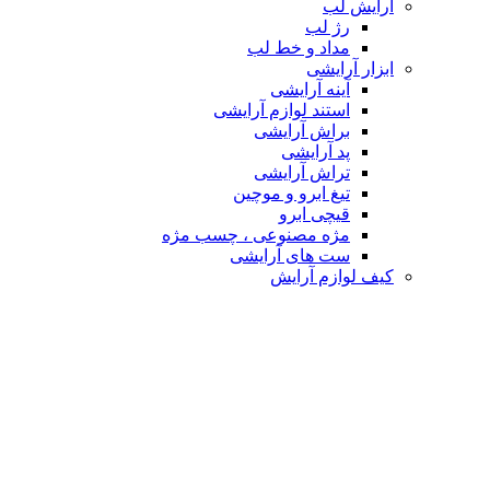
آرایش لب
رژ لب
مداد و خط لب
ابزار آرایشی
آینه آرایشی
استند لوازم آرایشی
براش آرایشی
پد آرایشی
تراش آرایشی
تیغ ابرو و موچین
قیچی ابرو
مژه مصنوعی ، چسب مژه
ست های آرایشی
کیف لوازم آرایش