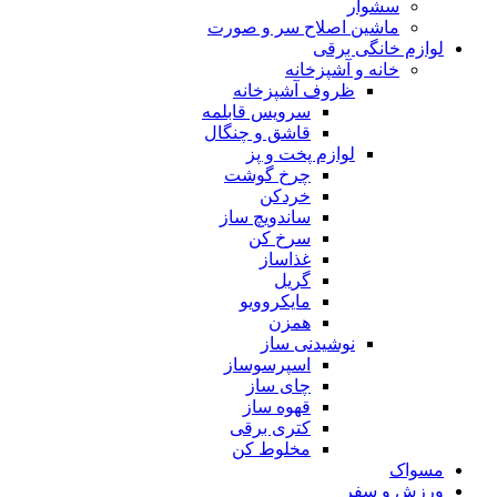
سشوار
ماشین اصلاح سر و صورت
لوازم خانگی برقی
خانه و آشپزخانه
ظروف آشپزخانه
سرویس قابلمه
قاشق و چنگال
لوازم پخت و پز
چرخ گوشت
خردکن
ساندویچ ساز
سرخ کن
غذاساز
گریل
مایکروویو
همزن
نوشیدنی ساز
اسپرسوساز
چای ساز
قهوه ساز
کتری برقی
مخلوط کن
مسواک
ورزش و سفر