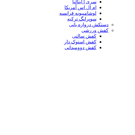
سری آ ایتالیا
ام ال اس آمریکا
لوشامپیونه فرانسه
سوپرلیگ ترکیه
دستکش دروازه بانی
کفش ورزشی
کفش سالنی
کفش استوک دار
کفش دوومیدانی