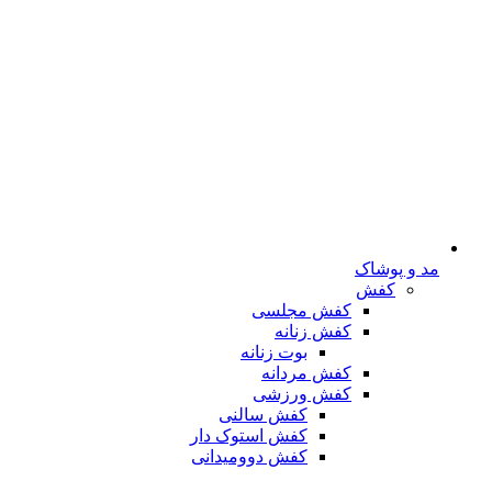
مد و پوشاک
کفش
کفش مجلسی
کفش زنانه
بوت زنانه
کفش مردانه
کفش ورزشی
کفش سالنی
کفش استوک دار
کفش دوومیدانی