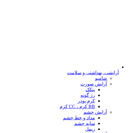
آرایشی، بهداشتی و سلامت
شامپو
آرایش صورت
پنکک
رژ گونه
کرم پودر
BB کرم ، CC کرم
آرایش چشم
مداد و خط چشم
سایه چشم
ریمل