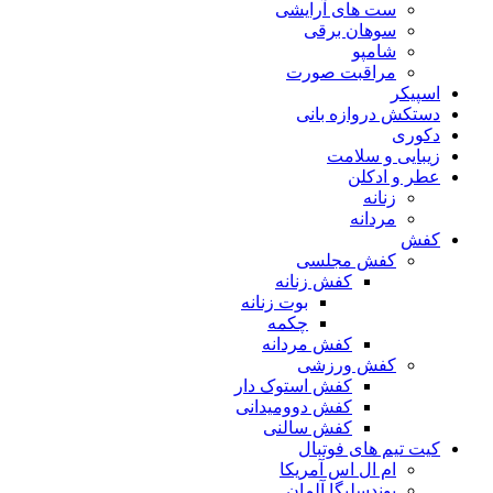
ست های آرایشی
سوهان برقی
شامپو
مراقبت صورت
اسپیکر
دستکش دروازه بانی
دکوری
زیبایی و سلامت
عطر و ادکلن
زنانه
مردانه
کفش
کفش مجلسی
کفش زنانه
بوت زنانه
چکمه
کفش مردانه
کفش ورزشی
کفش استوک دار
کفش دوومیدانی
کفش سالنی
کیت تیم های فوتبال
ام ال اس آمریکا
بوندسلیگا آلمان