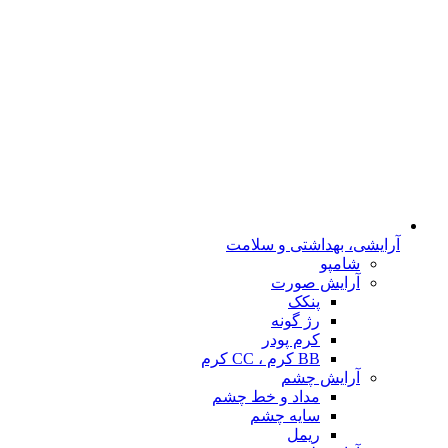
آرایشی، بهداشتی و سلامت
شامپو
آرایش صورت
پنکک
رژ گونه
کرم پودر
BB کرم ، CC کرم
آرایش چشم
مداد و خط چشم
سایه چشم
ریمل