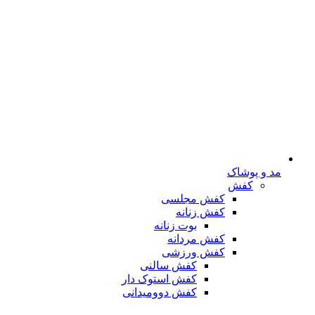
مد و پوشاک
کفش
کفش مجلسی
کفش زنانه
بوت زنانه
کفش مردانه
کفش ورزشی
کفش سالنی
کفش استوک دار
کفش دوومیدانی