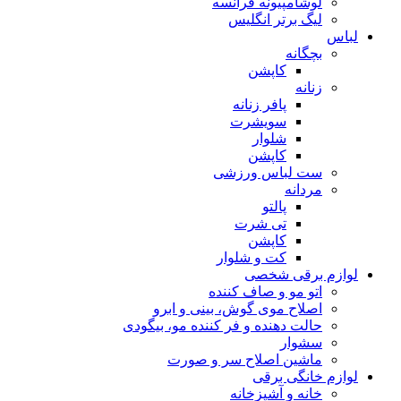
لوشامپیونه فرانسه
لیگ برتر انگلیس
لباس
بچگانه
کاپشن
زنانه
پافر زنانه
سویشرت
شلوار
کاپشن
ست لباس ورزشی
مردانه
پالتو
تی شرت
کاپشن
کت و شلوار
لوازم برقی شخصی
اتو مو و صاف کننده
اصلاح موی گوش، بینی و ابرو
حالت دهنده و فر کننده مو، بیگودی
سشوار
ماشین اصلاح سر و صورت
لوازم خانگی برقی
خانه و آشپزخانه