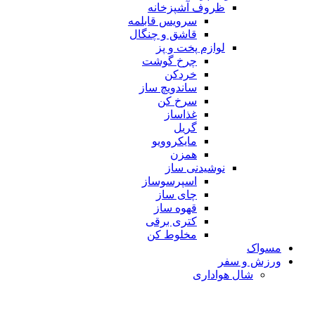
ظروف آشپزخانه
سرویس قابلمه
قاشق و چنگال
لوازم پخت و پز
چرخ گوشت
خردکن
ساندویچ ساز
سرخ کن
غذاساز
گریل
مایکروویو
همزن
نوشیدنی ساز
اسپرسوساز
چای ساز
قهوه ساز
کتری برقی
مخلوط کن
مسواک
ورزش و سفر
شال هواداری