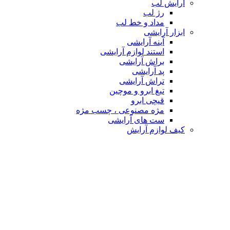
آرایش لب
رژ لب
مداد و خط لب
ابزار آرایشی
آینه آرایشی
استند لوازم آرایشی
براش آرایشی
پد آرایشی
تراش آرایشی
تیغ ابرو و موچین
قیچی ابرو
مژه مصنوعی ، چسب مژه
ست های آرایشی
کیف لوازم آرایش