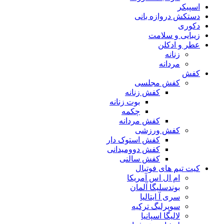
اسپیکر
دستکش دروازه بانی
دکوری
زیبایی و سلامت
عطر و ادکلن
زنانه
مردانه
کفش
کفش مجلسی
کفش زنانه
بوت زنانه
چکمه
کفش مردانه
کفش ورزشی
کفش استوک دار
کفش دوومیدانی
کفش سالنی
کیت تیم های فوتبال
ام ال اس آمریکا
بوندسلیگا آلمان
سری آ ایتالیا
سوپرلیگ ترکیه
لالیگا اسپانیا