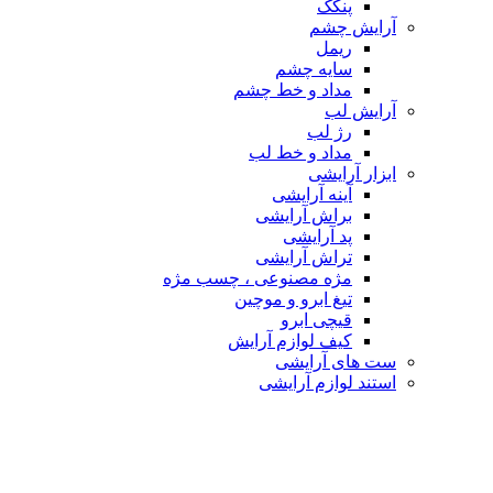
پنکک
آرایش چشم
ریمل
سایه چشم
مداد و خط چشم
آرایش لب
رژ لب
مداد و خط لب
ابزار آرایشی
آینه آرایشی
براش آرایشی
پد آرایشی
تراش آرایشی
مژه مصنوعی ، چسب مژه
تیغ ابرو و موچین
قیچی ابرو
کیف لوازم آرایش
ست های آرایشی
استند لوازم آرایشی