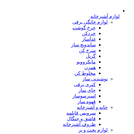
لوازم آشپزخانه
لوازم خانگی برقی
چرخ گوشت
خردکن
غذاساز
ساندویچ ساز
سرخ کن
گریل
مایکروویو
همزن
مخلوط کن
نوشیدنی ساز
کتری برقی
چای ساز
اسپرسوساز
قهوه ساز
خانه و آشپزخانه
سرویس قابلمه
قاشق و چنگال
ظروف آشپزخانه
لوازم پخت و پز