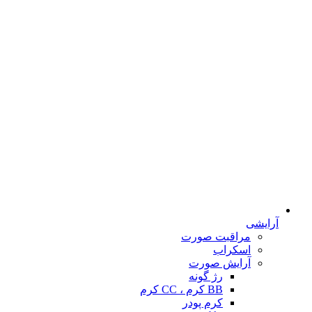
آرایشی
مراقبت صورت
اسکراب
آرایش صورت
رژ گونه
BB کرم ، CC کرم
کرم پودر