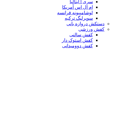
سری آ ایتالیا
ام ال اس آمریکا
لوشامپیونه فرانسه
سوپرلیگ ترکیه
دستکش دروازه بانی
کفش ورزشی
کفش سالنی
کفش استوک دار
کفش دوومیدانی