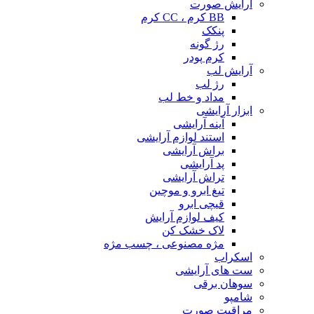
آرایش صورت
BB کرم ، CC کرم
پنکک
رژ گونه
کرم پودر
آرایش لب
رژ لب
مداد و خط لب
ابزار آرایشی
آینه آرایشی
استند لوازم آرایشی
براش آرایشی
پد آرایشی
تراش آرایشی
تیغ ابرو و موچین
قیچی ابرو
کیف لوازم آرایش
لاک خشک کن
مژه مصنوعی ، چسب مژه
اسکراب
ست های آرایشی
سوهان برقی
شامپو
مراقبت صورت