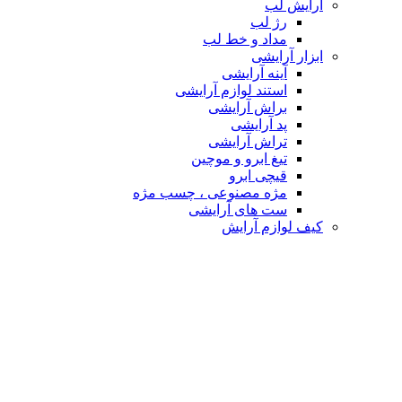
آرایش لب
رژ لب
مداد و خط لب
ابزار آرایشی
آینه آرایشی
استند لوازم آرایشی
براش آرایشی
پد آرایشی
تراش آرایشی
تیغ ابرو و موچین
قیچی ابرو
مژه مصنوعی ، چسب مژه
ست های آرایشی
کیف لوازم آرایش