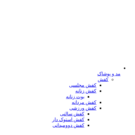
مد و پوشاک
کفش
کفش مجلسی
کفش زنانه
بوت زنانه
کفش مردانه
کفش ورزشی
کفش سالنی
کفش استوک دار
کفش دوومیدانی