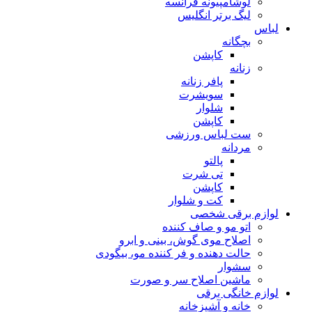
لوشامپیونه فرانسه
لیگ برتر انگلیس
لباس
بچگانه
کاپشن
زنانه
پافر زنانه
سویشرت
شلوار
کاپشن
ست لباس ورزشی
مردانه
پالتو
تی شرت
کاپشن
کت و شلوار
لوازم برقی شخصی
اتو مو و صاف کننده
اصلاح موی گوش، بینی و ابرو
حالت دهنده و فر کننده مو، بیگودی
سشوار
ماشین اصلاح سر و صورت
لوازم خانگی برقی
خانه و آشپزخانه