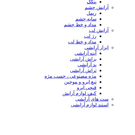
پنکک
آرایش چشم
ریمل
سایه چشم
مداد و خط چشم
آرایش لب
رژ لب
مداد و خط لب
ابزار آرایشی
آینه آرایشی
براش آرایشی
پد آرایشی
تراش آرایشی
مژه مصنوعی ، چسب مژه
تیغ ابرو و موچین
قیچی ابرو
کیف لوازم آرایش
ست های آرایشی
استند لوازم آرایشی