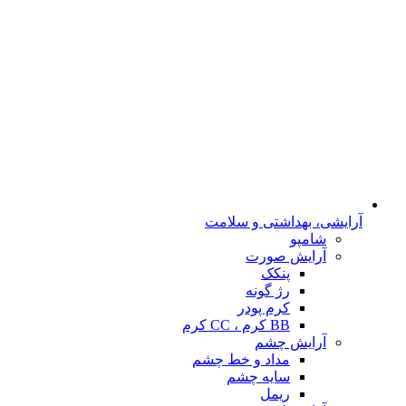
آرایشی، بهداشتی و سلامت
شامپو
آرایش صورت
پنکک
رژ گونه
کرم پودر
BB کرم ، CC کرم
آرایش چشم
مداد و خط چشم
سایه چشم
ریمل