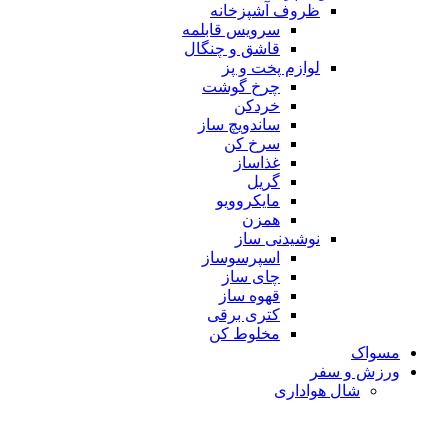
ظروف آشپزخانه
سرویس قابلمه
قاشق و چنگال
لوازم پخت و پز
چرخ گوشت
خردکن
ساندویچ ساز
سرخ کن
غذاساز
گریل
مایکروویو
همزن
نوشیدنی ساز
اسپرسوساز
چای ساز
قهوه ساز
کتری برقی
مخلوط کن
مسواک
ورزش و سفر
شال هواداری