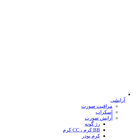
آرایشی
مراقبت صورت
اسکراب
آرایش صورت
رژ گونه
BB کرم ، CC کرم
کرم پودر