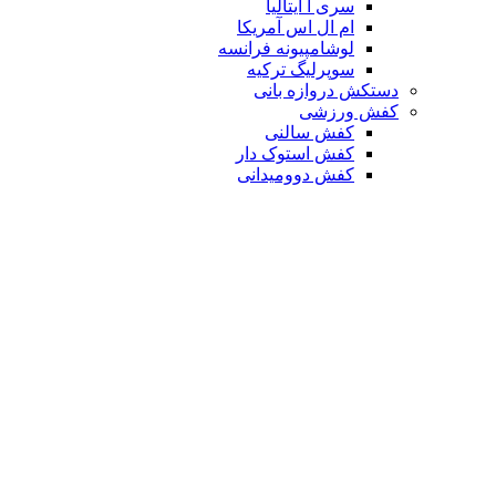
سری آ ایتالیا
ام ال اس آمریکا
لوشامپیونه فرانسه
سوپرلیگ ترکیه
دستکش دروازه بانی
کفش ورزشی
کفش سالنی
کفش استوک دار
کفش دوومیدانی