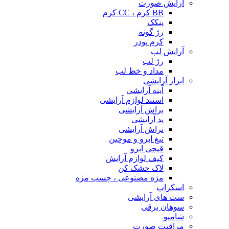
آرایش صورت
BB کرم ، CC کرم
پنکک
رژ گونه
کرم پودر
آرایش لب
رژ لب
مداد و خط لب
ابزار آرایشی
آینه آرایشی
استند لوازم آرایشی
براش آرایشی
پد آرایشی
تراش آرایشی
تیغ ابرو و موچین
قیچی ابرو
کیف لوازم آرایش
لاک خشک کن
مژه مصنوعی ، چسب مژه
اسکراب
ست های آرایشی
سوهان برقی
شامپو
مراقبت صورت