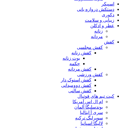
اسپیکر
دستکش دروازه بانی
دکوری
زیبایی و سلامت
عطر و ادکلن
زنانه
مردانه
کفش
کفش مجلسی
کفش زنانه
بوت زنانه
چکمه
کفش مردانه
کفش ورزشی
کفش استوک دار
کفش دوومیدانی
کفش سالنی
کیت تیم های فوتبال
ام ال اس آمریکا
بوندسلیگا آلمان
سری آ ایتالیا
سوپرلیگ ترکیه
لالیگا اسپانیا