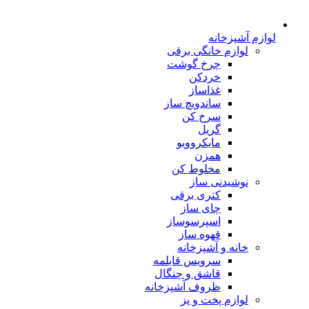
لوازم آشپزخانه
لوازم خانگی برقی
چرخ گوشت
خردکن
غذاساز
ساندویچ ساز
سرخ کن
گریل
مایکروویو
همزن
مخلوط کن
نوشیدنی ساز
کتری برقی
چای ساز
اسپرسوساز
قهوه ساز
خانه و آشپزخانه
سرویس قابلمه
قاشق و چنگال
ظروف آشپزخانه
لوازم پخت و پز