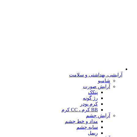
آرایشی، بهداشتی و سلامت
شامپو
آرایش صورت
پنکک
رژ گونه
کرم پودر
BB کرم ، CC کرم
آرایش چشم
مداد و خط چشم
سایه چشم
ریمل