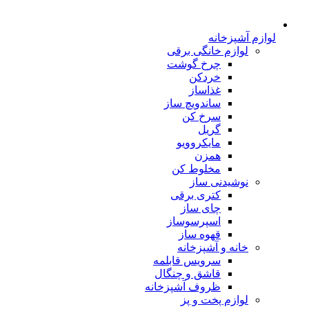
لوازم آشپزخانه
لوازم خانگی برقی
چرخ گوشت
خردکن
غذاساز
ساندویچ ساز
سرخ کن
گریل
مایکروویو
همزن
مخلوط کن
نوشیدنی ساز
کتری برقی
چای ساز
اسپرسوساز
قهوه ساز
خانه و آشپزخانه
سرویس قابلمه
قاشق و چنگال
ظروف آشپزخانه
لوازم پخت و پز