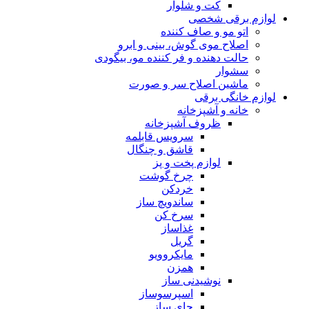
کت و شلوار
لوازم برقی شخصی
اتو مو و صاف کننده
اصلاح موی گوش، بینی و ابرو
حالت دهنده و فر کننده مو، بیگودی
سشوار
ماشین اصلاح سر و صورت
لوازم خانگی برقی
خانه و آشپزخانه
ظروف آشپزخانه
سرویس قابلمه
قاشق و چنگال
لوازم پخت و پز
چرخ گوشت
خردکن
ساندویچ ساز
سرخ کن
غذاساز
گریل
مایکروویو
همزن
نوشیدنی ساز
اسپرسوساز
چای ساز