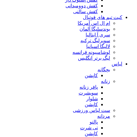
کفش دوومیدانی
کفش سالنی
کیت تیم های فوتبال
ام ال اس آمریکا
بوندسلیگا آلمان
سری آ ایتالیا
سوپرلیگ ترکیه
لالیگا اسپانیا
لوشامپیونه فرانسه
لیگ برتر انگلیس
لباس
بچگانه
کاپشن
زنانه
پافر زنانه
سویشرت
شلوار
کاپشن
ست لباس ورزشی
مردانه
پالتو
تی شرت
کاپشن