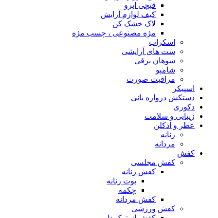
قیچی ابرو
کیف لوازم آرایش
لاک خشک کن
مژه مصنوعی ، چسب مژه
اسکراب
ست های آرایشی
سوهان برقی
شامپو
مراقبت صورت
اسپیکر
دستکش دروازه بانی
دکوری
زیبایی و سلامت
عطر و ادکلن
زنانه
مردانه
کفش
کفش مجلسی
کفش زنانه
بوت زنانه
چکمه
کفش مردانه
کفش ورزشی
کفش استوک دار