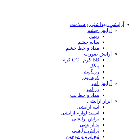
آرایشی، بهداشتی و سلامت
آرایش چشم
ریمل
سایه چشم
مداد و خط چشم
آرایش صورت
BB کرم ، CC کرم
پنکک
رژ گونه
کرم پودر
آرایش لب
رژ لب
مداد و خط لب
ابزار آرایشی
آینه آرایشی
استند لوازم آرایشی
براش آرایشی
پد آرایشی
تراش آرایشی
تیغ ابرو و موچین