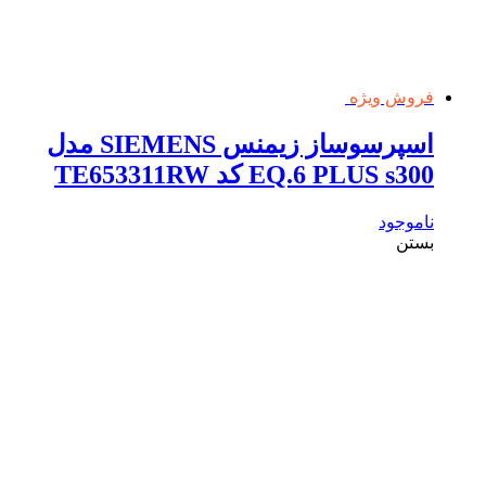
فروش ویژه
اسپرسوساز زیمنس SIEMENS مدل
EQ.6 PLUS s300 کد TE653311RW
ناموجود
بستن