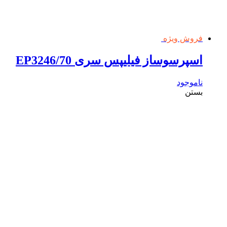
فروش ویژه
اسپرسوساز فیلیپس سری EP3246/70
ناموجود
بستن