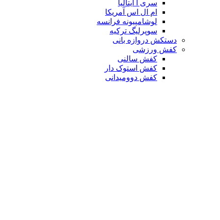
سری آ ایتالیا
ام ال اس آمریکا
لوشامپیونه فرانسه
سوپرلیگ ترکیه
دستکش دروازه بانی
کفش ورزشی
کفش سالنی
کفش استوک دار
کفش دوومیدانی