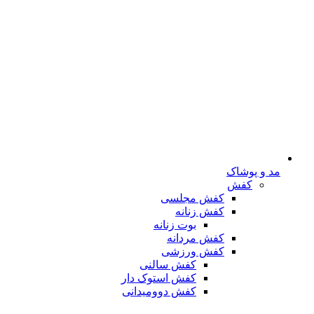
مد و پوشاک
کفش
کفش مجلسی
کفش زنانه
بوت زنانه
کفش مردانه
کفش ورزشی
کفش سالنی
کفش استوک دار
کفش دوومیدانی