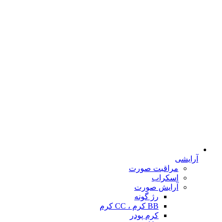
آرایشی
مراقبت صورت
اسکراب
آرایش صورت
رژ گونه
BB کرم ، CC کرم
کرم پودر