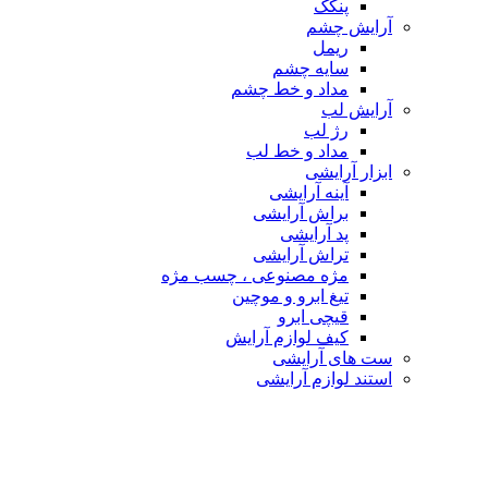
پنکک
آرایش چشم
ریمل
سایه چشم
مداد و خط چشم
آرایش لب
رژ لب
مداد و خط لب
ابزار آرایشی
آینه آرایشی
براش آرایشی
پد آرایشی
تراش آرایشی
مژه مصنوعی ، چسب مژه
تیغ ابرو و موچین
قیچی ابرو
کیف لوازم آرایش
ست های آرایشی
استند لوازم آرایشی