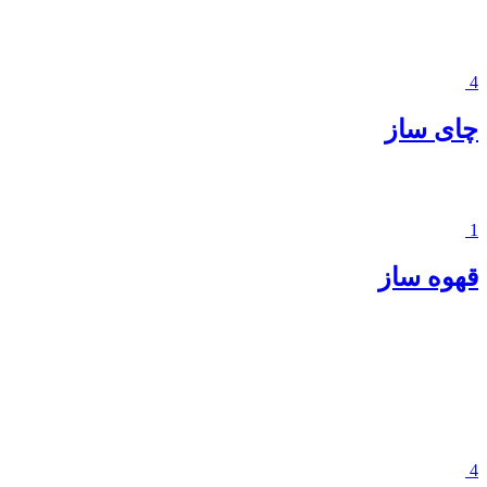
4
چای ساز
1
قهوه ساز
4