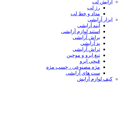
آرایش لب
رژ لب
مداد و خط لب
ابزار آرایشی
آینه آرایشی
استند لوازم آرایشی
براش آرایشی
پد آرایشی
تراش آرایشی
تیغ ابرو و موچین
قیچی ابرو
مژه مصنوعی ، چسب مژه
ست های آرایشی
کیف لوازم آرایش