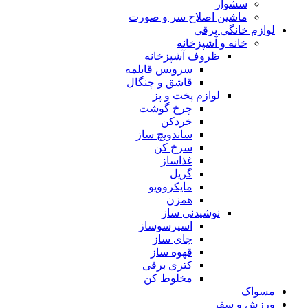
سشوار
ماشین اصلاح سر و صورت
لوازم خانگی برقی
خانه و آشپزخانه
ظروف آشپزخانه
سرویس قابلمه
قاشق و چنگال
لوازم پخت و پز
چرخ گوشت
خردکن
ساندویچ ساز
سرخ کن
غذاساز
گریل
مایکروویو
همزن
نوشیدنی ساز
اسپرسوساز
چای ساز
قهوه ساز
کتری برقی
مخلوط کن
مسواک
ورزش و سفر