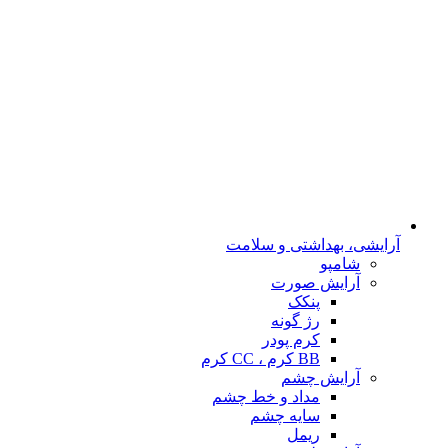
آرایشی، بهداشتی و سلامت
شامپو
آرایش صورت
پنکک
رژ گونه
کرم پودر
BB کرم ، CC کرم
آرایش چشم
مداد و خط چشم
سایه چشم
ریمل