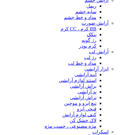
آرایش چشم
ریمل
سایه چشم
مداد و خط چشم
آرایش صورت
BB کرم ، CC کرم
پنکک
رژ گونه
کرم پودر
آرایش لب
رژ لب
مداد و خط لب
ابزار آرایشی
آینه آرایشی
استند لوازم آرایشی
براش آرایشی
پد آرایشی
تراش آرایشی
تیغ ابرو و موچین
قیچی ابرو
کیف لوازم آرایش
لاک خشک کن
مژه مصنوعی ، چسب مژه
اسکراب