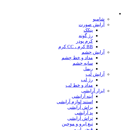
شامپو
آرایش صورت
پنکک
رژ گونه
کرم پودر
BB کرم ، CC کرم
آرایش چشم
مداد و خط چشم
سایه چشم
ریمل
آرایش لب
رژ لب
مداد و خط لب
ابزار آرایشی
آینه آرایشی
استند لوازم آرایشی
براش آرایشی
پد آرایشی
تراش آرایشی
تیغ ابرو و موچین
قیچی ابرو