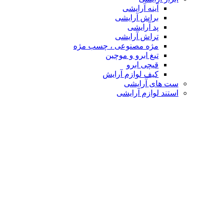
آینه آرایشی
براش آرایشی
پد آرایشی
تراش آرایشی
مژه مصنوعی ، چسب مژه
تیغ ابرو و موچین
قیچی ابرو
کیف لوازم آرایش
ست های آرایشی
استند لوازم آرایشی