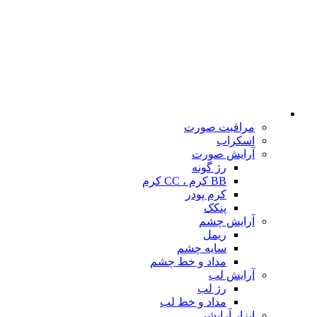
مراقبت صورت
اسکراب
آرایش صورت
رژ گونه
BB کرم ، CC کرم
کرم پودر
پنکک
آرایش چشم
ریمل
سایه چشم
مداد و خط چشم
آرایش لب
رژ لب
مداد و خط لب
ابزار آرایشی