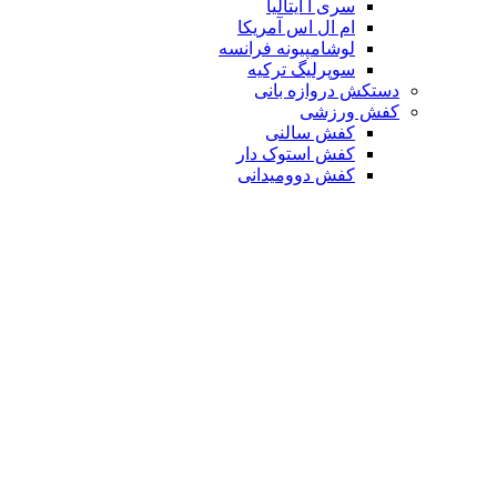
سری آ ایتالیا
ام ال اس آمریکا
لوشامپیونه فرانسه
سوپرلیگ ترکیه
دستکش دروازه بانی
کفش ورزشی
کفش سالنی
کفش استوک دار
کفش دوومیدانی