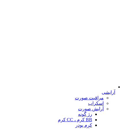
آرایشی
مراقبت صورت
اسکراب
آرایش صورت
رژ گونه
BB کرم ، CC کرم
کرم پودر