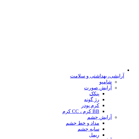
آرایشی، بهداشتی و سلامت
شامپو
آرایش صورت
پنکک
رژ گونه
کرم پودر
BB کرم ، CC کرم
آرایش چشم
مداد و خط چشم
سایه چشم
ریمل