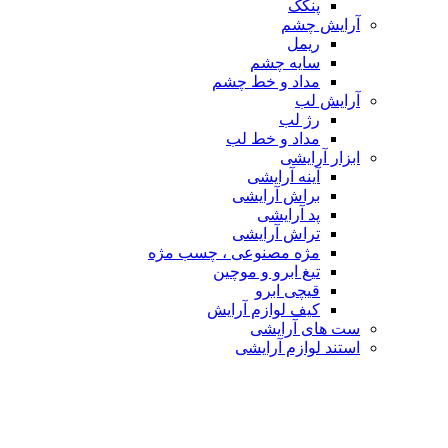
پنکک
آرایش چشم
ریمل
سایه چشم
مداد و خط چشم
آرایش لب
رژ لب
مداد و خط لب
ابزار آرایشی
آینه آرایشی
براش آرایشی
پد آرایشی
تراش آرایشی
مژه مصنوعی ، چسب مژه
تیغ ابرو و موچین
قیچی ابرو
کیف لوازم آرایش
ست های آرایشی
استند لوازم آرایشی