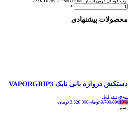
توپ فوتبال دربی استار Derby star soccer ball عدد
-
+
محصولات پیشنهادی
دستکش دروازه بانی نایک VAPORGRIP3
موجود در انبار
10%
3,700,000
تومان
3,320,000
تومان
بستن