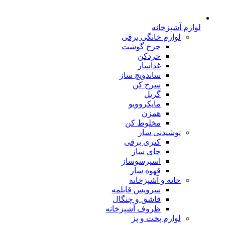
لوازم آشپزخانه
لوازم خانگی برقی
چرخ گوشت
خردکن
غذاساز
ساندویچ ساز
سرخ کن
گریل
مایکروویو
همزن
مخلوط کن
نوشیدنی ساز
کتری برقی
چای ساز
اسپرسوساز
قهوه ساز
خانه و آشپزخانه
سرویس قابلمه
قاشق و چنگال
ظروف آشپزخانه
لوازم پخت و پز