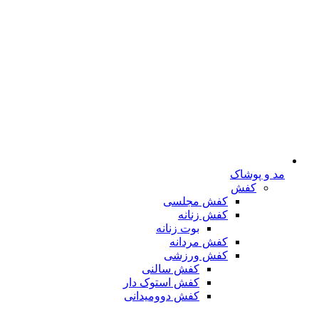
مد و پوشاک
کفش
کفش مجلسی
کفش زنانه
بوت زنانه
کفش مردانه
کفش ورزشی
کفش سالنی
کفش استوک دار
کفش دوومیدانی