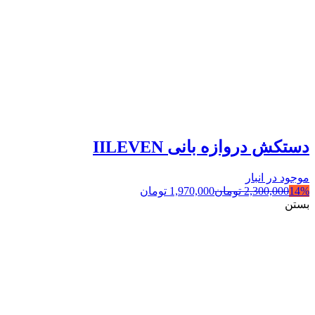
دستکش دروازه بانی IILEVEN
موجود در انبار
14%
2,300,000
تومان
1,970,000
تومان
بستن