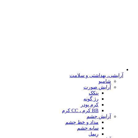
آرایشی، بهداشتی و سلامت
شامپو
آرایش صورت
پنکک
رژ گونه
کرم پودر
BB کرم ، CC کرم
آرایش چشم
مداد و خط چشم
سایه چشم
ریمل