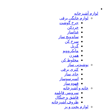
لوازم آشپزخانه
لوازم خانگی برقی
چرخ گوشت
خردکن
غذاساز
ساندویچ ساز
سرخ کن
گریل
مایکروویو
همزن
مخلوط کن
نوشیدنی ساز
کتری برقی
چای ساز
اسپرسوساز
قهوه ساز
خانه و آشپزخانه
سرویس قابلمه
قاشق و چنگال
ظروف آشپزخانه
لوازم پخت و پز