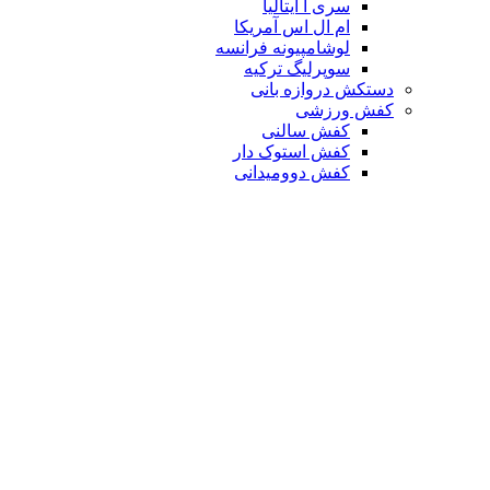
سری آ ایتالیا
ام ال اس آمریکا
لوشامپیونه فرانسه
سوپرلیگ ترکیه
دستکش دروازه بانی
کفش ورزشی
کفش سالنی
کفش استوک دار
کفش دوومیدانی