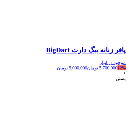
پافر زنانه بیگ دارت BigDart
موجود در انبار
12%
5,700,000
تومان
5,000,000
تومان
+
بستن