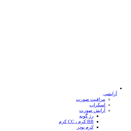
آرایشی
مراقبت صورت
اسکراب
آرایش صورت
رژ گونه
BB کرم ، CC کرم
کرم پودر