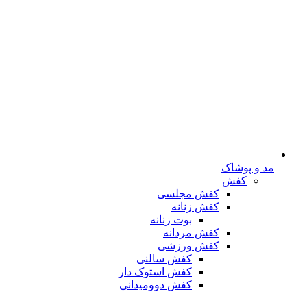
مد و پوشاک
کفش
کفش مجلسی
کفش زنانه
بوت زنانه
کفش مردانه
کفش ورزشی
کفش سالنی
کفش استوک دار
کفش دوومیدانی