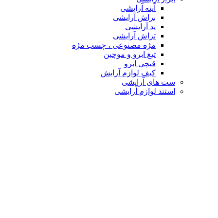
آینه آرایشی
براش آرایشی
پد آرایشی
تراش آرایشی
مژه مصنوعی ، چسب مژه
تیغ ابرو و موچین
قیچی ابرو
کیف لوازم آرایش
ست های آرایشی
استند لوازم آرایشی