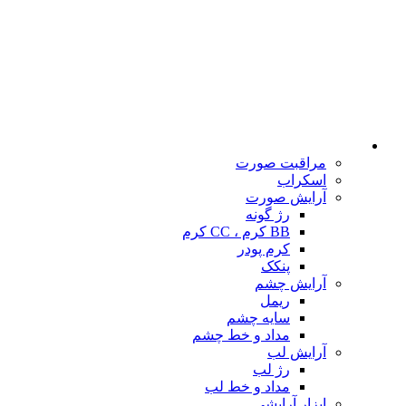
مراقبت صورت
اسکراب
آرایش صورت
رژ گونه
BB کرم ، CC کرم
کرم پودر
پنکک
آرایش چشم
ریمل
سایه چشم
مداد و خط چشم
آرایش لب
رژ لب
مداد و خط لب
ابزار آرایشی