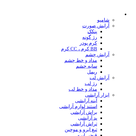
شامپو
آرایش صورت
پنکک
رژ گونه
کرم پودر
BB کرم ، CC کرم
آرایش چشم
مداد و خط چشم
سایه چشم
ریمل
آرایش لب
رژ لب
مداد و خط لب
ابزار آرایشی
آینه آرایشی
استند لوازم آرایشی
براش آرایشی
پد آرایشی
تراش آرایشی
تیغ ابرو و موچین
قیچی ابرو