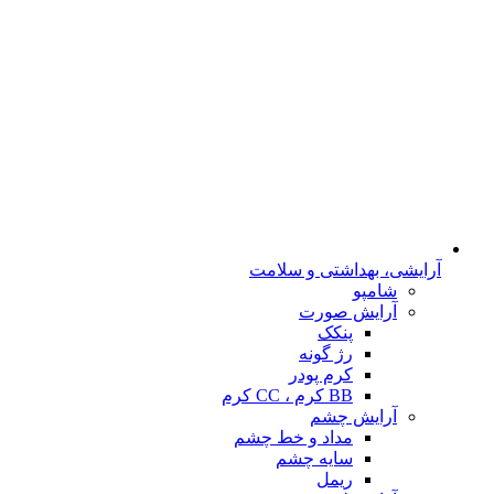
آرایشی، بهداشتی و سلامت
شامپو
آرایش صورت
پنکک
رژ گونه
کرم پودر
BB کرم ، CC کرم
آرایش چشم
مداد و خط چشم
سایه چشم
ریمل