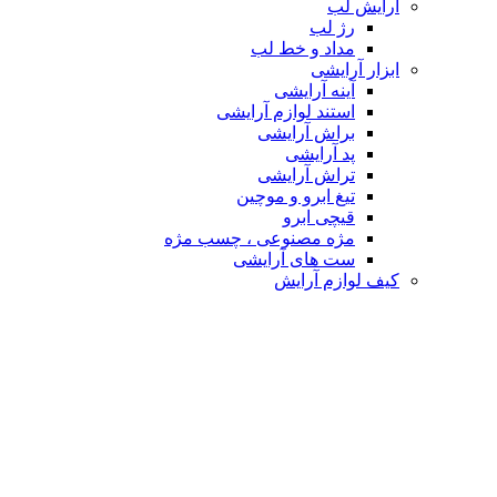
آرایش لب
رژ لب
مداد و خط لب
ابزار آرایشی
آینه آرایشی
استند لوازم آرایشی
براش آرایشی
پد آرایشی
تراش آرایشی
تیغ ابرو و موچین
قیچی ابرو
مژه مصنوعی ، چسب مژه
ست های آرایشی
کیف لوازم آرایش