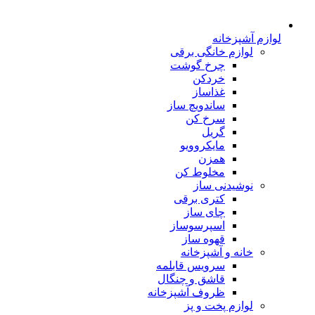
لوازم آشپزخانه
لوازم خانگی برقی
چرخ گوشت
خردکن
غذاساز
ساندویچ ساز
سرخ کن
گریل
مایکروویو
همزن
مخلوط کن
نوشیدنی ساز
کتری برقی
چای ساز
اسپرسوساز
قهوه ساز
خانه و آشپزخانه
سرویس قابلمه
قاشق و چنگال
ظروف آشپزخانه
لوازم پخت و پز