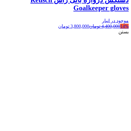
Goalkeeper gloves
موجود در انبار
14%
4,400,000
تومان
3,800,000
تومان
بستن