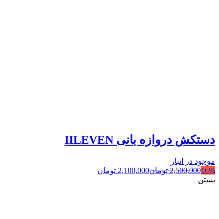
دستکش دروازه بانی IILEVEN
موجود در انبار
16%
2,500,000
تومان
2,100,000
تومان
بستن