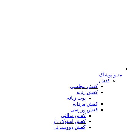
مد و پوشاک
کفش
کفش مجلسی
کفش زنانه
بوت زنانه
کفش مردانه
کفش ورزشی
کفش سالنی
کفش استوک دار
کفش دوومیدانی