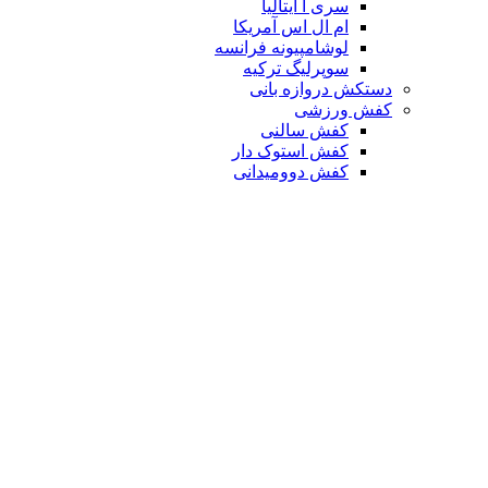
سری آ ایتالیا
ام ال اس آمریکا
لوشامپیونه فرانسه
سوپرلیگ ترکیه
دستکش دروازه بانی
کفش ورزشی
کفش سالنی
کفش استوک دار
کفش دوومیدانی