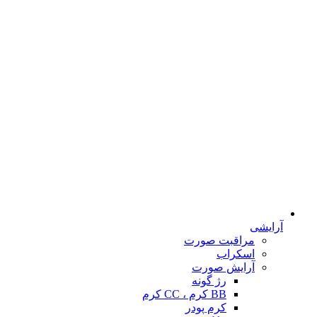
آرایشی
مراقبت صورت
اسکراب
آرایش صورت
رژ گونه
BB کرم ، CC کرم
کرم پودر