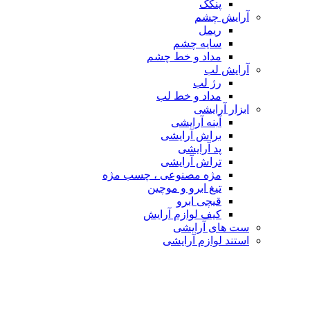
پنکک
آرایش چشم
ریمل
سایه چشم
مداد و خط چشم
آرایش لب
رژ لب
مداد و خط لب
ابزار آرایشی
آینه آرایشی
براش آرایشی
پد آرایشی
تراش آرایشی
مژه مصنوعی ، چسب مژه
تیغ ابرو و موچین
قیچی ابرو
کیف لوازم آرایش
ست های آرایشی
استند لوازم آرایشی