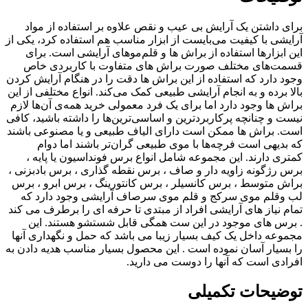
برای داشتن یک آرایش بی عیب‌ و نقص علاوه بر استفاده از مواد
آرایشی با کیفیت می‌بایست از ابزار مناسب هم استفاده کرد، یکی از
این ابزار‌ها استفاده از براش ها و قلم‌مو‌های آرایشی است. برای
قسمت‌های مختلف صورت براش های متفاوت با کاربردی خاص
وجود دارد که استفاده از این براش ها دقت را در هنگام آرایش کردن
بالا برده و به انجام آرایشی طبیعی کمک می‌کند. انواع مختلفی از این
براش ها وجود دارد اما برای یک فرد معمولی خرید همه‌ی آن‌ها لازم
نیست و چنانچه پرکاربردترین و اساسی‌ترین‌ها را داشته باشید، کافی
است. براش ها ممکن است دارای الیاف طبیعی و یا مصنوعی باشند
که بدیهی است فرچه‌ها با موی طبیعی گران‌تر باشند اما دوام
کمتری دارند. این مجموعه شامل انواع برس فونداسیون یا پایه ،
برس رژگونه زاویه دار و صاف ، برس نقطه گذاری ، برس بادبزنی ،
براش متوسط ، برس کانسیلر ، برس کانتورینگ ، برس ابرو ، برس
لب وقلم موی سرکج و قلم موی سرصاف آرایشی وجود دارد که
تمام نیاز های آرایشی افراد از مبتدی تا حرفه ای را برطرف می کند
. برس های موجود در این ست همگی قابل شستشو هستند. این
مجموعه داخل یک کیف بسیار زیبا می باشد که حمل و نگهداری آنها
را بسیار آسان نموده است . این محصول بسیار مناسب هدیه دادن به
افرادی است که آنها را دوست می دارید.
توضیحات تکمیلی