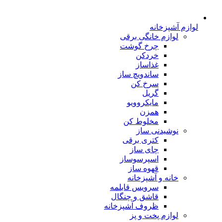
لوازم آشپزخانه
لوازم خانگی برقی
چرخ گوشت
خردکن
غذاساز
ساندویچ ساز
سرخ کن
گریل
مایکروویو
همزن
مخلوط کن
نوشیدنی ساز
کتری برقی
چای ساز
اسپرسوساز
قهوه ساز
خانه و آشپزخانه
سرویس قابلمه
قاشق و چنگال
ظروف آشپزخانه
لوازم پخت و پز