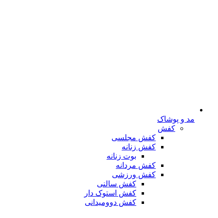
مد و پوشاک
کفش
کفش مجلسی
کفش زنانه
بوت زنانه
کفش مردانه
کفش ورزشی
کفش سالنی
کفش استوک دار
کفش دوومیدانی