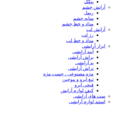
پنکک
آرایش چشم
ریمل
سایه چشم
مداد و خط چشم
آرایش لب
رژ لب
مداد و خط لب
ابزار آرایشی
آینه آرایشی
براش آرایشی
پد آرایشی
تراش آرایشی
مژه مصنوعی ، چسب مژه
تیغ ابرو و موچین
قیچی ابرو
کیف لوازم آرایش
ست های آرایشی
استند لوازم آرایشی