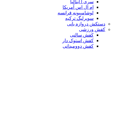
سری آ ایتالیا
ام ال اس آمریکا
لوشامپیونه فرانسه
سوپرلیگ ترکیه
دستکش دروازه بانی
کفش ورزشی
کفش سالنی
کفش استوک دار
کفش دوومیدانی