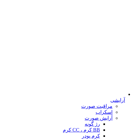
آرایشی
مراقبت صورت
اسکراب
آرایش صورت
رژ گونه
BB کرم ، CC کرم
کرم پودر