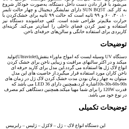
می‌شود با قرار دادن دست داخل دستگاه، به‌صورت خودکار شروع
به کار کند. SUN BQ5T دارای نمایشگر دیجیتال و چهار حالت تایمر
۱۰، ۳۰، ۶۰ و ۹۹ ثانیه است که حالت ۹۹ ثانیه برای خشک‌کردن با
حرارت ملایم‌تر طراحی شده است. کفی جداشونده دستگاه نیز
استفاده و تمیز کردن فضای داخلی را آسان‌تر می‌کند. گزینه‌ای
کاربردی برای استفاده خانگی و سالن‌های حرفه‌ای ناخن.
توضیحات
دستگاه UV وسیله ایست که امواج ماوراء بنفش(Ultraviolet)تولید
میکند و در اکثر سالنهای مراقبت و زیبایی ناخن برای خشک کردن
انواع لاک ژل ها استفاده می گردد.این مدل برای کاربد حرفه ای
ناخن کاران مورد استفاده قرار میگیرد.از خاصیت های این مدل
میتوان به چهار زمان بودن مدت خشک کردن لاک ژل در زمان های
10s-30s-60s-90sاشاره کرد،همچنین دارای 36 LED می باشد که
قدرت 120W را برای شما مهیا میکند.همچنین دستگاهی کم مصرف
در نوع خود می باشد.
توضیحات تکمیلی
این دستگاه انواع لاک – ژل – لاکژل – ژلیس – رابربیس