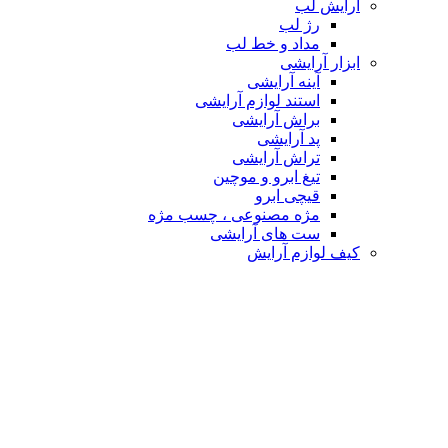
آرایش لب
رژ لب
مداد و خط لب
ابزار آرایشی
آینه آرایشی
استند لوازم آرایشی
براش آرایشی
پد آرایشی
تراش آرایشی
تیغ ابرو و موچین
قیچی ابرو
مژه مصنوعی ، چسب مژه
ست های آرایشی
کیف لوازم آرایش