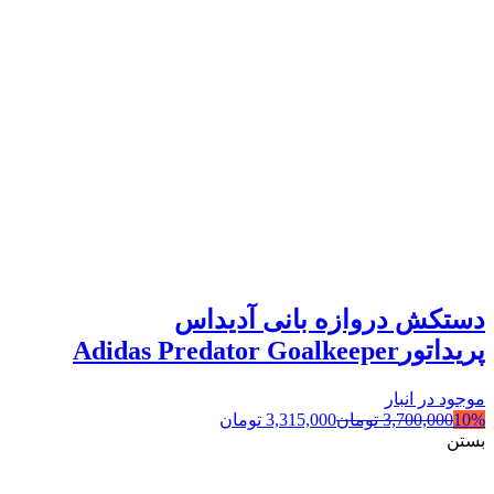
دستکش دروازه بانی آدیداس
پریداتورAdidas Predator Goalkeeper
موجود در انبار
10%
3,700,000
تومان
3,315,000
تومان
بستن