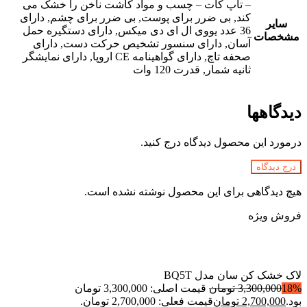
– تاپ کات – چسب و مواد کاشت ناخن را خشک می
کند, بی ضرر برای پوست, بی ضرر برای چشم, دارای
سایر
36 عدد یووی ال ای دی میکس, دارای دستگیره حمل
مشخصات
آسان, دارای سنسور تشخیص حرکت دست, دارای
صحفه تاچ, دارای گواهینامه CE اروپا, دارای نمایشگر
ثانیه شمار, قدرت 120 وات
دیدگاهها
درمورد این محصول دیدگاه درج کنید.
درج دیدگاه
هیچ دیدگاهی برای این محصول نوشته نشده است.
فروش ویژه
لاک خشک کن سان مدل BQ5T
18%
3,300,000
تومان
قیمت اصلی: 3,300,000 تومان
بود.
2,700,000
تومان
قیمت فعلی: 2,700,000 تومان.