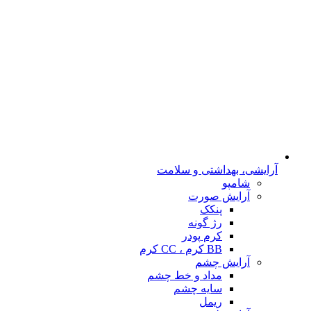
آرایشی، بهداشتی و سلامت
شامپو
آرایش صورت
پنکک
رژ گونه
کرم پودر
BB کرم ، CC کرم
آرایش چشم
مداد و خط چشم
سایه چشم
ریمل