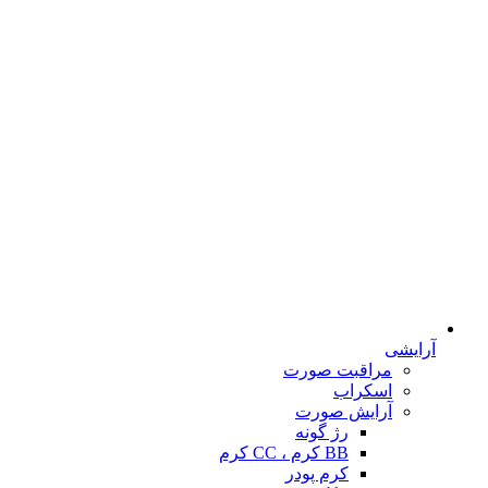
آرایشی
مراقبت صورت
اسکراب
آرایش صورت
رژ گونه
BB کرم ، CC کرم
کرم پودر