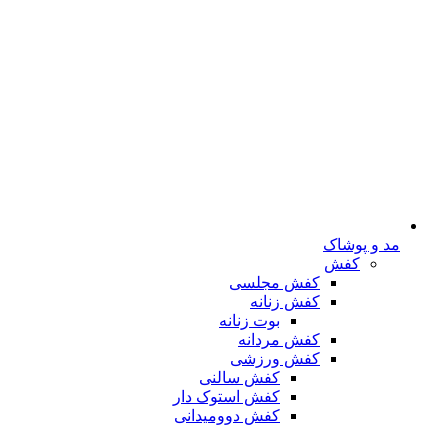
مد و پوشاک
کفش
کفش مجلسی
کفش زنانه
بوت زنانه
کفش مردانه
کفش ورزشی
کفش سالنی
کفش استوک دار
کفش دوومیدانی