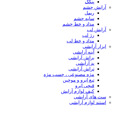
پنکک
آرایش چشم
ریمل
سایه چشم
مداد و خط چشم
آرایش لب
رژ لب
مداد و خط لب
ابزار آرایشی
آینه آرایشی
براش آرایشی
پد آرایشی
تراش آرایشی
مژه مصنوعی ، چسب مژه
تیغ ابرو و موچین
قیچی ابرو
کیف لوازم آرایش
ست های آرایشی
استند لوازم آرایشی