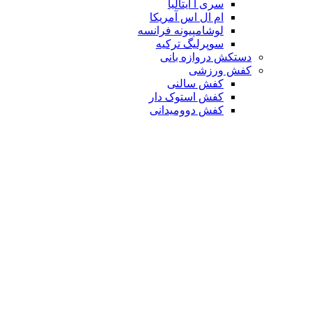
سری آ ایتالیا
ام ال اس آمریکا
لوشامپیونه فرانسه
سوپرلیگ ترکیه
دستکش دروازه بانی
کفش ورزشی
کفش سالنی
کفش استوک دار
کفش دوومیدانی