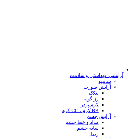
آرایشی، بهداشتی و سلامت
شامپو
آرایش صورت
پنکک
رژ گونه
کرم پودر
BB کرم ، CC کرم
آرایش چشم
مداد و خط چشم
سایه چشم
ریمل