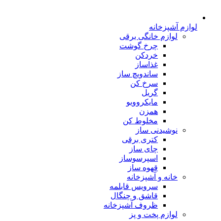
لوازم آشپزخانه
لوازم خانگی برقی
چرخ گوشت
خردکن
غذاساز
ساندویچ ساز
سرخ کن
گریل
مایکروویو
همزن
مخلوط کن
نوشیدنی ساز
کتری برقی
چای ساز
اسپرسوساز
قهوه ساز
خانه و آشپزخانه
سرویس قابلمه
قاشق و چنگال
ظروف آشپزخانه
لوازم پخت و پز