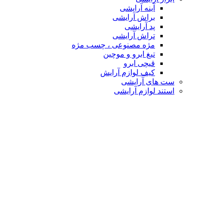
آینه آرایشی
براش آرایشی
پد آرایشی
تراش آرایشی
مژه مصنوعی ، چسب مژه
تیغ ابرو و موچین
قیچی ابرو
کیف لوازم آرایش
ست های آرایشی
استند لوازم آرایشی