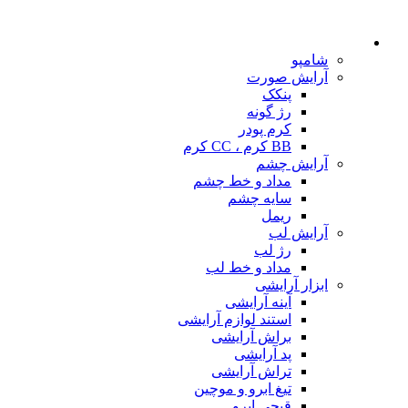
شامپو
آرایش صورت
پنکک
رژ گونه
کرم پودر
BB کرم ، CC کرم
آرایش چشم
مداد و خط چشم
سایه چشم
ریمل
آرایش لب
رژ لب
مداد و خط لب
ابزار آرایشی
آینه آرایشی
استند لوازم آرایشی
براش آرایشی
پد آرایشی
تراش آرایشی
تیغ ابرو و موچین
قیچی ابرو