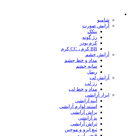
شامپو
آرایش صورت
پنکک
رژ گونه
کرم پودر
BB کرم ، CC کرم
آرایش چشم
مداد و خط چشم
سایه چشم
ریمل
آرایش لب
رژ لب
مداد و خط لب
ابزار آرایشی
آینه آرایشی
استند لوازم آرایشی
براش آرایشی
پد آرایشی
تراش آرایشی
تیغ ابرو و موچین
قیچی ابرو