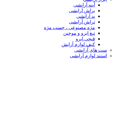
آینه آرایشی
براش آرایشی
پد آرایشی
تراش آرایشی
مژه مصنوعی ، چسب مژه
تیغ ابرو و موچین
قیچی ابرو
کیف لوازم آرایش
ست های آرایشی
استند لوازم آرایشی