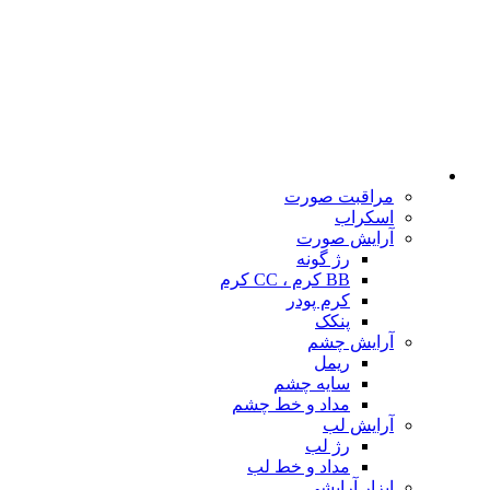
مراقبت صورت
اسکراب
آرایش صورت
رژ گونه
BB کرم ، CC کرم
کرم پودر
پنکک
آرایش چشم
ریمل
سایه چشم
مداد و خط چشم
آرایش لب
رژ لب
مداد و خط لب
ابزار آرایشی