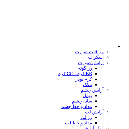
مراقبت صورت
اسکراب
آرایش صورت
رژ گونه
BB کرم ، CC کرم
کرم پودر
پنکک
آرایش چشم
ریمل
سایه چشم
مداد و خط چشم
آرایش لب
رژ لب
مداد و خط لب
ابزار آرایشی