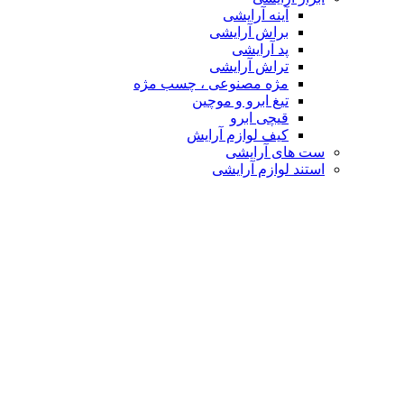
آینه آرایشی
براش آرایشی
پد آرایشی
تراش آرایشی
مژه مصنوعی ، چسب مژه
تیغ ابرو و موچین
قیچی ابرو
کیف لوازم آرایش
ست های آرایشی
استند لوازم آرایشی