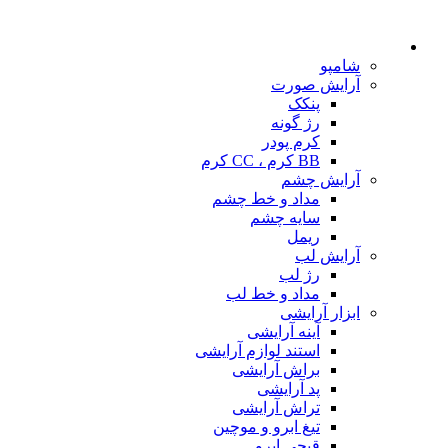
شامپو
آرایش صورت
پنکک
رژ گونه
کرم پودر
BB کرم ، CC کرم
آرایش چشم
مداد و خط چشم
سایه چشم
ریمل
آرایش لب
رژ لب
مداد و خط لب
ابزار آرایشی
آینه آرایشی
استند لوازم آرایشی
براش آرایشی
پد آرایشی
تراش آرایشی
تیغ ابرو و موچین
قیچی ابرو