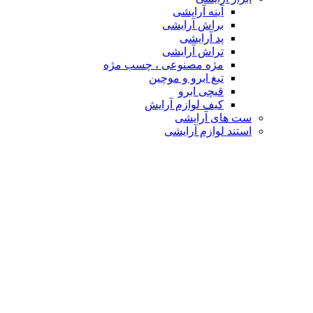
آینه آرایشی
براش آرایشی
پد آرایشی
تراش آرایشی
مژه مصنوعی ، چسب مژه
تیغ ابرو و موچین
قیچی ابرو
کیف لوازم آرایش
ست های آرایشی
استند لوازم آرایشی