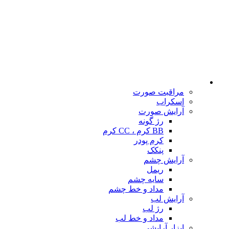
مراقبت صورت
اسکراب
آرایش صورت
رژ گونه
BB کرم ، CC کرم
کرم پودر
پنکک
آرایش چشم
ریمل
سایه چشم
مداد و خط چشم
آرایش لب
رژ لب
مداد و خط لب
ابزار آرایشی