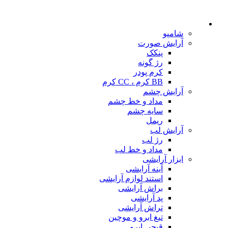
شامپو
آرایش صورت
پنکک
رژ گونه
کرم پودر
BB کرم ، CC کرم
آرایش چشم
مداد و خط چشم
سایه چشم
ریمل
آرایش لب
رژ لب
مداد و خط لب
ابزار آرایشی
آینه آرایشی
استند لوازم آرایشی
براش آرایشی
پد آرایشی
تراش آرایشی
تیغ ابرو و موچین
قیچی ابرو