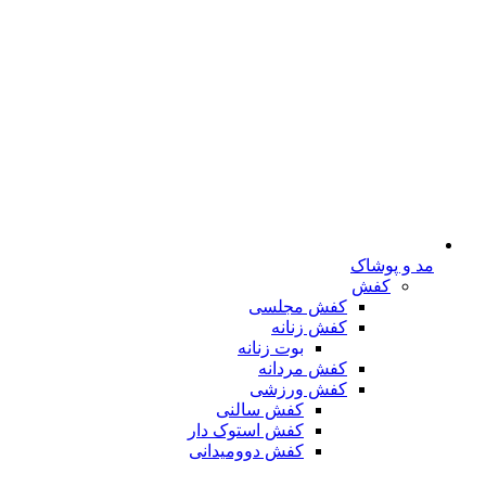
مد و پوشاک
کفش
کفش مجلسی
کفش زنانه
بوت زنانه
کفش مردانه
کفش ورزشی
کفش سالنی
کفش استوک دار
کفش دوومیدانی