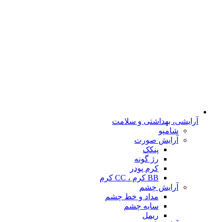
آرایشی، بهداشتی و سلامت
شامپو
آرایش صورت
پنکک
رژ گونه
کرم پودر
BB کرم ، CC کرم
آرایش چشم
مداد و خط چشم
سایه چشم
ریمل