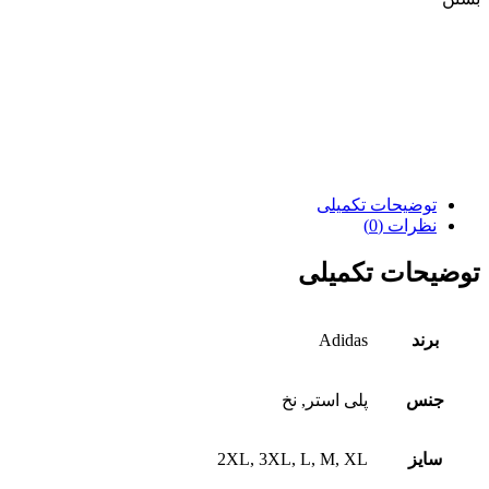
توضیحات تکمیلی
نظرات (0)
توضیحات تکمیلی
برند
Adidas
جنس
پلی استر, نخ
سایز
2XL, 3XL, L, M, XL