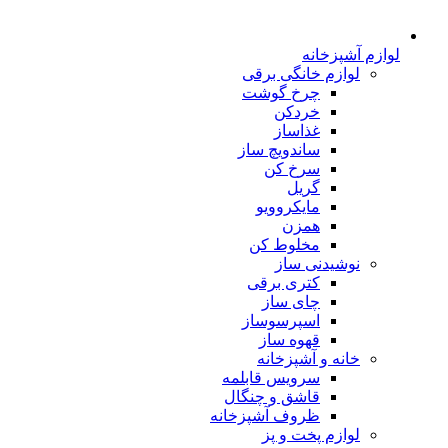
لوازم آشپزخانه
لوازم خانگی برقی
چرخ گوشت
خردکن
غذاساز
ساندویچ ساز
سرخ کن
گریل
مایکروویو
همزن
مخلوط کن
نوشیدنی ساز
کتری برقی
چای ساز
اسپرسوساز
قهوه ساز
خانه و آشپزخانه
سرویس قابلمه
قاشق و چنگال
ظروف آشپزخانه
لوازم پخت و پز