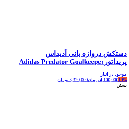
دستکش دروازه بانی آدیداس
پریداتورAdidas Predator Goalkeeper
موجود در انبار
19%
4,100,000
تومان
3,320,000
تومان
بستن