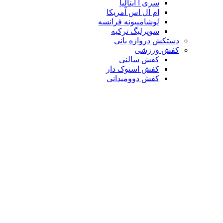
سری آ ایتالیا
ام ال اس آمریکا
لوشامپیونه فرانسه
سوپرلیگ ترکیه
دستکش دروازه بانی
کفش ورزشی
کفش سالنی
کفش استوک دار
کفش دوومیدانی