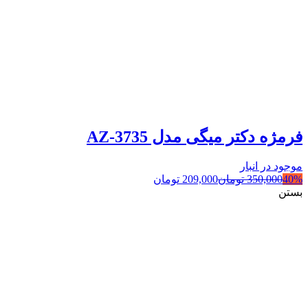
فرمژه دکتر میگی مدل AZ-3735
موجود در انبار
40%
350,000
تومان
209,000
تومان
بستن