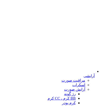
آرایشی
مراقبت صورت
اسکراب
آرایش صورت
رژ گونه
BB کرم ، CC کرم
کرم پودر