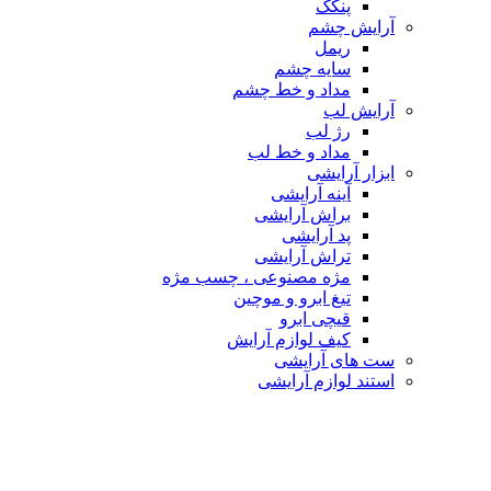
پنکک
آرایش چشم
ریمل
سایه چشم
مداد و خط چشم
آرایش لب
رژ لب
مداد و خط لب
ابزار آرایشی
آینه آرایشی
براش آرایشی
پد آرایشی
تراش آرایشی
مژه مصنوعی ، چسب مژه
تیغ ابرو و موچین
قیچی ابرو
کیف لوازم آرایش
ست های آرایشی
استند لوازم آرایشی