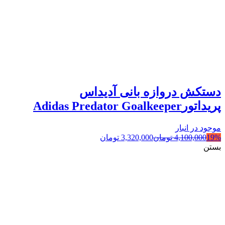
دستکش دروازه بانی آدیداس
پریداتورAdidas Predator Goalkeeper
موجود در انبار
19%
4,100,000
تومان
3,320,000
تومان
بستن