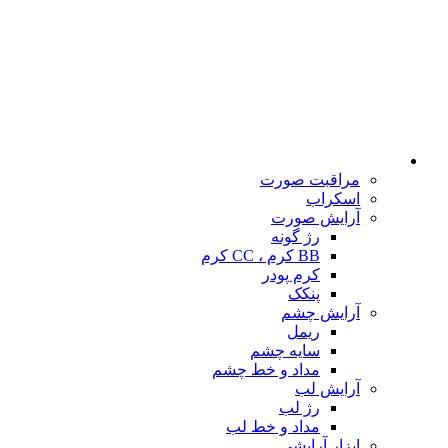
مراقبت صورت
اسکراب
آرایش صورت
رژ گونه
BB کرم ، CC کرم
کرم پودر
پنکک
آرایش چشم
ریمل
سایه چشم
مداد و خط چشم
آرایش لب
رژ لب
مداد و خط لب
ابزار آرایشی