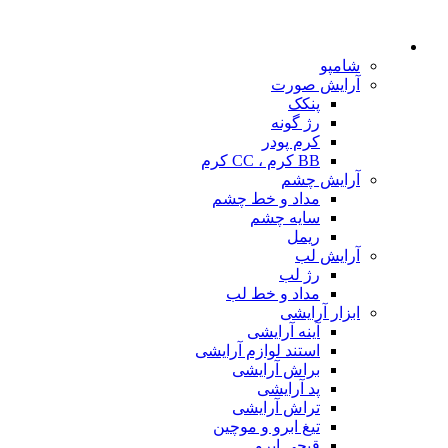
شامپو
آرایش صورت
پنکک
رژ گونه
کرم پودر
BB کرم ، CC کرم
آرایش چشم
مداد و خط چشم
سایه چشم
ریمل
آرایش لب
رژ لب
مداد و خط لب
ابزار آرایشی
آینه آرایشی
استند لوازم آرایشی
براش آرایشی
پد آرایشی
تراش آرایشی
تیغ ابرو و موچین
قیچی ابرو