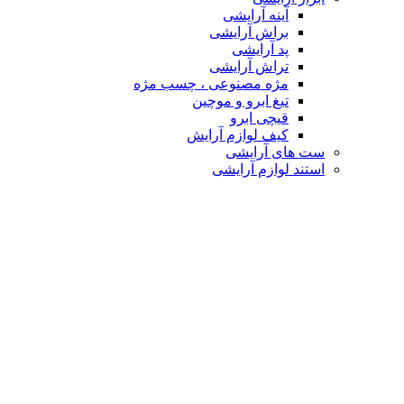
آینه آرایشی
براش آرایشی
پد آرایشی
تراش آرایشی
مژه مصنوعی ، چسب مژه
تیغ ابرو و موچین
قیچی ابرو
کیف لوازم آرایش
ست های آرایشی
استند لوازم آرایشی