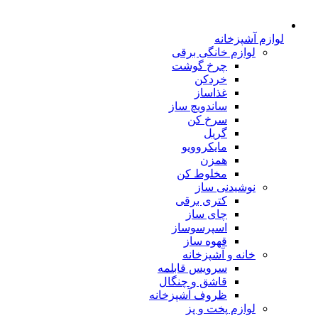
لوازم آشپزخانه
لوازم خانگی برقی
چرخ گوشت
خردکن
غذاساز
ساندویچ ساز
سرخ کن
گریل
مایکروویو
همزن
مخلوط کن
نوشیدنی ساز
کتری برقی
چای ساز
اسپرسوساز
قهوه ساز
خانه و آشپزخانه
سرویس قابلمه
قاشق و چنگال
ظروف آشپزخانه
لوازم پخت و پز