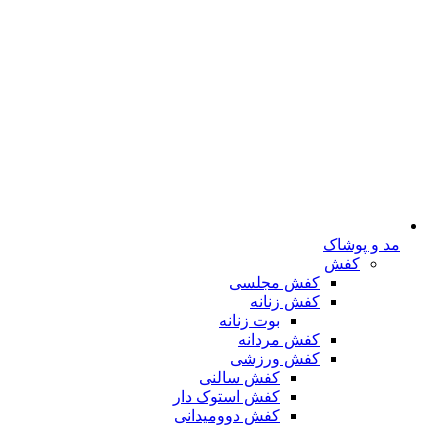
مد و پوشاک
کفش
کفش مجلسی
کفش زنانه
بوت زنانه
کفش مردانه
کفش ورزشی
کفش سالنی
کفش استوک دار
کفش دوومیدانی