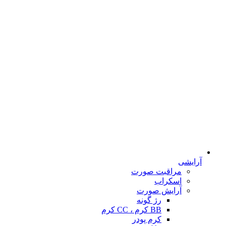
آرایشی
مراقبت صورت
اسکراب
آرایش صورت
رژ گونه
BB کرم ، CC کرم
کرم پودر