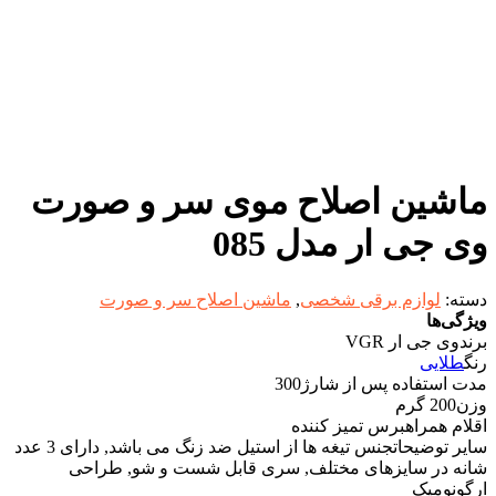
ماشین اصلاح موی سر و صورت
وی جی ار مدل 085
دسته:
لوازم برقی شخصی
,
ماشین اصلاح سر و صورت
ویژگی‌ها
برند
وی جی ار VGR
رنگ
طلایی
مدت استفاده پس از شارژ
300
وزن
200 گرم
اقلام همراه
برس تمیز کننده
سایر توضیحات
جنس تیغه ها از استیل ضد زنگ می باشد, دارای 3 عدد
شانه در سایزهای مختلف, سری قابل شست و شو, طراحی
ارگونومیک