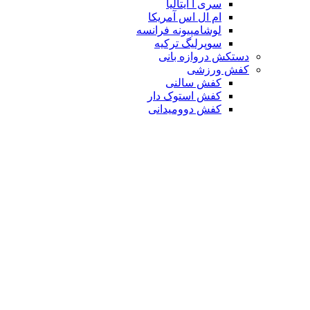
سری آ ایتالیا
ام ال اس آمریکا
لوشامپیونه فرانسه
سوپرلیگ ترکیه
دستکش دروازه بانی
کفش ورزشی
کفش سالنی
کفش استوک دار
کفش دوومیدانی