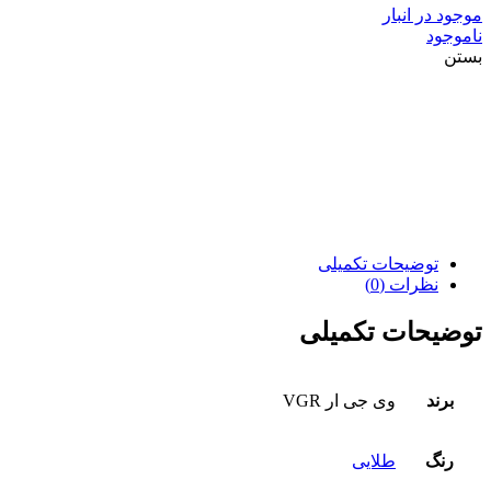
موجود در انبار
ناموجود
بستن
توضیحات تکمیلی
نظرات (0)
توضیحات تکمیلی
برند
وی جی ار VGR
رنگ
طلایی