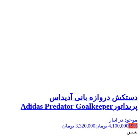
دستکش دروازه بانی آدیداس
پریداتورAdidas Predator Goalkeeper
موجود در انبار
19%
4,100,000
تومان
3,320,000
تومان
بستن