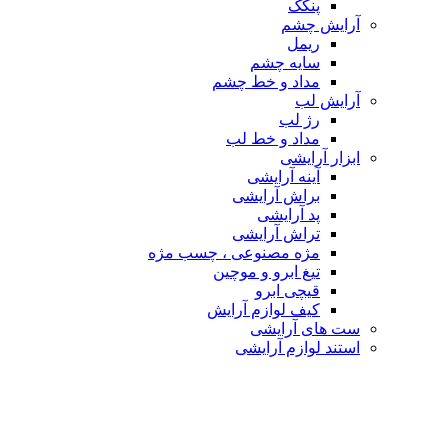
پنکک
آرایش چشم
ریمل
سایه چشم
مداد و خط چشم
آرایش لب
رژ لب
مداد و خط لب
ابزار آرایشی
آینه آرایشی
براش آرایشی
پد آرایشی
تراش آرایشی
مژه مصنوعی ، چسب مژه
تیغ ابرو و موچین
قیچی ابرو
کیف لوازم آرایش
ست های آرایشی
استند لوازم آرایشی