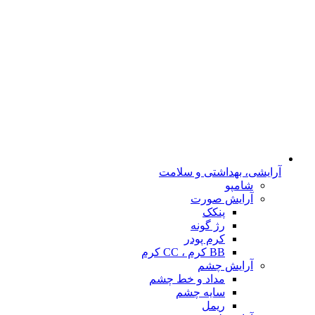
آرایشی، بهداشتی و سلامت
شامپو
آرایش صورت
پنکک
رژ گونه
کرم پودر
BB کرم ، CC کرم
آرایش چشم
مداد و خط چشم
سایه چشم
ریمل