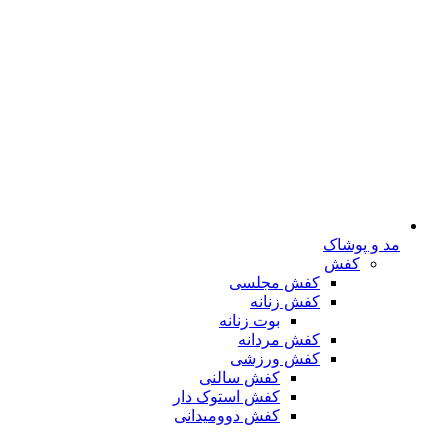
مد و پوشاک
کفش
کفش مجلسی
کفش زنانه
بوت زنانه
کفش مردانه
کفش ورزشی
کفش سالنی
کفش استوک دار
کفش دوومیدانی