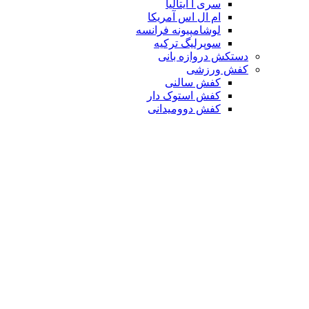
سری آ ایتالیا
ام ال اس آمریکا
لوشامپیونه فرانسه
سوپرلیگ ترکیه
دستکش دروازه بانی
کفش ورزشی
کفش سالنی
کفش استوک دار
کفش دوومیدانی