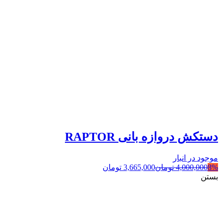
دستکش دروازه بانی RAPTOR
موجود در انبار
8%
4,000,000
تومان
3,665,000
تومان
بستن