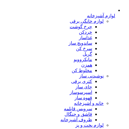
لوازم آشپزخانه
لوازم خانگی برقی
چرخ گوشت
خردکن
غذاساز
ساندویچ ساز
سرخ کن
گریل
مایکروویو
همزن
مخلوط کن
نوشیدنی ساز
کتری برقی
چای ساز
اسپرسوساز
قهوه ساز
خانه و آشپزخانه
سرویس قابلمه
قاشق و چنگال
ظروف آشپزخانه
لوازم پخت و پز