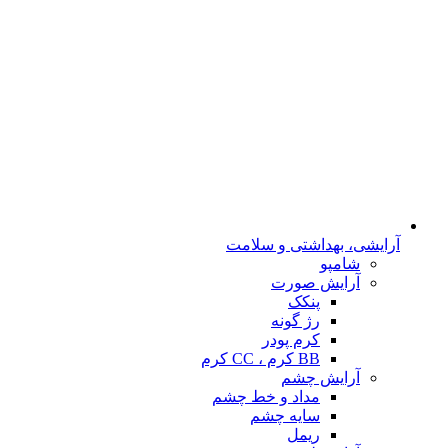
آرایشی، بهداشتی و سلامت
شامپو
آرایش صورت
پنکک
رژ گونه
کرم پودر
BB کرم ، CC کرم
آرایش چشم
مداد و خط چشم
سایه چشم
ریمل