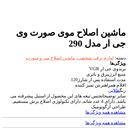
ماشین اصلاح موی صورت وی
جی ار مدل 290
دسته:
لوازم برقی شخصی
,
ماشین اصلاح سر و صورت
ویژگی‌ها
برند
وی جی ار VGR
منبع انرژی
برق و باتری
مدت استفاده پس از شارژ
120
اقلام همراه
برس تمیز کننده
رنگ
طلایی
سایر توضیحات
جنس تیغه های این محصول از استیل پیشرفته می
باشد, دارای 4 عدد شانه, دارای تکنولوژی اصلاح برش مستقیم,
طراحی ارگونومیک
مشاهده همه ویژگی‌ها
مشاهده همه ویژگی‌ها