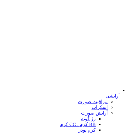
آرایشی
مراقبت صورت
اسکراب
آرایش صورت
رژ گونه
BB کرم ، CC کرم
کرم پودر