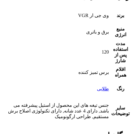
برند
وی جی ار VGR
منبع
برق و باتری
انرژی
مدت
استفاده
120
پس از
شارژ
اقلام
برس تمیز کننده
همراه
رنگ
طلایی
جنس تیغه های این محصول از استیل پیشرفته می
سایر
باشد, دارای 4 عدد شانه, دارای تکنولوژی اصلاح برش
توضیحات
مستقیم, طراحی ارگونومیک