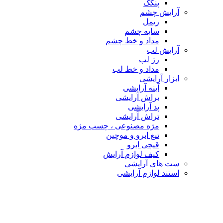
پنکک
آرایش چشم
ریمل
سایه چشم
مداد و خط چشم
آرایش لب
رژ لب
مداد و خط لب
ابزار آرایشی
آینه آرایشی
براش آرایشی
پد آرایشی
تراش آرایشی
مژه مصنوعی ، چسب مژه
تیغ ابرو و موچین
قیچی ابرو
کیف لوازم آرایش
ست های آرایشی
استند لوازم آرایشی