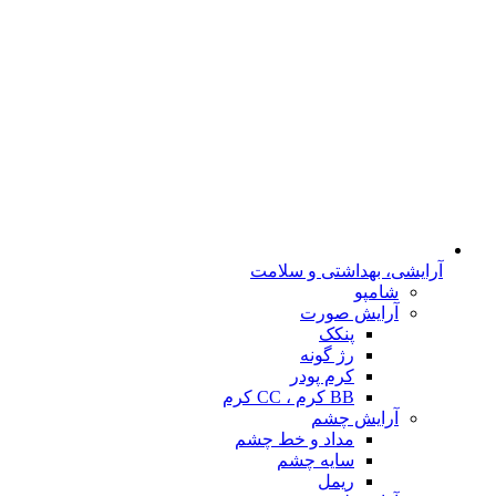
آرایشی، بهداشتی و سلامت
شامپو
آرایش صورت
پنکک
رژ گونه
کرم پودر
BB کرم ، CC کرم
آرایش چشم
مداد و خط چشم
سایه چشم
ریمل