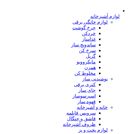
لوازم آشپزخانه
لوازم خانگی برقی
چرخ گوشت
خردکن
غذاساز
ساندویچ ساز
سرخ کن
گریل
مایکروویو
همزن
مخلوط کن
نوشیدنی ساز
کتری برقی
چای ساز
اسپرسوساز
قهوه ساز
خانه و آشپزخانه
سرویس قابلمه
قاشق و چنگال
ظروف آشپزخانه
لوازم پخت و پز