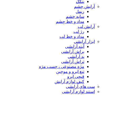
پنکک
آرایش چشم
ریمل
سایه چشم
مداد و خط چشم
آرایش لب
رژ لب
مداد و خط لب
ابزار آرایشی
آینه آرایشی
براش آرایشی
پد آرایشی
تراش آرایشی
مژه مصنوعی ، چسب مژه
تیغ ابرو و موچین
قیچی ابرو
کیف لوازم آرایش
ست های آرایشی
استند لوازم آرایشی