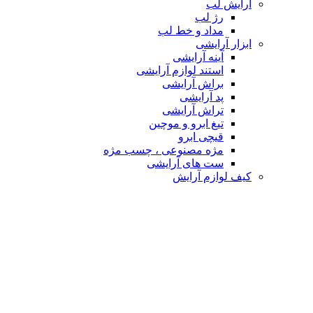
آرایش لب
رژ لب
مداد و خط لب
ابزار آرایشی
آینه آرایشی
استند لوازم آرایشی
براش آرایشی
پد آرایشی
تراش آرایشی
تیغ ابرو و موچین
قیچی ابرو
مژه مصنوعی ، چسب مژه
ست های آرایشی
کیف لوازم آرایش