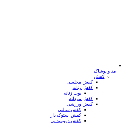
مد و پوشاک
کفش
کفش مجلسی
کفش زنانه
بوت زنانه
کفش مردانه
کفش ورزشی
کفش سالنی
کفش استوک دار
کفش دوومیدانی