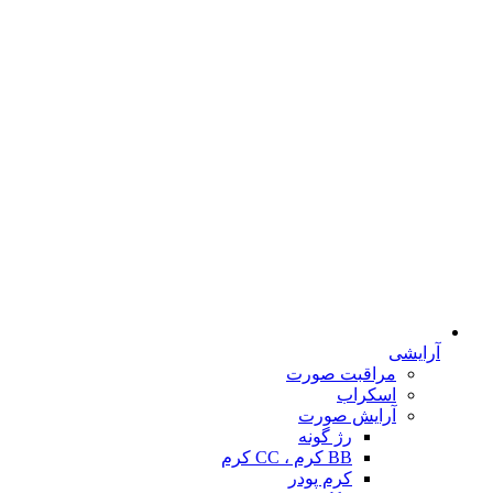
آرایشی
مراقبت صورت
اسکراب
آرایش صورت
رژ گونه
BB کرم ، CC کرم
کرم پودر