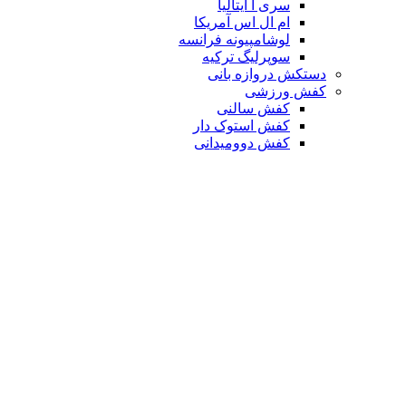
سری آ ایتالیا
ام ال اس آمریکا
لوشامپیونه فرانسه
سوپرلیگ ترکیه
دستکش دروازه بانی
کفش ورزشی
کفش سالنی
کفش استوک دار
کفش دوومیدانی