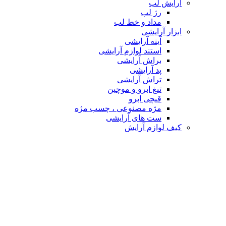
آرایش لب
رژ لب
مداد و خط لب
ابزار آرایشی
آینه آرایشی
استند لوازم آرایشی
براش آرایشی
پد آرایشی
تراش آرایشی
تیغ ابرو و موچین
قیچی ابرو
مژه مصنوعی ، چسب مژه
ست های آرایشی
کیف لوازم آرایش