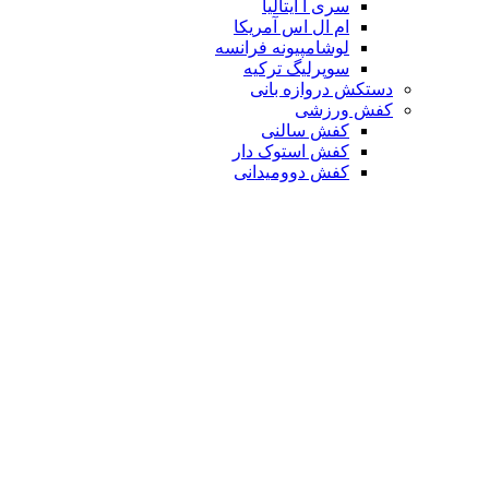
سری آ ایتالیا
ام ال اس آمریکا
لوشامپیونه فرانسه
سوپرلیگ ترکیه
دستکش دروازه بانی
کفش ورزشی
کفش سالنی
کفش استوک دار
کفش دوومیدانی