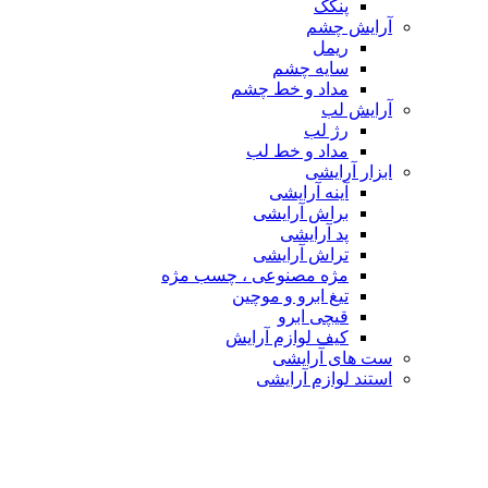
پنکک
آرایش چشم
ریمل
سایه چشم
مداد و خط چشم
آرایش لب
رژ لب
مداد و خط لب
ابزار آرایشی
آینه آرایشی
براش آرایشی
پد آرایشی
تراش آرایشی
مژه مصنوعی ، چسب مژه
تیغ ابرو و موچین
قیچی ابرو
کیف لوازم آرایش
ست های آرایشی
استند لوازم آرایشی