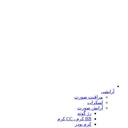
آرایشی
مراقبت صورت
اسکراب
آرایش صورت
رژ گونه
BB کرم ، CC کرم
کرم پودر