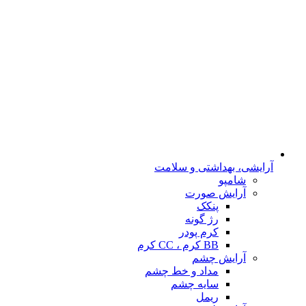
آرایشی، بهداشتی و سلامت
شامپو
آرایش صورت
پنکک
رژ گونه
کرم پودر
BB کرم ، CC کرم
آرایش چشم
مداد و خط چشم
سایه چشم
ریمل