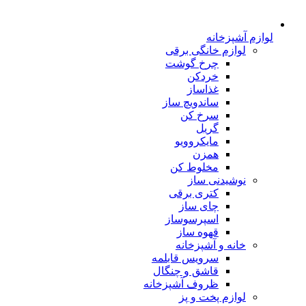
لوازم آشپزخانه
لوازم خانگی برقی
چرخ گوشت
خردکن
غذاساز
ساندویچ ساز
سرخ کن
گریل
مایکروویو
همزن
مخلوط کن
نوشیدنی ساز
کتری برقی
چای ساز
اسپرسوساز
قهوه ساز
خانه و آشپزخانه
سرویس قابلمه
قاشق و چنگال
ظروف آشپزخانه
لوازم پخت و پز