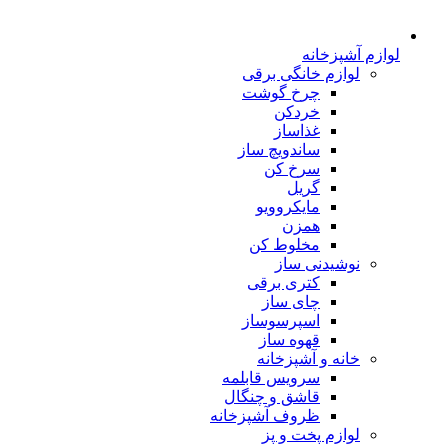
لوازم آشپزخانه
لوازم خانگی برقی
چرخ گوشت
خردکن
غذاساز
ساندویچ ساز
سرخ کن
گریل
مایکروویو
همزن
مخلوط کن
نوشیدنی ساز
کتری برقی
چای ساز
اسپرسوساز
قهوه ساز
خانه و آشپزخانه
سرویس قابلمه
قاشق و چنگال
ظروف آشپزخانه
لوازم پخت و پز