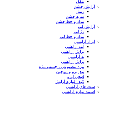
پنکک
آرایش چشم
ریمل
سایه چشم
مداد و خط چشم
آرایش لب
رژ لب
مداد و خط لب
ابزار آرایشی
آینه آرایشی
براش آرایشی
پد آرایشی
تراش آرایشی
مژه مصنوعی ، چسب مژه
تیغ ابرو و موچین
قیچی ابرو
کیف لوازم آرایش
ست های آرایشی
استند لوازم آرایشی