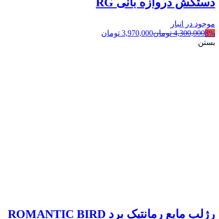
دستکش دروازه بانی RG
موجود در انبار
8%
4,300,000
تومان
3,970,000
تومان
بستن
رژلب مایع رمانتیک برد ROMANTIC BIRD