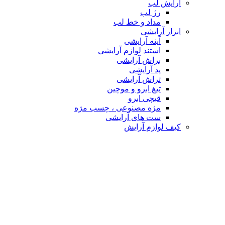
آرایش لب
رژ لب
مداد و خط لب
ابزار آرایشی
آینه آرایشی
استند لوازم آرایشی
براش آرایشی
پد آرایشی
تراش آرایشی
تیغ ابرو و موچین
قیچی ابرو
مژه مصنوعی ، چسب مژه
ست های آرایشی
کیف لوازم آرایش