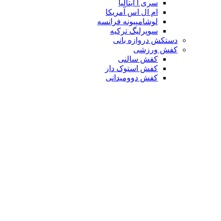
سری آ ایتالیا
ام ال اس آمریکا
لوشامپیونه فرانسه
سوپرلیگ ترکیه
دستکش دروازه بانی
کفش ورزشی
کفش سالنی
کفش استوک دار
کفش دوومیدانی