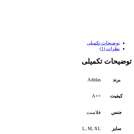
توضیحات تکمیلی
نظرات (1)
توضیحات تکمیلی
برند
Adidas
کیفیت
++A
جنس
فلامنت
سایز
L, M, XL