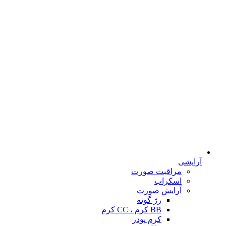
آرایشی
مراقبت صورت
اسکراب
آرایش صورت
رژ گونه
BB کرم ، CC کرم
کرم پودر