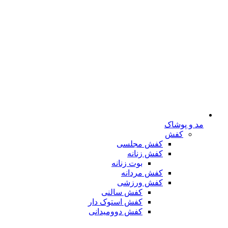
مد و پوشاک
کفش
کفش مجلسی
کفش زنانه
بوت زنانه
کفش مردانه
کفش ورزشی
کفش سالنی
کفش استوک دار
کفش دوومیدانی