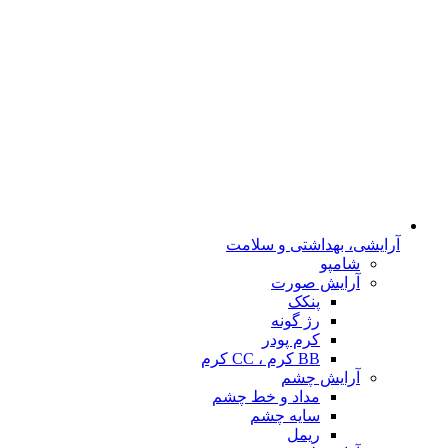
آرایشی، بهداشتی و سلامت
شامپو
آرایش صورت
پنکک
رژ گونه
کرم پودر
BB کرم ، CC کرم
آرایش چشم
مداد و خط چشم
سایه چشم
ریمل