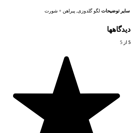
سایر توضیحات
لگو گلدوزی, پیراهن + شورت
دیدگاهها
5
از 5