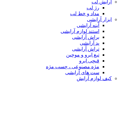
آرایش لب
رژ لب
مداد و خط لب
ابزار آرایشی
آینه آرایشی
استند لوازم آرایشی
براش آرایشی
پد آرایشی
تراش آرایشی
تیغ ابرو و موچین
قیچی ابرو
مژه مصنوعی ، چسب مژه
ست های آرایشی
کیف لوازم آرایش