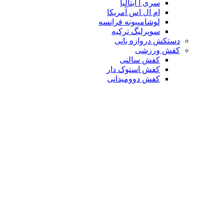
سری آ ایتالیا
ام ال اس آمریکا
لوشامپیونه فرانسه
سوپرلیگ ترکیه
دستکش دروازه بانی
کفش ورزشی
کفش سالنی
کفش استوک دار
کفش دوومیدانی