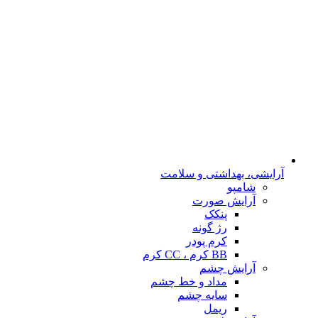
آرایشی، بهداشتی و سلامت
شامپو
آرایش صورت
پنکک
رژ گونه
کرم پودر
BB کرم ، CC کرم
آرایش چشم
مداد و خط چشم
سایه چشم
ریمل