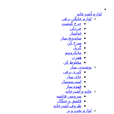
لوازم آشپزخانه
لوازم خانگی برقی
چرخ گوشت
خردکن
غذاساز
ساندویچ ساز
سرخ کن
گریل
مایکروویو
همزن
مخلوط کن
نوشیدنی ساز
کتری برقی
چای ساز
اسپرسوساز
قهوه ساز
خانه و آشپزخانه
سرویس قابلمه
قاشق و چنگال
ظروف آشپزخانه
لوازم پخت و پز