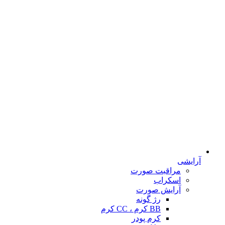
آرایشی
مراقبت صورت
اسکراب
آرایش صورت
رژ گونه
BB کرم ، CC کرم
کرم پودر