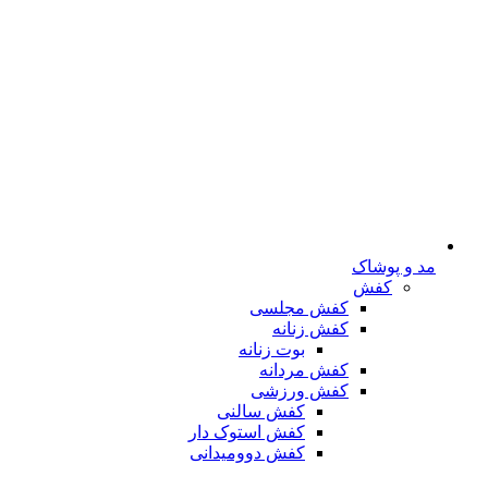
مد و پوشاک
کفش
کفش مجلسی
کفش زنانه
بوت زنانه
کفش مردانه
کفش ورزشی
کفش سالنی
کفش استوک دار
کفش دوومیدانی