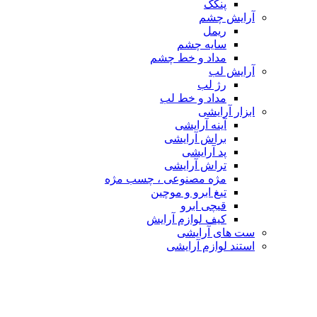
پنکک
آرایش چشم
ریمل
سایه چشم
مداد و خط چشم
آرایش لب
رژ لب
مداد و خط لب
ابزار آرایشی
آینه آرایشی
براش آرایشی
پد آرایشی
تراش آرایشی
مژه مصنوعی ، چسب مژه
تیغ ابرو و موچین
قیچی ابرو
کیف لوازم آرایش
ست های آرایشی
استند لوازم آرایشی