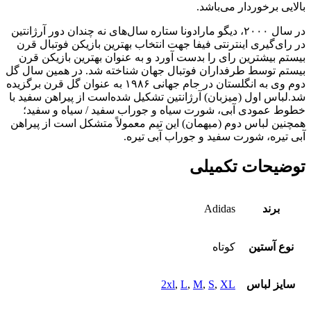
بالایی برخوردار می‌باشد.
در سال ۲۰۰۰، دیگو مارادونا ستاره سال‌های نه چندان دور آرژانتین
در رای‌گیری اینترنتی فیفا جهت انتخاب بهترین بازیکن فوتبال قرن
بیستم بیشترین رای را بدست آورد و به عنوان بهترین بازیکن قرن
بیستم توسط طرفداران فوتبال جهان شناخته شد. در همین سال گل
دوم وی به انگلستان در جام جهانی ۱۹۸۶ به عنوان گل قرن برگزیده
شد.لباس اول (میزبان) آرژانتین تشکیل شده‌است از پیراهن سفید با
خطوط عمودی آبی، شورت سیاه و جوراب سفید / سیاه و سفید؛
همچنین لباس دوم (میهمان) این تیم معمولاً متشکل است از پیراهن
آبی تیره، شورت سفید و جوراب آبی تیره.
توضیحات تکمیلی
برند
Adidas
نوع آستین
کوتاه
سایز لباس
XL
,
S
,
M
,
L
,
2xl