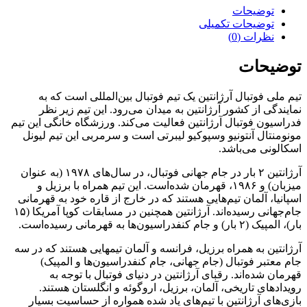
توضیحات
توضیحات تکمیلی
نظرات (0)
توضیحات
تیم ملی فوتبال آرژانتین یک تیم فوتبال بین‌المللی است که به
نمایندگی از کشور آرژانتین به میدان می‌رود. این تیم زیر نظر
فدراسیون فوتبال آرژانتین فعالیت می‌کند. ورزشگاه خانگی این تیم
مونومنتال آنتونیو وسپوکیو لیبرتی است و سرمربی این تیم لیونل
اسکالونی می‌باشد.
آرژانتین ۲ بار در جام جهانی فوتبال، در سال‌های ۱۹۷۸ (به عنوان
میزبان) و ۱۹۸۶، قهرمان شده‌است. این تیم همراه با برزیل و
اسپانیا، آلمان تیم‌هایی هستند که در خارج از قاره خود به قهرمانی
جام‌جهانی رسیده‌اند. آرژانتین همچنین در مسابقات کوپا آمریکا (۱۵
بار)، المپیک (۲ بار) و جام کنفدراسیون‌ها به قهرمانی رسیده‌است.
آرژانتین به همراه برزیل، فرانسه و آلمان تیمهایی هستند که در سه
جام معتبر فوتبال (جام جهانی، جام کنفدراسیون‌ها و المپیک)
قهرمان شده‌اند. رقبای آرژانتین در دنیای فوتبال با توجه به
رویدادهای تاریخی، آلمان، برزیل، اروگوئه و انگلستان هستند.
بازی‌های آرژانتین با تیم‌های یاد شده همواره از حساسیت بسیار