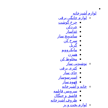
لوازم آشپزخانه
لوازم خانگی برقی
چرخ گوشت
خردکن
غذاساز
ساندویچ ساز
سرخ کن
گریل
مایکروویو
همزن
مخلوط کن
نوشیدنی ساز
کتری برقی
چای ساز
اسپرسوساز
قهوه ساز
خانه و آشپزخانه
سرویس قابلمه
قاشق و چنگال
ظروف آشپزخانه
لوازم پخت و پز