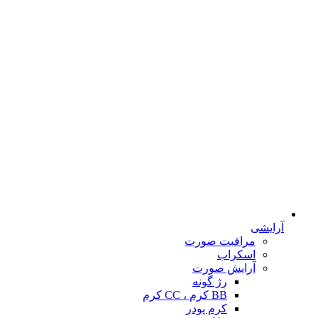
آرایشی
مراقبت صورت
اسکراب
آرایش صورت
رژ گونه
BB کرم ، CC کرم
کرم پودر