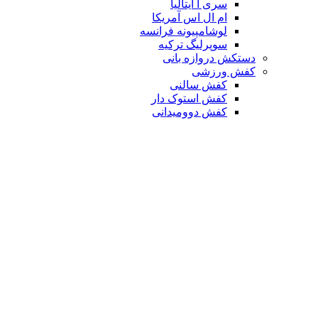
سری آ ایتالیا
ام ال اس آمریکا
لوشامپیونه فرانسه
سوپرلیگ ترکیه
دستکش دروازه بانی
کفش ورزشی
کفش سالنی
کفش استوک دار
کفش دوومیدانی