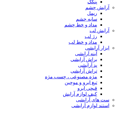
پنکک
آرایش چشم
ریمل
سایه چشم
مداد و خط چشم
آرایش لب
رژ لب
مداد و خط لب
ابزار آرایشی
آینه آرایشی
براش آرایشی
پد آرایشی
تراش آرایشی
مژه مصنوعی ، چسب مژه
تیغ ابرو و موچین
قیچی ابرو
کیف لوازم آرایش
ست های آرایشی
استند لوازم آرایشی