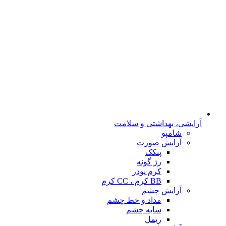
آرایشی، بهداشتی و سلامت
شامپو
آرایش صورت
پنکک
رژ گونه
کرم پودر
BB کرم ، CC کرم
آرایش چشم
مداد و خط چشم
سایه چشم
ریمل