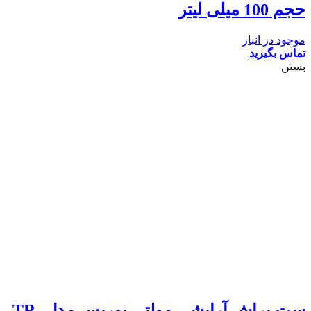
حجم 100 میلی لیتر
موجود در انبار
تماس بگیرید
بستن
ست براش آرایشی مولتی پوریس مدل TR-