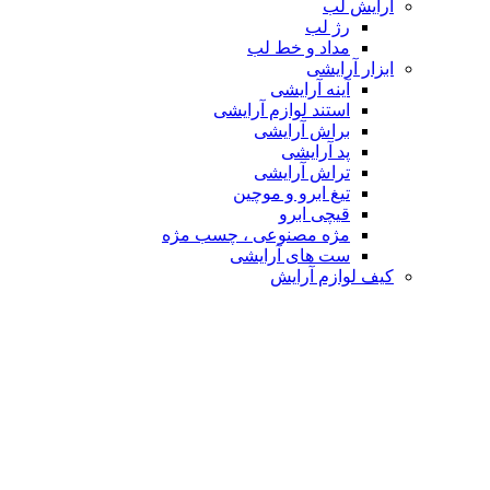
آرایش لب
رژ لب
مداد و خط لب
ابزار آرایشی
آینه آرایشی
استند لوازم آرایشی
براش آرایشی
پد آرایشی
تراش آرایشی
تیغ ابرو و موچین
قیچی ابرو
مژه مصنوعی ، چسب مژه
ست های آرایشی
کیف لوازم آرایش