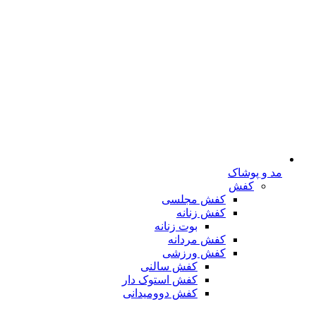
مد و پوشاک
کفش
کفش مجلسی
کفش زنانه
بوت زنانه
کفش مردانه
کفش ورزشی
کفش سالنی
کفش استوک دار
کفش دوومیدانی