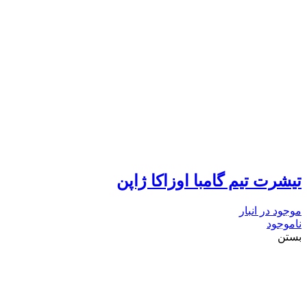
تیشرت تیم گامبا اوزاکا ژاپن
موجود در انبار
ناموجود
بستن