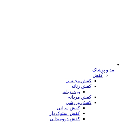
مد و پوشاک
کفش
کفش مجلسی
کفش زنانه
بوت زنانه
کفش مردانه
کفش ورزشی
کفش سالنی
کفش استوک دار
کفش دوومیدانی