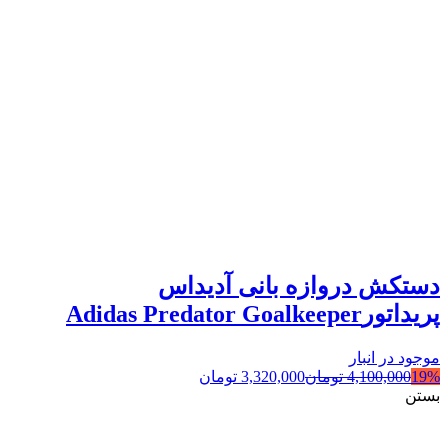
دستکش دروازه بانی آدیداس
پریداتورAdidas Predator Goalkeeper
موجود در انبار
19%
4,100,000
تومان
3,320,000
تومان
بستن