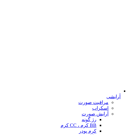
آرایشی
مراقبت صورت
اسکراب
آرایش صورت
رژ گونه
BB کرم ، CC کرم
کرم پودر