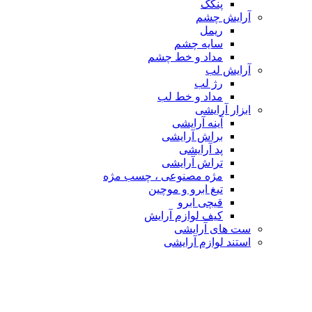
پنکک
آرایش چشم
ریمل
سایه چشم
مداد و خط چشم
آرایش لب
رژ لب
مداد و خط لب
ابزار آرایشی
آینه آرایشی
براش آرایشی
پد آرایشی
تراش آرایشی
مژه مصنوعی ، چسب مژه
تیغ ابرو و موچین
قیچی ابرو
کیف لوازم آرایش
ست های آرایشی
استند لوازم آرایشی