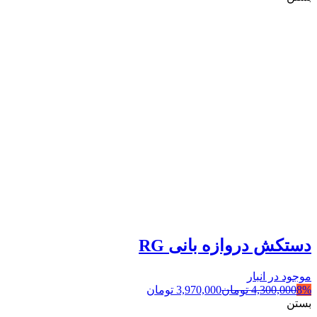
دستکش دروازه بانی RG
موجود در انبار
8%
4,300,000
تومان
3,970,000
تومان
بستن