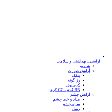
آرایشی، بهداشتی و سلامت
شامپو
آرایش صورت
پنکک
رژ گونه
کرم پودر
BB کرم ، CC کرم
آرایش چشم
مداد و خط چشم
سایه چشم
ریمل