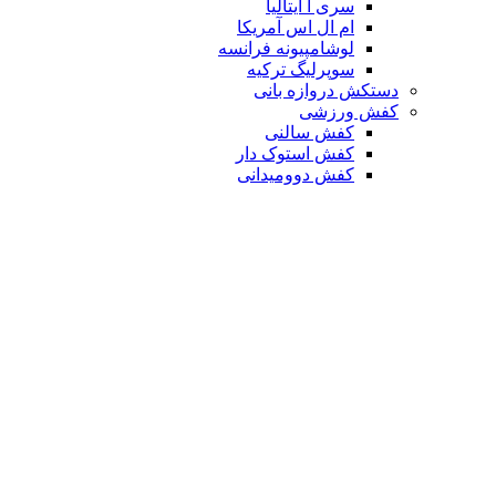
سری آ ایتالیا
ام ال اس آمریکا
لوشامپیونه فرانسه
سوپرلیگ ترکیه
دستکش دروازه بانی
کفش ورزشی
کفش سالنی
کفش استوک دار
کفش دوومیدانی