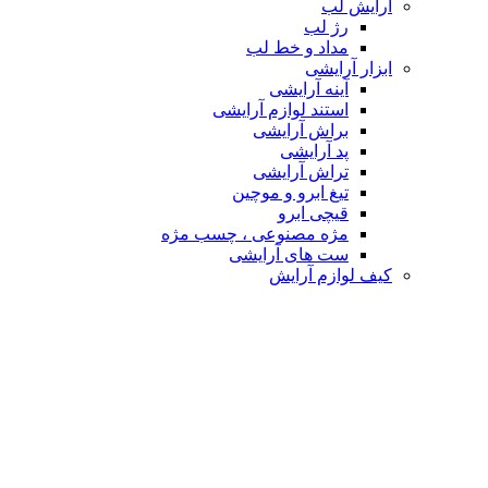
آرایش لب
رژ لب
مداد و خط لب
ابزار آرایشی
آینه آرایشی
استند لوازم آرایشی
براش آرایشی
پد آرایشی
تراش آرایشی
تیغ ابرو و موچین
قیچی ابرو
مژه مصنوعی ، چسب مژه
ست های آرایشی
کیف لوازم آرایش