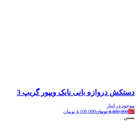
دستکش دروازه بانی نایک ویپور گریپ 3
موجود در انبار
7%
4,400,000
تومان
4,100,000
تومان
بستن