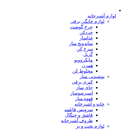
لوازم آشپزخانه
لوازم خانگی برقی
چرخ گوشت
خردکن
غذاساز
ساندویچ ساز
سرخ کن
گریل
مایکروویو
همزن
مخلوط کن
نوشیدنی ساز
کتری برقی
چای ساز
اسپرسوساز
قهوه ساز
خانه و آشپزخانه
سرویس قابلمه
قاشق و چنگال
ظروف آشپزخانه
لوازم پخت و پز