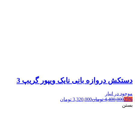
دستکش دروازه بانی نایک ویپور گریپ 3
موجود در انبار
25%
4,400,000
تومان
3,320,000
تومان
بستن