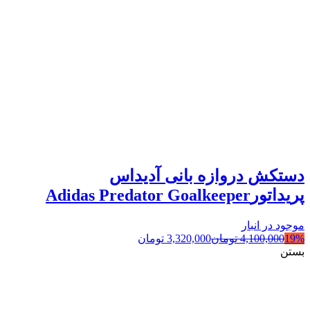
دستکش دروازه بانی آدیداس
پریداتورAdidas Predator Goalkeeper
موجود در انبار
19%
4,100,000
تومان
3,320,000
تومان
بستن