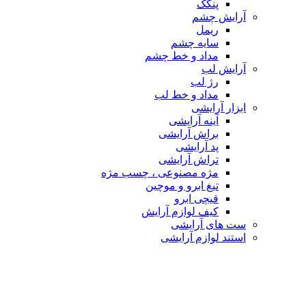
پنکک
آرایش چشم
ریمل
سایه چشم
مداد و خط چشم
آرایش لب
رژ لب
مداد و خط لب
ابزار آرایشی
آینه آرایشی
براش آرایشی
پد آرایشی
تراش آرایشی
مژه مصنوعی ، چسب مژه
تیغ ابرو و موچین
قیچی ابرو
کیف لوازم آرایش
ست های آرایشی
استند لوازم آرایشی