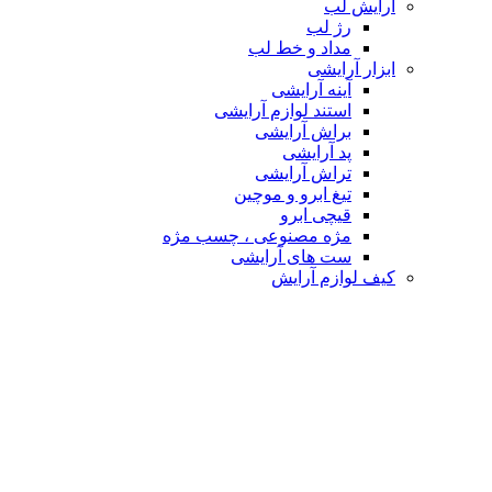
آرایش لب
رژ لب
مداد و خط لب
ابزار آرایشی
آینه آرایشی
استند لوازم آرایشی
براش آرایشی
پد آرایشی
تراش آرایشی
تیغ ابرو و موچین
قیچی ابرو
مژه مصنوعی ، چسب مژه
ست های آرایشی
کیف لوازم آرایش