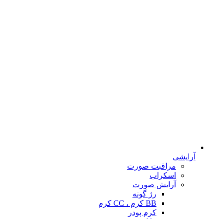
آرایشی
مراقبت صورت
اسکراب
آرایش صورت
رژ گونه
BB کرم ، CC کرم
کرم پودر