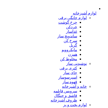
لوازم آشپزخانه
لوازم خانگی برقی
چرخ گوشت
خردکن
غذاساز
ساندویچ ساز
سرخ کن
گریل
مایکروویو
همزن
مخلوط کن
نوشیدنی ساز
کتری برقی
چای ساز
اسپرسوساز
قهوه ساز
خانه و آشپزخانه
سرویس قابلمه
قاشق و چنگال
ظروف آشپزخانه
لوازم پخت و پز