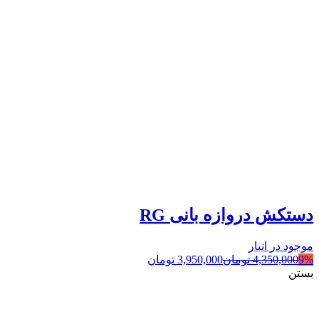
دستکش دروازه بانی RG
موجود در انبار
9%
4,350,000
تومان
3,950,000
تومان
بستن