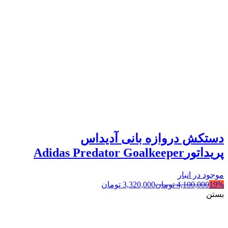
دستکش دروازه بانی آدیداس
پریداتورAdidas Predator Goalkeeper
موجود در انبار
19%
4,100,000
تومان
3,320,000
تومان
بستن