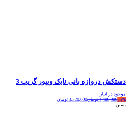
دستکش دروازه بانی نایک ویپور گریپ 3
موجود در انبار
25%
4,400,000
تومان
3,320,000
تومان
بستن