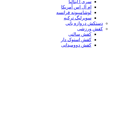
سری آ ایتالیا
ام ال اس آمریکا
لوشامپیونه فرانسه
سوپرلیگ ترکیه
دستکش دروازه بانی
کفش ورزشی
کفش سالنی
کفش استوک دار
کفش دوومیدانی