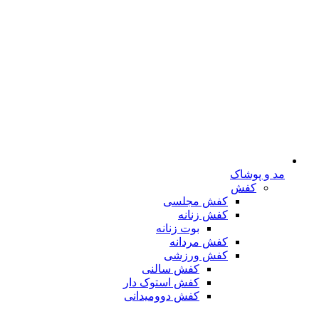
مد و پوشاک
کفش
کفش مجلسی
کفش زنانه
بوت زنانه
کفش مردانه
کفش ورزشی
کفش سالنی
کفش استوک دار
کفش دوومیدانی