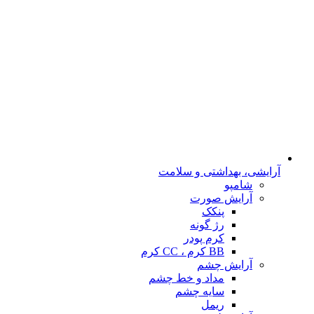
آرایشی، بهداشتی و سلامت
شامپو
آرایش صورت
پنکک
رژ گونه
کرم پودر
BB کرم ، CC کرم
آرایش چشم
مداد و خط چشم
سایه چشم
ریمل