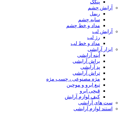
پنکک
آرایش چشم
ریمل
سایه چشم
مداد و خط چشم
آرایش لب
رژ لب
مداد و خط لب
ابزار آرایشی
آینه آرایشی
براش آرایشی
پد آرایشی
تراش آرایشی
مژه مصنوعی ، چسب مژه
تیغ ابرو و موچین
قیچی ابرو
کیف لوازم آرایش
ست های آرایشی
استند لوازم آرایشی