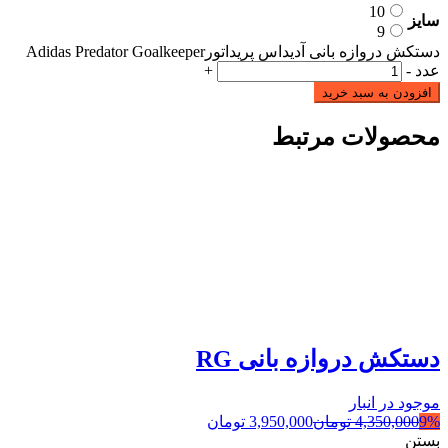
10
سایز
9
دستکش دروازه بانی آدیداس پریداتورAdidas Predator Goalkeeper
عدد
-
+
افزودن به سبد خرید
محصولات مرتبط
دستکش دروازه بانی RG
موجود در انبار
9%
4,350,000
تومان
3,950,000
تومان
بستن