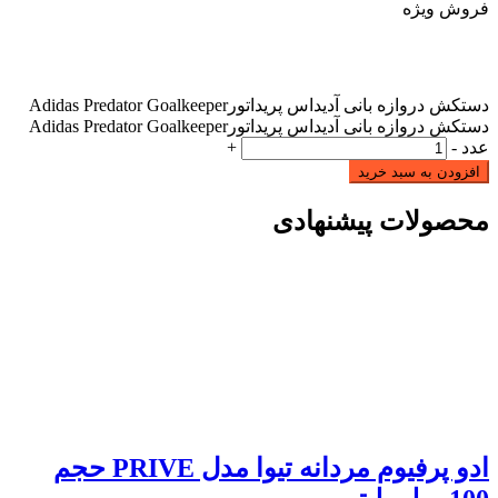
فروش ویژه
دستکش دروازه بانی آدیداس پریداتورAdidas Predator Goalkeeper
دستکش دروازه بانی آدیداس پریداتورAdidas Predator Goalkeeper
عدد
-
+
افزودن به سبد خرید
محصولات پیشنهادی
ادو پرفیوم مردانه تیوا مدل PRIVE حجم