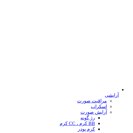
آرایشی
مراقبت صورت
اسکراب
آرایش صورت
رژ گونه
BB کرم ، CC کرم
کرم پودر