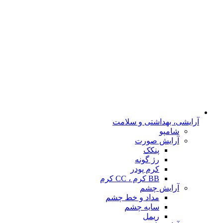
آرایشی، بهداشتی و سلامت
شامپو
آرایش صورت
پنکک
رژ گونه
کرم پودر
BB کرم ، CC کرم
آرایش چشم
مداد و خط چشم
سایه چشم
ریمل