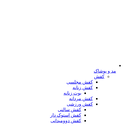
مد و پوشاک
کفش
کفش مجلسی
کفش زنانه
بوت زنانه
کفش مردانه
کفش ورزشی
کفش سالنی
کفش استوک دار
کفش دوومیدانی