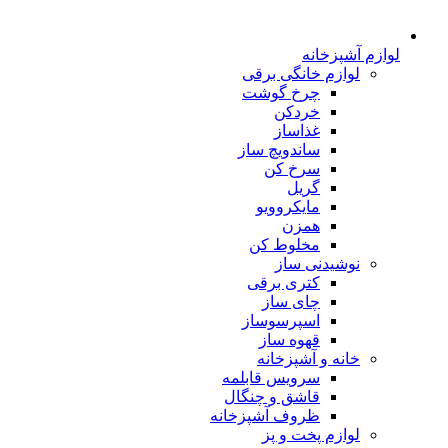
لوازم آشپزخانه
لوازم خانگی برقی
چرخ گوشت
خردکن
غذاساز
ساندویچ ساز
سرخ کن
گریل
مایکروویو
همزن
مخلوط کن
نوشیدنی ساز
کتری برقی
چای ساز
اسپرسوساز
قهوه ساز
خانه و آشپزخانه
سرویس قابلمه
قاشق و چنگال
ظروف آشپزخانه
لوازم پخت و پز