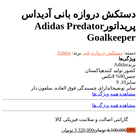
دستکش دروازه بانی آدیداس
پریداتورAdidas Predator
Goalkeeper
دسته:
دستکش دروازه بانی
برند:
Adidas
ویژگی‌ها
برند
Adidas
کشور تولید کننده
پاکستان
جنس
90% لاتکس
سایز
10, 9
سایر توضیحات
دارای چسبندگی فوق العاده, سلفون دار
مشاهده همه ویژگی‌ها
مشاهده همه ویژگی‌ها
گارانتی اصالت و سلامت فیزیکی کالا
19%
4,100,000
تومان
3,320,000
تومان