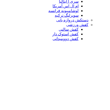
سری آ ایتالیا
ام ال اس آمریکا
لوشامپیونه فرانسه
سوپرلیگ ترکیه
دستکش دروازه بانی
کفش ورزشی
کفش سالنی
کفش استوک دار
کفش دوومیدانی