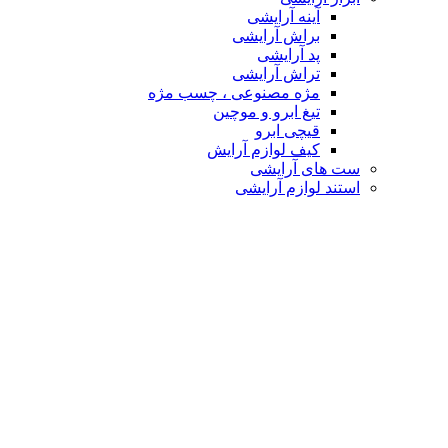
آینه آرایشی
براش آرایشی
پد آرایشی
تراش آرایشی
مژه مصنوعی ، چسب مژه
تیغ ابرو و موچین
قیچی ابرو
کیف لوازم آرایش
ست های آرایشی
استند لوازم آرایشی