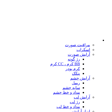
مراقبت صورت
اسکراب
آرایش صورت
رژ گونه
BB کرم ، CC کرم
کرم پودر
پنکک
آرایش چشم
ریمل
سایه چشم
مداد و خط چشم
آرایش لب
رژ لب
مداد و خط لب
ابزار آرایشی