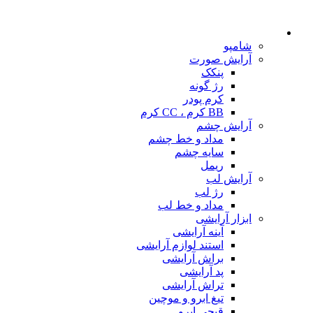
شامپو
آرایش صورت
پنکک
رژ گونه
کرم پودر
BB کرم ، CC کرم
آرایش چشم
مداد و خط چشم
سایه چشم
ریمل
آرایش لب
رژ لب
مداد و خط لب
ابزار آرایشی
آینه آرایشی
استند لوازم آرایشی
براش آرایشی
پد آرایشی
تراش آرایشی
تیغ ابرو و موچین
قیچی ابرو