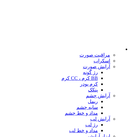
مراقبت صورت
اسکراب
آرایش صورت
رژ گونه
BB کرم ، CC کرم
کرم پودر
پنکک
آرایش چشم
ریمل
سایه چشم
مداد و خط چشم
آرایش لب
رژ لب
مداد و خط لب
ابزار آرایشی