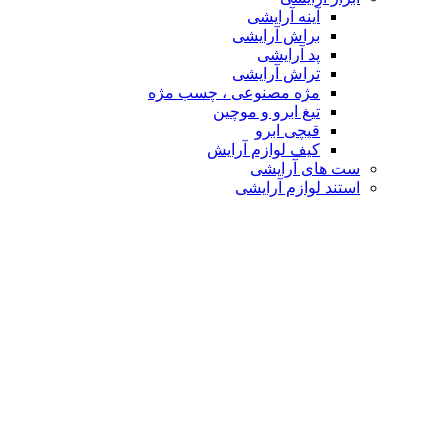
آینه آرایشی
براش آرایشی
پد آرایشی
تراش آرایشی
مژه مصنوعی ، چسب مژه
تیغ ابرو و موچین
قیچی ابرو
کیف لوازم آرایش
ست های آرایشی
استند لوازم آرایشی