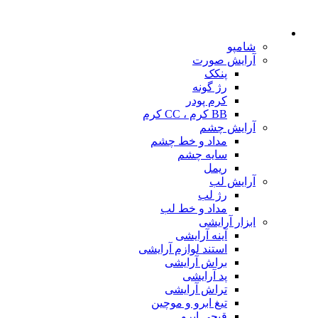
شامپو
آرایش صورت
پنکک
رژ گونه
کرم پودر
BB کرم ، CC کرم
آرایش چشم
مداد و خط چشم
سایه چشم
ریمل
آرایش لب
رژ لب
مداد و خط لب
ابزار آرایشی
آینه آرایشی
استند لوازم آرایشی
براش آرایشی
پد آرایشی
تراش آرایشی
تیغ ابرو و موچین
قیچی ابرو